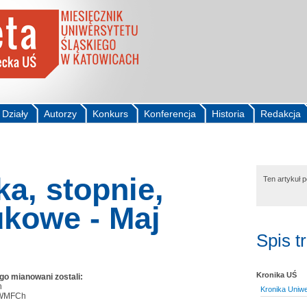
Działy
Autorzy
Konkurs
Konferencja
Historia
Redakcja
a, stopnie,
Ten artykuł 
ukowe - Maj
Spis t
Kronika UŚ
o mianowani zostali:
h
Kronika Uniwe
 WMFCh