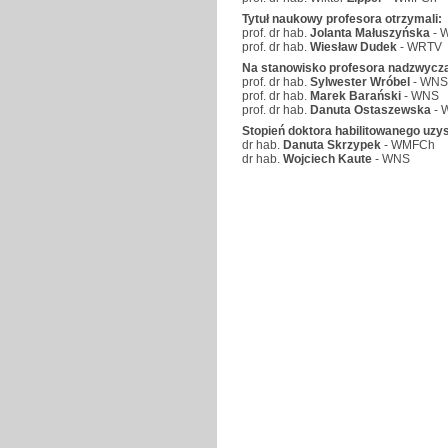
Tytuł naukowy profesora otrzymali:
prof. dr hab.
Jolanta Małuszyńska
- 
prof. dr hab.
Wiesław Dudek
- WRTV
Na stanowisko profesora nadzwycza
prof. dr hab.
Sylwester Wróbel
- WNS
prof. dr hab.
Marek Barański
- WNS
prof. dr hab.
Danuta Ostaszewska
- W
Stopień doktora habilitowanego uzys
dr hab.
Danuta Skrzypek
- WMFCh
dr hab.
Wojciech Kaute
- WNS