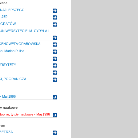
owane
 NAJLEPSZEGO!
 JE?
OGRAFÓW
UNIWERSYTECIE IM. CYRYLA I
b. GENOWEFA GRABOWSKA
ab. Marian Pulina
ERSYTETY
I, POGRANICZA
- Maj 1996
uły naukowe
topnie, tytuły naukowe - Maj 1996
nym
IETRZA