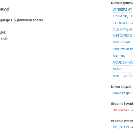
Niesklasyfik
WBiOŚ
WYBIERZMY
CZYM SIĘ TO
jnego UŚ powołani zostal
i:
FORUM GE
Z WIZYTĄ W 
Fil.
METODEGO
kali:
Prof. dr ha
Prof. zw. dr h
SRU '96
MOJE UNIW
NEWS
MNIEJSZOŚC
Nowe książki
Nowe książki 
Stopnie i tyt
Stanowiska, s
W sosie włas
WIĘCEJ POW