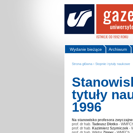
Wydanie bieżące
Archiwum
Strona główna
›
Stopnie i tytuły naukowe
Stanowisk
tytuły na
1996
Na stanowisko profesora zwyczajneg
prof. dr hab.
Tadeusz Dłotko
- WMFC
prof. dr hab.
Kazimierz Szymiczek
-
prof. dr hab. Wiktor
Zipper
- WMFCh