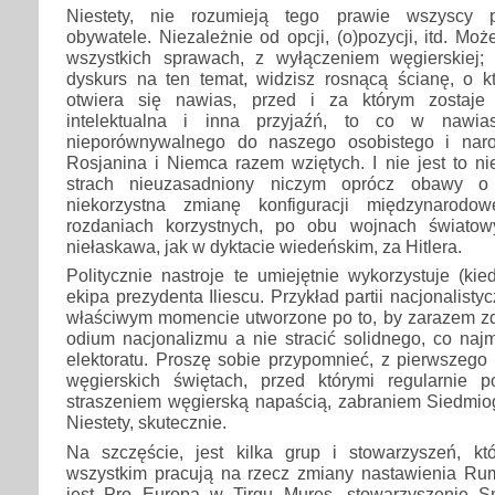
Niestety, nie rozumieją tego prawie wszyscy pol
obywatele. Niezależnie od opcji, (o)pozycji, itd. Mo
wszystkich sprawach, z wyłączeniem węgierskiej; j
dyskurs na ten temat, widzisz rosnącą ścianę, o k
otwiera się nawias, przed i za którym zosta
intelektualna i inna przyjaźń, to co w nawia
nieporównywalnego do naszego osobistego i nar
Rosjanina i Niemca razem wziętych. I nie jest to nie
strach nieuzasadniony niczym oprócz obawy o
niekorzystna zmianę konfiguracji międzynarodo
rozdaniach korzystnych, po obu wojnach świato
niełaskawa, jak w dyktacie wiedeńskim, za Hitlera.
Politycznie nastroje te umiejętnie wykorzystuje (kie
ekipa prezydenta Iliescu. Przykład partii nacjonalisty
właściwym momencie utworzone po to, by zarazem zdj
odium nacjonalizmu a nie stracić solidnego, co naj
elektoratu. Proszę sobie przypomnieć, z pierwszego
węgierskich świętach, przed którymi regularnie 
straszeniem węgierską napaścią, zabraniem Siedmi
Niestety, skutecznie.
Na szczęście, jest kilka grup i stowarzyszeń, kt
wszystkim pracują na rzecz zmiany nastawienia R
jest Pro Europa w Tirgu Mures, stowarzyszenie S