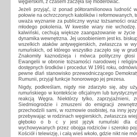
węgierskim, z czasem zaczęła się moderować.
Jeżeli przyjąć, iż ponad półtoramilionowa ludność w
połowie na ochrzczonych katolików i reformowanych, to
uważa wyznanie za publiczny wyraz tożsamości or
młodego pokolenia. W kwestie wiary nie wchodzę.
kalwiński, cechują większe zaangażowanie w życie p
dynamika wewnętrzna. Jej uosobieniem jest ks. biskup
wszelkich ataków antywęgierskich, zwłaszcza w wy
rumuńskich, od którego wszystko zaczęło się w grud
Znakomity kaznodzieja i mówca polityczny głosi 
Ewangelii w obronie tożsamości narodowej i religij
dostępnych środków i procedur. W 1991 roku, odmów
pewne dlań stanowisko przewodniczącego Demokrat
Rumunii, przyjął funkcje honorowego jej prezesa.
Nigdy, podkreślam, nigdy nie zdarzyło się, aby uż
rumuńskiego w kontekście oficjalnym lub turystyczny
reakcją Węgra. Niektórzy tylko, zaprzyjaźnieni,
Siedmiogrodzie i zmuszeni do emigracji zewnętrz
przechodzili sami, w rozmowie osobistej, na inny języ
przebywając w rodzinach węgierskich, zwłaszcza wiej
głęboko o b c y jest język rumuński dla dzi
wychowywanych przez obojga rodziców i szeroko poję
Kościół i telewizję, i całą wieś wkoło, gdzie nikt nie mó