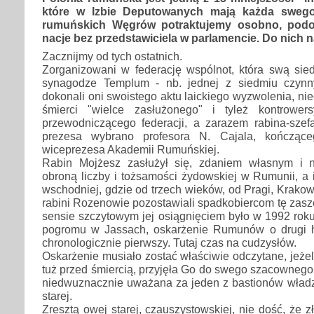
które w Izbie Deputowanych mają każda swego
rumuńskich Węgrów potraktujemy osobno, podo
nacje bez przedstawiciela w parlamencie. Do nich n
Zacznijmy od tych ostatnich.
Zorganizowani w federację wspólnot, która swą sie
synagodze Templum - nb. jednej z siedmiu czynn
dokonali oni swoistego aktu laickiego wyzwolenia, ni
śmierci "wielce zasłużonego" i tyleż kontrowers
przewodniczącego federacji, a zarazem rabina-sz
prezesa wybrano profesora N. Cajala, kończące
wiceprezesa Akademii Rumuńskiej.
Rabin Mojżesz zasłużył się, zdaniem własnym i ni
obroną liczby i tożsamości żydowskiej w Rumunii, a
wschodniej, gdzie od trzech wieków, od Pragi, Krakow
rabini Rozenowie pozostawiali spadkobiercom tę zas
sensie szczytowym jej osiągnięciem było w 1992 roku,
pogromu w Jassach, oskarżenie Rumunów o drugi h
chronologicznie pierwszy. Tutaj czas na cudzysłów.
Oskarżenie musiało zostać właściwie odczytane, jeżel
tuż przed śmiercią, przyjęła Go do swego szacowneg
niedwuznacznie uważana za jeden z bastionów władzy i
starej.
Zresztą owej starej, czauszystowskiej, nie dość, że z