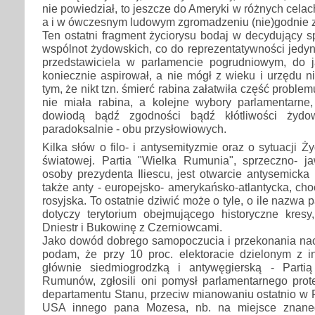
nie powiedział, to jeszcze do Ameryki w różnych celac
a i w ówczesnym ludowym zgromadzeniu (nie)godnie za
Ten ostatni fragment życiorysu bodaj w decydujący 
wspólnot żydowskich, co do reprezentatywności jed
przedstawiciela w parlamencie pogrudniowym, do 
koniecznie aspirował, a nie mógł z wieku i urzędu n
tym, że nikt tzn. śmierć rabina załatwiła część probl
nie miała rabina, a kolejne wybory parlamentarne,
dowiodą bądź zgodności bądź kłótliwości żydo
paradoksalnie - obu przysłowiowych.
Kilka słów o filo- i antysemityzmie oraz o sytuacji 
światowej. Partia "Wielka Rumunia", sprzeczno- jaw
osoby prezydenta Iliescu, jest otwarcie antysemicka 
także anty - europejsko- amerykańsko-atlantycka, cho
rosyjska. To ostatnie dziwić może o tyle, o ile nazwa p
dotyczy terytorium obejmującego historyczne kre
Dniestr i Bukowinę z Czerniowcami.
Jako dowód dobrego samopoczucia i przekonania nacj
podam, że przy 10 proc. elektoracie dzielonym z in
głównie siedmiogrodzką i antywęgierską - Parti
Rumunów, zgłosili oni pomysł parlamentarnego prot
departamentu Stanu, przeciw mianowaniu ostatnio 
USA innego pana Mozesa, nb. na miejsce znaneg