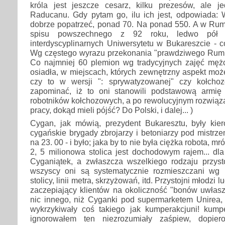
króla jest jeszcze cesarz, kilku prezesów, ale 
Raducanu. Gdy pytam go, ilu ich jest, odpowiada: 
dobrze popatrzeć, ponad 70. Na ponad 550. A w Rumu
spisu powszechnego z 92 roku, ledwo pół 
interdyscyplinarnych Uniwersytetu w Bukareszcie - co
Wg częstego wyrazu przekonania "prawdziwego Rumuna
Co najmniej 60 plemion wg tradycyjnych zajęć męż
osiadła, w miejscach, których zewnętrzny aspekt moż
czy to w wersji ": sprywatyzowanej" czy kołchoz
zapominać, iż to oni stanowili podstawową armię
robotników kołchozowych, a po rewolucyjnym rozwiąza
pracy, dokąd mieli pójść? Do Polski, i dalej... )
Cygan, jak mówią, prezydent Bukaresztu, były kie
cygańskie brygady zbrojarzy i betoniarzy pod mistr
na 23. 00 - i było; jaka by to nie była ciężka robota, m
2, 5 milionowa stolica jest dochodowym rajem... dl
Cyganiątek, a zwłaszcza wszelkiego rodzaju przys
wszyscy oni są systematycznie rozmieszczani wg 
stolicy, linii metra, skrzyżowań, itd. Przystojni młodz
zaczepiający klientów na okoliczność "bonów uwłasz
nic innego, niż Cyganki pod supermarketem Unirea, k
wykrzykiwały coś takiego jak kumperakcjuni! kump
ignorowałem ten niezrozumiały zaśpiew, dopie