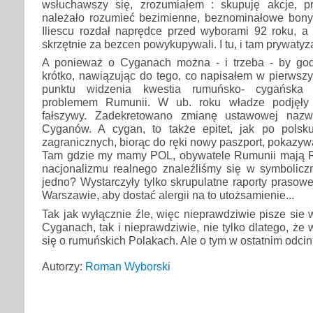
wsłuchawszy się, zrozumiałem : skupuję akcje, p
należało rozumieć bezimienne, beznominałowe bony 
Iliescu rozdał naprędce przed wyborami 92 roku, 
skrzętnie za bezcen powykupywali. I tu, i tam prywatyz
A ponieważ o Cyganach można - i trzeba - by god
krótko, nawiązując do tego, co napisałem w pierwsz
punktu widzenia kwestia rumuńsko- cygańska 
problemem Rumunii. W ub. roku władze podjęły 
fałszywy. Zadekretowano zmianę ustawowej na
Cyganów. A cygan, to także epitet, jak po polsk
zagranicznych, biorąc do ręki nowy paszport, pokazyw
Tam gdzie my mamy POL, obywatele Rumunii mają R
nacjonalizmu realnego znaleźliśmy się w symboli
jedno? Wystarczyły tylko skrupulatne raporty praso
Warszawie, aby dostać alergii na to utożsamienie...
Tak jak wyłącznie źle, więc nieprawdziwie pisze sie
Cyganach, tak i nieprawdziwie, nie tylko dlatego, że
się o rumuńskich Polakach. Ale o tym w ostatnim odcin
Autorzy:
Roman Wyborski