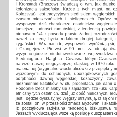
i Kronstadt (Braszow) świadczą o tym, jak daleko
kolonizacja saksońska. Każde z tych miast, na c
Kolozsvar), jest tradycyjnym siedliskiem węgierskich
czasem mieszczańskich i inteligenckich. Oprócz 
wyspowym dziś charakterze osadnictwa węgierskie
tamtejszej ludności rumuńskiej, z tendencją powięk
niebawem 1/4 z powodu prawie żadnej rozrodczości,
nawet za cenę bycia rodakiem drugiej kategorii,
cygańskich. W ramach tej wyspowości wyróżniają się 
i Czangejowie. Pierwsi w 90 proc. zaludniają dw
wyżynno-górskie niedoinwestowane województwa 
Siedmiogrodu - Harghita i Covasna, którym Czauszes
na wzór naszej niegdysiejszej śląskiej, w 1970 roku, 
materialnej (oryginalne wioski-ulicówki z przepiękny
wjazdowymi do schludnych, uporządkowanych gos
odrębności dawnej węgierskiej kozaczyzny, zaw
niezmiennie katolików, w stu procentach, jak sami 
Podobnie rzecz miałaby się z sąsiadami zza łuku Karp
etniczny tych ostatnich, dziś już dość nielicznych, led
jest i będzie dyskusyjny: Węgrzy utrzymują, iż są on
że zostali oni w przeszłości zmadziaryzowani i skatol
iż początkowa radykalna tendencja biskupstwa 
Jassach wykluczająca wszelką posługę duszpasterską, 