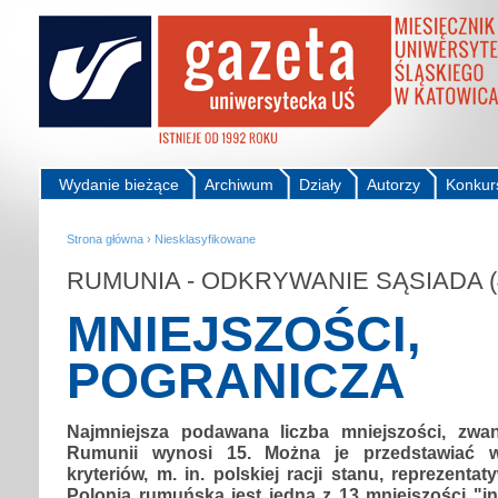
Wydanie bieżące
Archiwum
Działy
Autorzy
Konkur
Strona główna
›
Niesklasyfikowane
RUMUNIA - ODKRYWANIE SĄSIADA (
MNIEJSZOŚCI,
POGRANICZA
Najmniejsza podawana liczba mniejszości, zw
Rumunii wynosi 15. Można je przedstawiać w 
kryteriów, m. in. polskiej racji stanu, reprezentat
Polonia rumuńska jest jedną z 13 mniejszości "i