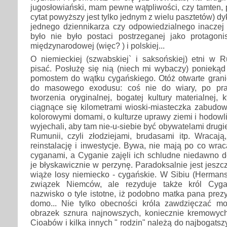
jugosłowiański, mam pewne wątpliwości, czy tamten, 
cytat powyższy jest tylko jednym z wielu pasztetów) d
jednego dziennikarza czy odpowiedzialnego inaczej 
było nie było postaci postrzeganej jako protagonis
międzynarodowej (więc? ) i polskiej...
O niemieckiej (szwabskiej` i saksońskiej) etni w
pisać. Posłużę się nią (niech mi wybaczy) poniekąd 
pomostem do wątku cygańskiego. Otóż otwarte gran
do masowego exodusu: coś nie do wiary, po pra
tworzenia oryginalnej, bogatej kultury materialnej,
ciągnące się kilometrami wioski-miasteczka zabudow
kolorowymi domami, o kulturze uprawy ziemi i hodowli
wyjechali, aby tam nie-u-siebie być obywatelami drugie
Rumunii, czyli złodziejami, brudasami itp. Wracają
reinstalację i inwestycje. Bywa, nie mają po co wrac
cyganami, a Cyganie zajęli ich schludne niedawno d
je błyskawicznie w perzynę. Paradoksalnie jest jeszc
wiąże losy niemiecko - cygańskie. W Sibiu (Hermans
związek Niemców, ale rezyduje także król Cyga
nazwisko o tyle istotne, iż podobno matka pana prez
domo... Nie tylko obecności króla zawdzięczać m
obrazek sznura najnowszych, koniecznie kremowyc
Cioabów i kilka innych " rodzin" należą do najbogats