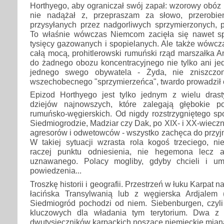
Horthyego, aby ograniczał swój zapał: wzorowy obóz
nie nadążał z, przepraszam za słowo, przerobi
przysyłanych przez nadgorliwych sprzymierzonych,
To właśnie wówczas Niemcom zacięła się nawet s
tysięcy gazowanych i spopielanych. Ale także wówcz
całą mocą, prohitlerowski rumuński rząd marszałka A
do żadnego obozu koncentracyjnego nie tylko ani je
jednego swego obywatela - Żyda, nie zniszcz
wszechobecnego "sprzymierzeńca", twardo prowadził o
Epizod Horthyego jest tylko jednym z wielu dra
dziejów najnowszych, które zalegają głębokie p
rumuńsko-węgierskich. Od nigdy rozstrzygniętego sp
Siedmiogrodzie, Madziar czy Dak, po XIX- i XX-wiec
agresorów i odwetowców - wszystko zachęca do przyj
W takiej sytuacji wzrasta rola kogoś trzeciego, ni
raczej punktu odniesienia, nie hegemona lecz au
uznawanego. Polacy mogliby, gdyby chcieli i um
powiedzenia...
Troszkę historii i geografii. Przestrzeń w łuku Karpat
łacińska Transylwanią lub z węgierska Ardjalem (
Siedmiogród pochodzi od niem. Siebenburgen, czyli 
kluczowych dla władania tym terytorium. Dwa z
dwutysięczników karpackich noszące niemieckie mian