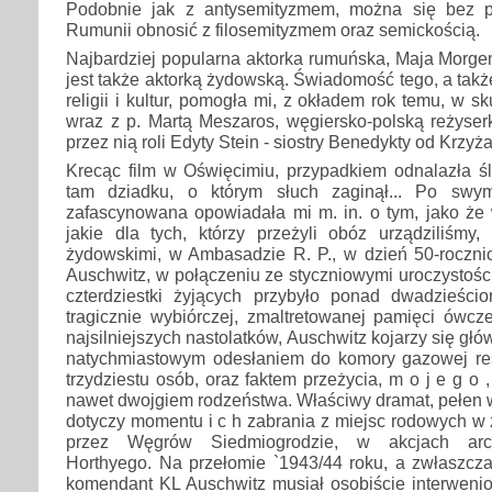
Podobnie jak z antysemityzmem, można się bez 
Rumunii obnosić z filosemityzmem oraz semickością.
Najbardziej popularna aktorka rumuńska, Maja Morgens
jest także aktorką żydowską. Świadomość tego, a takż
religii i kultur, pomogła mi, z okładem rok temu, w 
wraz z p. Martą Meszaros, węgiersko-polską reżyser
przez nią roli Edyty Stein - siostry Benedykty od Krzyża
Krecąc film w Oświęcimiu, przypadkiem odnalazła
tam dziadku, o którym słuch zaginął... Po swy
zafascynowana opowiadała mi m. in. o tym, jako że 
jakie dla tych, którzy przeżyli obóz urządziliśmy
żydowskimi, w Ambasadzie R. P., w dzień 50-roczni
Auschwitz, w połączeniu ze styczniowymi uroczystośc
czterdziestki żyjących przybyło ponad dwadzieśc
tragicznie wybiórczej, zmaltretowanej pamięci ówcz
najsilniejszych nastolatków, Auschwitz kojarzy się głó
natychmiastowym odesłaniem do komory gazowej res
trzydziestu osób, oraz faktem przeżycia, m o j e g o
nawet dwojgiem rodzeństwa. Właściwy dramat, pełen 
dotyczy momentu i c h zabrania z miejsc rodowych w
przez Węgrów Siedmiogrodzie, w akcjach arcy
Horthyego. Na przełomie `1943/44 roku, a zwłaszcza
komendant KL Auschwitz musiał osobiście interwen