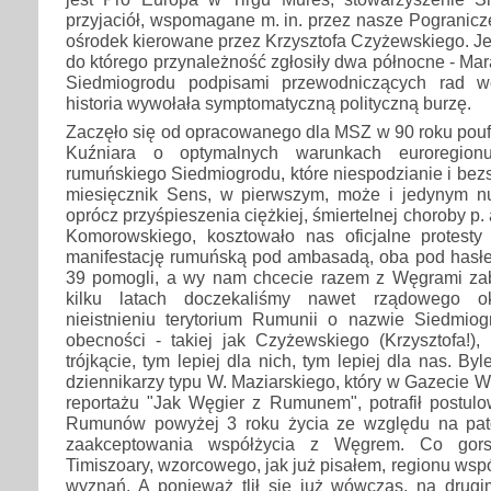
przyjaciół, wspomagane m. in. przez nasze Pogranicze
ośrodek kierowane przez Krzysztofa Czyżewskiego. Jes
do którego przynależność zgłosiły dwa północne - M
Siedmiogrodu podpisami przewodniczących rad w
historia wywołała symptomatyczną polityczną burzę.
Zaczęło się od opracowanego dla MSZ w 90 roku po
Kuźniara o optymalnych warunkach euroregion
rumuńskiego Siedmiogrodu, które niespodzianie i be
miesięcznik Sens, w pierwszym, może i jedynym n
oprócz przyśpieszenia ciężkiej, śmiertelnej choroby 
Komorowskiego, kosztowało nas oficjalne protest
manifestację rumuńską pod ambasadą, oba pod has
39 pomogli, a wy nam chcecie razem z Węgrami za
kilku latach doczekaliśmy nawet rządowego o
nieistnieniu terytorium Rumunii o nazwie Siedmiog
obecności - takiej jak Czyżewskiego (Krzysztofa!),
trójkącie, tym lepiej dla nich, tym lepiej dla nas. By
dziennikarzy typu W. Maziarskiego, który w Gazecie W
reportażu "Jak Węgier z Rumunem", potrafił postulo
Rumunów powyżej 3 roku życia ze względu na pat
zaakceptowania współżycia z Węgrem. Co gorsz
Timiszoary, wzorcowego, jak już pisałem, regionu wsp
wyznań. A ponieważ tlił się już wówczas, na drugi