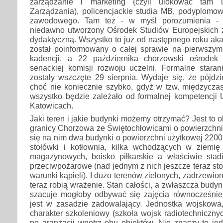
zarządzanie i marketing (czyli ulokować tam u
Zarządzania), policencjackie studia MB, podyplomow
zawodowego. Tam też - w myśl porozumienia - b
niedawno utworzony Ośrodek Studiów Europejskich z
dydaktyczną. Wszystko to już od następnego roku ak
został poinformowany o całej sprawie na pierwszy
kadencji, a 22 października chorzowski ośrodek 
senackiej komisji rozwoju uczelni. Formalne staran
zostały wszczęte 29 sierpnia. Wydaje się, że pójdz
choć nie koniecznie szybko, gdyż w tzw. międzyczas
wszystko będzie zależało od formalnej kompetencj
Katowicach.
Jaki teren i jakie budynki możemy otrzymać? Jest to 
granicy Chorzowa ze Świętochłowicami o powierzchni
się na nim dwa budynki o powierzchni użytkowej 2200
stołówki i kotłownia, kilka wchodzących w ziemi
magazynowych, boisko piłkarskie a właściwie sta
przeciwpożarowe (nad jednym z nich jeszcze teraz stoj
warunki kąpieli). I dużo terenów zielonych, zadrzewio
teraz robią wrażenie. Stan całości, a zwłaszcza budyn
szacuje mogłoby odbywać się zajęcia równocześnie
jest w zasadzie zadowalający. Jednostka wojskowa,
charakter szkoleniowy (szkoła wojsk radiotechnicznyc
po aranżacji wnętrz obu obiektów. Nie znaczy to je