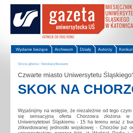
Wydanie bieżące
Archiwum
Działy
Autorzy
Konkur
Strona główna
›
Niesklasyfikowane
Czwarte miasto Uniwersytetu Śląskiego
SKOK NA CHOR
Wyjaśnijmy na wstępie, że niezależnie od tego czym
się sensacyjna oferta Chorzowa złożona w
Uniwersytetowi Śląskiemu - 15 ha terenu wraz z b
zlikwidowanej jednostki wojskowej - Chorzów już 
uniwersyteckim: poprzez fakt, iż Wydział Radia i 