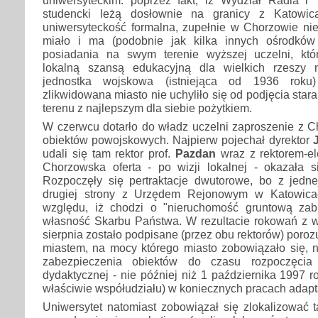
studencki leżą dosłownie na granicy z Katowic
uniwersyteckość formalna, zupełnie w Chorzowie ni
miało i ma (podobnie jak kilka innych ośrodków 
posiadania na swym terenie wyższej uczelni, któ
lokalną szansą edukacyjną dla wielkich rzeszy m
jednostka wojskowa (istniejąca od 1936 roku) 
zlikwidowana miasto nie uchyliło się od podjęcia sta
terenu z najlepszym dla siebie pożytkiem.
W czerwcu dotarło do władz uczelni zaproszenie z C
obiektów powojskowych. Najpierw pojechał dyrektor
udali się tam rektor prof.
Pazdan
wraz z rektorem-el
Chorzowska oferta - po wizji lokalnej - okazała si
Rozpoczęły się pertraktacje dwutorowe, bo z jedne
drugiej strony z Urzędem Rejonowym w Katowica
względu, iż chodzi o "nieruchomość gruntową za
własność Skarbu Państwa. W rezultacie rokowań z
sierpnia zostało podpisane (przez obu rektorów) poro
miastem, na mocy którego miasto zobowiązało się, n
zabezpieczenia obiektów do czasu rozpoczęcia 
dydaktycznej - nie później niż 1 października 1997 
właściwie współudziału) w koniecznych pracach adapt
Uniwersytet natomiast zobowiązał się zlokalizować 