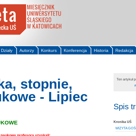
Działy
Autorzy
Konkurs
Konferencja
Historia
Redakcja
a, stopnie,
Ten artykuł 
ukowe - Lipiec
Spis t
AUKOWE
Kronika UŚ
WIZYTA GOŚ
ł naukowy profesora uzyskali: