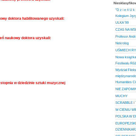
Niesklasyfik
"D z i e ń U k
Kolegium Języ
owy doktora habilitowanego uzyskali:
ULKA '99
CZAS NA WS
Profesor And
eń naukowy doktora uzyskali:
Nekrolog
UŚMIECH RY
Nowa książka 
Festiwalu Róż
Wydział Filolo
międzynarodo
Humanities Ci
I stopnia w dziedzinie sztuki muzycznej
NIE ZAPOMI
MUCHY
SCRABBLE I 
W CIENIU WI
POLSKA W E
EUROPEJSKI
DZIENNIKARZY