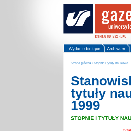
Wydanie bieżące
Archiwum
Strona główna
›
Stopnie i tytuły naukowe
Stanowisk
tytuły na
1999
STOPNIE I TYTUŁY N
Tytu