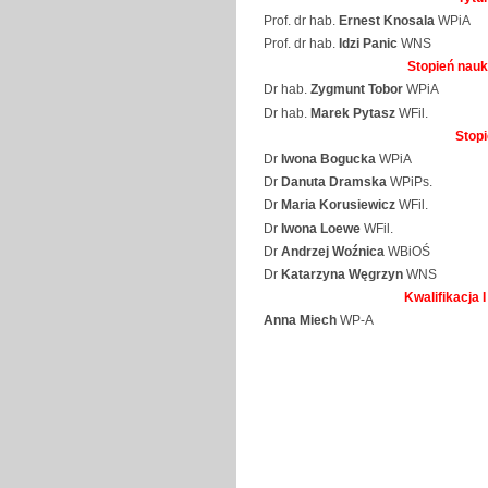
Prof. dr hab.
Ernest Knosala
WPiA
Prof. dr hab.
Idzi Panic
WNS
Stopień nauk
Dr hab.
Zygmunt Tobor
WPiA
Dr hab.
Marek Pytasz
WFil.
Stopi
Dr
Iwona Bogucka
WPiA
Dr
Danuta Dramska
WPiPs.
Dr
Maria Korusiewicz
WFil.
Dr
Iwona Loewe
WFil.
Dr
Andrzej Woźnica
WBiOŚ
Dr
Katarzyna Węgrzyn
WNS
Kwalifikacja 
Anna Miech
WP-A