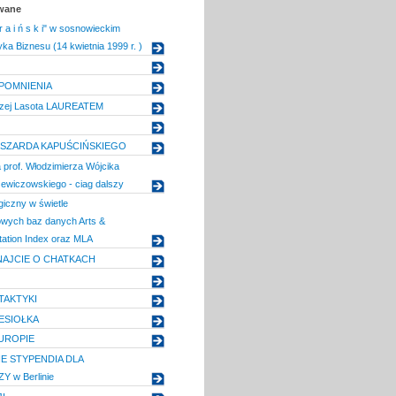
owane
 r a i ń s k i" w sosnowieckim
ka Biznesu (14 kwietnia 1999 r. )
POMNIENIA
rzej Lasota LAUREATEM
SZARDA KAPUŚCIŃSKIEGO
prof. Włodzimierza Wójcika
ewiczowskiego - ciag dalszy
giczny w świetle
wych baz danych Arts &
tation Index oraz MLA
NAJCIE O CHATKACH
TAKTYKI
ESIOŁKA
UROPIE
E STYPENDIA DLA
 w Berlinie