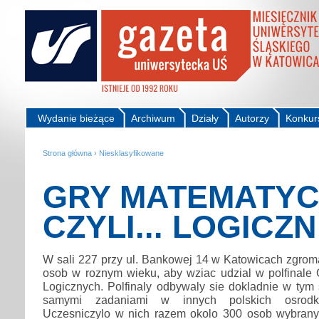
Wydanie bieżące
Archiwum
Działy
Autorzy
Konkur
Strona główna
›
Niesklasyfikowane
GRY MATEMATY
CZYLI... LOGICZ
W sali 227 przy ul. Bankowej 14 w Katowicach zgrom
osob w roznym wieku, aby wziac udzial w polfinale 
Logicznych. Polfinaly odbywaly sie dokladnie w tym
samymi zadaniami w innych polskich osrodkac
Uczesniczylo w nich razem okolo 300 osob wybranyc