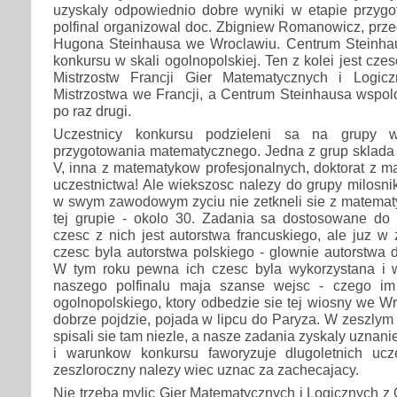
uzyskaly odpowiednio dobre wyniki w etapie przyg
polfinal organizowal doc. Zbigniew Romanowicz, prze
Hugona Steinhausa we Wroclawiu. Centrum Steinhau
konkursu w skali ogolnopolskiej. Ten z kolei jest cz
Mistrzostw Francji Gier Matematycznych i Logicz
Mistrzostwa we Francji, a Centrum Steinhausa wspol
po raz drugi.
Uczestnicy konkursu podzieleni sa na grupy 
przygotowania matematycznego. Jedna z grup sklada s
V, inna z matematykow profesjonalnych, doktorat z m
uczestnictwa! Ale wiekszosc nalezy do grupy milosni
w swym zawodowym zyciu nie zetkneli sie z matematy
tej grupie - okolo 30. Zadania sa dostosowane do
czesc z nich jest autorstwa francuskiego, ale juz w
czesc byla autorstwa polskiego - glownie autorstwa
W tym roku pewna ich czesc byla wykorzystana i w
naszego polfinalu maja szanse wejsc - czego im
ogolnopolskiego, ktory odbedzie sie tej wiosny we Wr
dobrze pojdzie, pojada w lipcu do Paryza. W zeszlym 
spisali sie tam niezle, a nasze zadania zyskaly uznan
i warunkow konkursu faworyzuje dlugoletnich ucz
zeszloroczny nalezy wiec uznac za zachecajacy.
Nie trzeba mylic Gier Matematycznych i Logicznych 