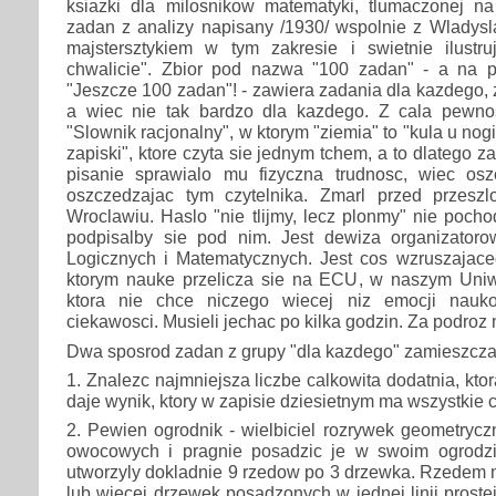
ksiazki dla milosnikow matematyki, tlumaczonej na
zadan z analizy napisany /1930/ wspolnie z Wladysl
majstersztykiem w tym zakresie i swietnie ilustru
chwalicie". Zbior pod nazwa "100 zadan" - a na 
"Jeszcze 100 zadan"! - zawiera zadania dla kazdego, 
a wiec nie tak bardzo dla kazdego. Z cala pewno
"Slownik racjonalny", w ktorym "ziemia" to "kula u nog
zapiski", ktore czyta sie jednym tchem, a to dlatego z
pisanie sprawialo mu fizyczna trudnosc, wiec os
oszczedzajac tym czytelnika. Zmarl przed przesz
Wroclawiu. Haslo "nie tlijmy, lecz plonmy" nie pocho
podpisalby sie pod nim. Jest dewiza organizatorow
Logicznych i Matematycznych. Jest cos wzruszajace
ktorym nauke przelicza sie na ECU, w naszym Uniw
ktora nie chce niczego wiecej niz emocji nauk
ciekawosci. Musieli jechac po kilka godzin. Za podroz
Dwa sposrod zadan z grupy "dla kazdego" zamieszcza
1. Znalezc najmniejsza liczbe calkowita dodatnia, kt
daje wynik, ktory w zapisie dziesietnym ma wszystkie 
2. Pewien ogrodnik - wielbiciel rozrywek geometrycz
owocowych i pragnie posadzic je w swoim ogrodzi
utworzyly dokladnie 9 rzedow po 3 drzewka. Rzedem 
lub wiecej drzewek posadzonych w jednej linii proste