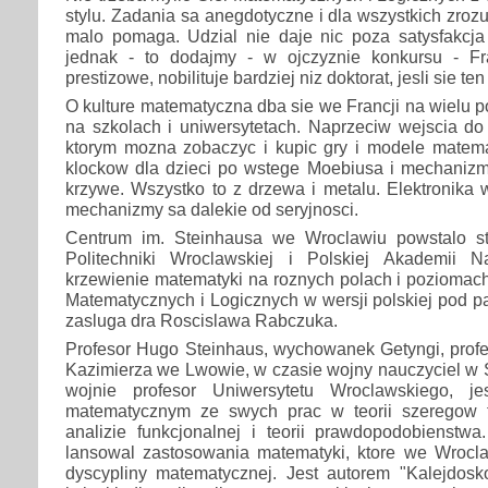
stylu. Zadania sa anegdotyczne i dla wszystkich zroz
malo pomaga. Udzial nie daje nic poza satysfakcja 
jednak - to dodajmy - w ojczyznie konkursu - Fr
prestizowe, nobilituje bardziej niz doktorat, jesli sie te
O kulture matematyczna dba sie we Francji na wielu p
na szkolach i uniwersytetach. Naprzeciw wejscia do
ktorym mozna zobaczyc i kupic gry i modele mate
klockow dla dzieci po wstege Moebiusa i mechaniz
krzywe. Wszystko to z drzewa i metalu. Elektronika w
mechanizmy sa dalekie od seryjnosci.
Centrum im. Steinhausa we Wroclawiu powstalo s
Politechniki Wroclawskiej i Polskiej Akademii
krzewienie matematyki na roznych polach i poziomac
Matematycznych i Logicznych w wersji polskiej pod p
zasluga dra Roscislawa Rabczuka.
Profesor Hugo Steinhaus, wychowanek Getyngi, profe
Kazimierza we Lwowie, w czasie wojny nauczyciel w S
wojnie profesor Uniwersytetu Wroclawskiego, j
matematycznym ze swych prac w teorii szeregow 
analizie funkcjonalnej i teorii prawdopodobienst
lansowal zastosowania matematyki, ktore we Wrocla
dyscypliny matematycznej. Jest autorem "Kalejdos