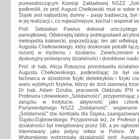
przewodniczącym Komisji Zakładowej NSZZ „Soli
podkreślił, że prof. August Chełkowski miał w sobie 
Śląski jest najbardziej dumny – pasję badawczą, by
w jej realizacji i, co najważniejsze, kochał i wspierał 
Prof. Sebastian Pawlus dokonał uroczystego 
pamiątkowej. Odsłoniętą tablicę pobłogosławił arcybis
metropolita katowicki, poprzedzając ten akt refleksj
Augusta Chełkowskiego, który doskonale potrafił łącz
rozum) w myśleniu i działaniu. Zwieńczeniem w
dyskusyjny poświęcony działalności i dorobkowi nau
Prof. dr hab. Alicja Ratuszna przedstawiła działal
Augusta Chełkowskiego, podkreślając że był u
fachowca w dziedzinie fizyki dielektryków i fizyki cia
wielu wybitnych fizyków, którzy do dziś stanowią trzon 
Dr hab. Adam Dziuba, pracownik Oddziału IPN w
Profesora człowiekiem „Solidarności”, przypominając 
związku w Instytucie, aktywność jako człon
Parlamentarnego NSZZ „Solidarność”, wspierani
„Solidarność” tzw. kontraktu dla Śląska, zaangażowan
Śląsko-Dąbrowskiego. Przypomniał też, że Profesor 
działalności był inwigilowany przez SB, a po ogłosz
internowany jako jedyny rektor w Polsce. W 
Wyborskiego wybrzmiała działalność prof. August