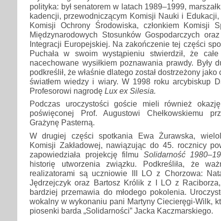
polityka: był senatorem w latach 1989–1999, marszał
kadencji, przewodniczącym Komisji Nauki i Edukacji
Komisji Ochrony Środowiska, członkiem Komisji S
Międzynarodowych Stosunków Gospodarczych oraz
Integracji Europejskiej. Na zakończenie tej części spo
Puchała w swoim wystąpieniu stwierdził, że całe
nacechowane wysiłkiem poznawania prawdy. Były d
podkreślił, że właśnie dlatego został dostrzeżony jako
światłem wiedzy i wiary. W 1998 roku arcybiskup 
Profesorowi nagrodę
Lux ex Silesia.
Podczas uroczystości goście mieli również okazj
poświęconej Prof. Augustowi Chełkowskiemu prz
Grażynę Pasterną.
W drugiej części spotkania Ewa Żurawska, wielol
Komisji Zakładowej, nawiązując do 45. rocznicy pow
zapowiedziała projekcję filmu
Solidarność 1980–1
historię utworzenia związku. Podkreśliła, że waż
realizatorami są uczniowie III LO z Chorzowa: Nata
Jędrzejczyk oraz Bartosz Królik z I LO z Raciborza, 
bardziej przemawia do młodego pokolenia. Uroczyst
wokalny w wykonaniu pani Martyny Ciecieręgi-Wilk, kt
piosenki barda „Solidarności” Jacka Kaczmarskiego.