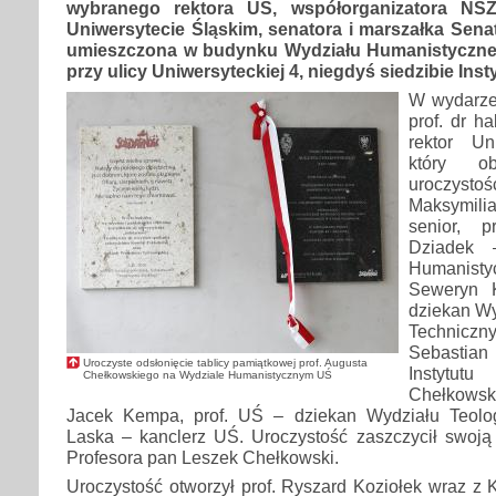
wybranego rektora UŚ, współorganizatora NSZ
Uniwersytecie Śląskim, senatora i marszałka Senat
umieszczona w budynku Wydziału Humanistyczn
przy ulicy Uniwersyteckiej 4, niegdyś siedzibie Insty
W wydarzen
prof. dr h
rektor Un
który o
uroczysto
Maksymil
senior, 
Dziadek 
Humanis
Seweryn K
dziekan Wy
Technicz
Sebastia
Uroczyste odsłonięcie tablicy pamiątkowej prof. Augusta
Instytutu
Chełkowskiego na Wydziale Humanistycznym UŚ
Chełkowsk
Jacek Kempa, prof. UŚ – dziekan Wydziału Teolo
Laska – kanclerz UŚ. Uroczystość zaszczycił swoją
Profesora pan Leszek Chełkowski.
Uroczystość otworzył prof. Ryszard Koziołek wraz z 