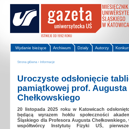
Wydanie bieżące
Archiwum
Działy
Autorzy
Konkur
Strona główna
›
Informacje
Uroczyste odsłonięcie tabl
pamiątkowej prof. Augusta
Chełkowskiego
20 listopada 2025 roku w Katowicach odsłonięt
będącą wyrazem hołdu społeczności akademi
Śląskiego dla Profesora Augusta Chełkowskiego,
współtwórcy Instytutu Fizyki UŚ, pierwsz