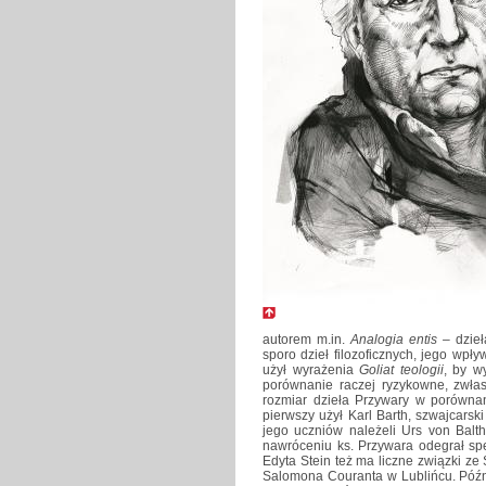
autorem m.in.
Analogia entis –
dzieł
sporo dzieł filozoficznych, jego wpły
użył wyrażenia
Goliat teologii
, by w
porównanie raczej ryzykowne, zwłasz
rozmiar dzieła Przywary w porówna
pierwszy użył Karl Barth, szwajcarski
jego uczniów należeli Urs von Balt
nawróceniu ks. Przywara odegrał spe
Edyta Stein też ma liczne związki z
Salomona Couranta w Lublińcu. Późni