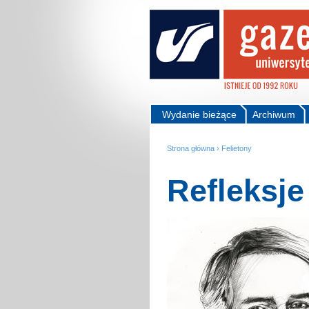
Wydanie bieżące
Archiwum
Strona główna
›
Felietony
Refleksj