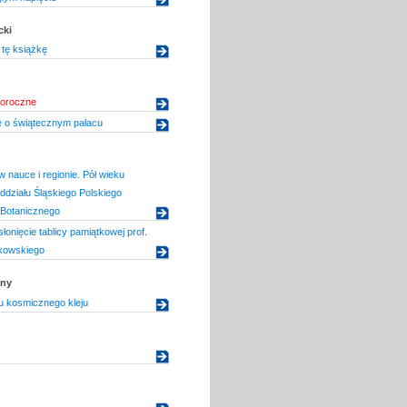
cki
tę książkę
woroczne
e o świątecznym pałacu
 nauce i regionie. Pół wieku
Oddziału Śląskiego Polskiego
Botanicznego
łonięcie tablicy pamiątkowej prof.
kowskiego
zny
u kosmicznego kleju