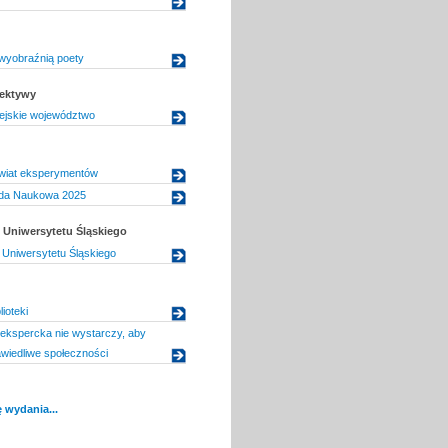
wyobraźnią poety
pektywy
ejskie województwo
wiat eksperymentów
da Naukowa 2025
Uniwersytetu Śląskiego
Uniwersytetu Śląskiego
lioteki
ekspercka nie wystarczy, aby
wiedliwe społeczności
 wydania...