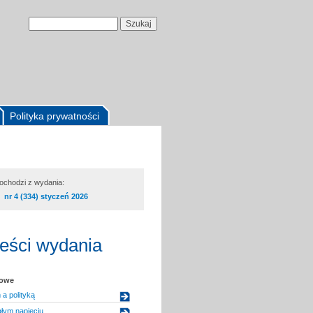
Polityka prywatności
pochodzi z wydania:
nr 4 (334) styczeń 2026
reści wydania
kowe
 a polityką
głym napięciu