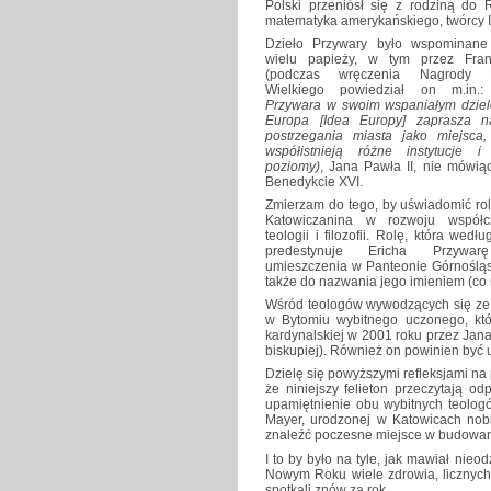
Polski przeniósł się z rodziną do
matematyka amerykańskiego, twórcy I
Dzieło Przywary było wspominane
wielu papieży, w tym przez Fran
(podczas wręczenia Nagrody K
Wielkiego powiedział on m.in.:
Przywara w swoim wspaniałym dziel
Europa [Idea Europy] zaprasza 
postrzegania miasta jako miejsca,
współistnieją różne instytucje i
poziomy)
, Jana Pawła II, nie mówią
Benedykcie XVI.
Zmierzam do tego, by uświadomić rol
Katowiczanina w rozwoju współc
teologii i filozofii. Rolę, która wedł
predestynuje Ericha Przywa
umieszczenia w Panteonie Górnośląs
także do nazwania jego imieniem (co 
Wśród teologów wywodzących się ze 
w Bytomiu wybitnego uczonego, któ
kardynalskiej w 2001 roku przez Jana
biskupiej). Również on powinien być
Dzielę się powyższymi refleksjami n
że niniejszy felieton przeczytają o
upamiętnienie obu wybitnych teolog
Mayer, urodzonej w Katowicach nobl
znaleźć poczesne miejsce w budowan
I to by było na tyle, jak mawiał nie
Nowym Roku wiele zdrowia, licznych
spotkali znów za rok.