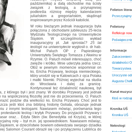
października) a datą obchodów ma ścisły
związek z teologią, a przynajmniej
Felieton litera
podkreśla różnicę między kalendarzem
juliańskim a gregoriańskim, skądinąd
Przeczytajmy 
inspirowanym przez Kościół katolicki.
W roku bieżącym jednak inauguracja była
Felietony
połączona z obchodami jubileuszu 25-lecia
Refleksje no
Wydziału Teologicznego na Uniwersytecie
Śląskim. W szczególności wykład
Poświąteczni
inauguracyjny pt.
Jak sprostać? 25 lat
teologii na uniwersytecie
wygłosił o. dr hab.
Informacje
Michał Paluch OP z Papieskiego
Uniwersytetu Świętego Tomasza z Akwinu w
Zakorzenieni w
Rzymie. O. Paluch mówił interesująco, choć
działalności 
zwięźle i krótko. Mnie uderzyła jedna rzecz.
Otóż w pewnym momencie wspomniał on
Towarzystwa 
ks. Ericha Przywarę, teologa niemieckiego,
Uroczyste ods
który urodził się w Katowicach z ojca Polaka
i matki Niemki. Później wyjechał na studia
Augusta Cheł
do Wrocławia i dalej za granicę.
Kontynuował też działalność naukową, był
Kanał muzyc
a, z którego był i jest znany. W dorobku Przywary jest jednak
w na współczesną filozofię jest nie do przecenienia. O. Paluch
Ktoś w rodzaj
yrazić podziw dla wielkości ks. Ericha Przywary. Choć jest to
cza jeśli ktoś zna biblijną historię Goliata, obrazuje jednak
niu z innymi teologami. Nawiasem mówiąc, porównania tego
Kronika UŚ
 protestancki teolog i krytyk Przywary. Do przyjaciół Przywary i
Kronika UŚ
hasar oraz… Edyta Stein (św. Benedykta od Krzyża), w której
cjalną rolę – był m.in. jej spowiednikiem. Nawiasem mówiąc,
e Śląskiem, w dzieciństwie bowiem odwiedzała swojego dziadka
Nekrologi
ej Salomon Courant obraził się i po przyłączeniu Lublińca do
Nekrologi