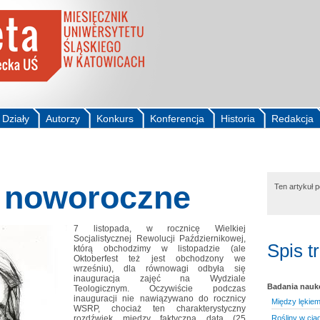
Działy
Autorzy
Konkurs
Konferencja
Historia
Redakcja
e noworoczne
Ten artykuł 
7 listopada, w rocznicę Wielkiej
Socjalistycznej Rewolucji Październikowej,
Spis t
którą obchodzimy w listopadzie (ale
Oktoberfest też jest obchodzony we
wrześniu), dla równowagi odbyła się
inauguracja zajęć na Wydziale
Badania nau
Teologicznym. Oczywiście podczas
inauguracji nie nawiązywano do rocznicy
Między lękiem
WSRP, chociaż ten charakterystyczny
rozdźwięk między faktyczną datą (25
Rośliny w cią