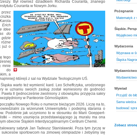
 Rzeszy. Był również dziadkiem Richarda Couranta, znanego
nstytutu Couranta w Nowym Jorku.
Pożegnanie
 przez
ciszka
Matematyk z 
arola
Erich
Śląskie. Pers
e Idee
nas do
Wyjątkowo mi
 gdzie
 różne
c już o
Wydarzenia
Wyprawa w ś
ę tego
Śląska Nagro
zesnej
ug mnie
rę do
Wydawnictwo 
kim, a
Wydawnictwo 
najmniej) którejś z sal na Wydziale Teologicznym UŚ.
Śląska warto też wymienić kard. Leo Scheffczyka, urodzonego
Wywiad
ry w uznaniu swoich zasług został wyniesiony do godności
 Pawła II (jednocześnie zwolniony z obowiązku przyjęcia sakry
Przyjdź do bib
 uwzględniony w Panteonie Górnośląskim.
Sama wiedza 
a początku Nowego Roku o numerze bieżącym 2026. Liczę na to,
budować spra
dpowiedzialni za wizerunek Uniwersytetu i podejmą starania o
ów. Podobnie jak uczyniono to w stosunku do Marii Goeppert-
istki – mimo usunięcia przedstawiającego ją muralu ma ona
ym obecnie Śląskim Interdyscyplinarnym Centrum Chemii.
Zobacz stronę
odżałowany satyryk Jan Tadeusz Stanisławski. Poza tym życzę w
 sukcesów sportowcom na zimowej olimpiadzie i żebyśmy się