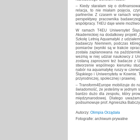
– Kiedy starałam się o dofinansowa
relacja, to nie miałam pojęcia, c
partnerów. Z czasem w ramach wspó
perspektywy pracownika badawczeg
współpracy. T4EU daje wiele możliwo
W ramach T4EU Uniwersytet Śląsk
Akademickiej na dodatkowy projekt „
Szkołę Letnią Aquamatyki z udziałem
badawczy Niemnem, podczas któreg
pomiarów (wyniki są w trakcie opra
została zaplanowana na październi
wezmą w niej udział naukowcy z Uniw
zostaną zaproszeni też badacze z Un
stworzenie wspólnego kierunku st
nabór na aquamatykę ruszy w czerwc
Śląskiego i Uniwersytetu w Kownie.
przyrodniczej, społecznej i prawnej.
– Transform4Europe mobilizuje do n
świadomość, że jesteśmy w jednym su
bardzo dużo dla zespołu, który pro
międzynarodowej. Dlatego uważam,
podsumowuje prof. Agnieszka Babczy
Autorzy:
Olimpia Orządała
Fotografie: archiwum prywatne