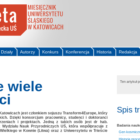
Działy
Autorzy
Konkurs
Konferencja
Historia
Redakcja
 wiele
Ten artykuł 
ci
Spis t
Katowicach jest członkiem sojuszu Transform4Europe, który
kich. Dzięki konsorcjum pracownicy, studenci i doktoranci
zeniach i projektach. Jedną z takich osób jest dr hab.
Badania nau
 Wydziału Nauk Przyrodniczych UŚ, która współpracuje z
Wielkiego w Kownie (Litwa) oraz z Uniwersytetu w Trieście
Gen kosmiczn
Historia proc