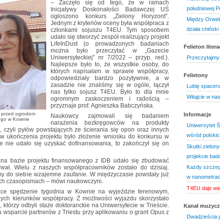
– Zaczęło się od tego, że w ramach
południowej Po
Inicjatywy Doskonałości Badawczej UŚ
ogłoszono konkurs „Zielony Horyzont”.
Między Orwell
Jednym z kryteriów oceny była współpraca z
działa chińsk
członkami sojuszu T4EU. Tym sposobem
udało się stworzyć zespół realizujący projekt
LifeInDust (o prowadzonych badaniach
Felieton litera
można było przeczytać w „Gazecie
Uniwersyteckiej” nr 7/2022 – przyp. red.).
Przeczytajmy 
Najlepsze było to, że wszystkie osoby, do
których napisałam w sprawie współpracy,
Felietony
odpowiedziały bardzo pozytywnie, a w
zasadzie nie znaliśmy się w ogóle, łączył
Lubię spacer
nas tylko sojusz T4EU. Było to dla mnie
Witajcie w na
ogromnym zaskoczeniem i radością –
przyznaje prof. Agnieszka Babczyńska.
, przed ogrodem
Informacje
Naukowcy zajmowali się badaniem
iego w Kownie
narażenia bezkręgowców na produkty
Uniwersytet Śl
czyli pyłów powstających ze ścierania się opon oraz innych
wśród polskic
w ukończenia projektu było złożenie wniosku do konkursu w
 nie udało się uzyskać dofinansowania, to zakończył się on
Skutki zielony
projekcie ba
e na bazie projektu finansowanego z IDB udało się zbudować
rwał. Wielu z naszych współpracowników zostało do dzisiaj.
Każdy szczeg
my do siebie wzajemne zaufanie. W międzyczasie powstały już
w nanometra
ych czasopismach – mówi naukowczyni.
T4EU daje wie
ożce spędzenie tygodnia w Kownie na wyjeździe terenowym,
zych kierunków współpracy. Z możliwości wyjazdu skorzystało
którzy odbyli staże doktoranckie na Uniwersytecie w Trieście.
Kanał muzyc
 wsparcie partnerów z Triestu przy aplikowaniu o grant Opus z
Dwadzieścia p