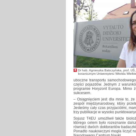
Dr hab. Agnieszka Babczyńska, prof. UŚ
botanicznym Uniwersytetu Witolda Wielk
uboczne transportu samochodowego, 
części pojazdów. Jednym z warunkó
programie Horyzont Europa. Mimo że
sukcesem.
– Osiągnięciem jest dla mnie to, ż
zespół międzynarodowy, który przet
Jesteśmy cały czas przyjaciółmi, ma
trzy publikacje w wysoko punktowan
Sojusz T4EU umożliwił także biol
którego celem było rozeznanie dals
również dwóch doktorantów badaczki, 
Ponadto naukowczyni mogła liczyć na
Narodowego Centrum Nauki.