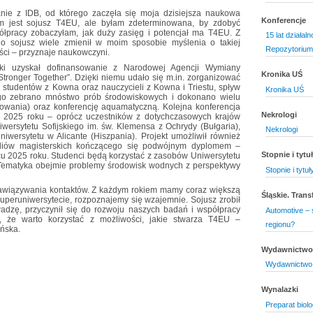
nie z IDB, od którego zaczęła się moja dzisiejsza naukowa
Konferencje
zym jest sojusz T4EU, ale byłam zdeterminowana, by zdobyć
łpracy zobaczyłam, jak duży zasięg i potencjał ma T4EU. Z
15 lat działaln
o sojusz wiele zmienił w moim sposobie myślenia o takiej
Repozytorium
ści – przyznaje naukowczyni.
i uzyskał dofinansowanie z Narodowej Agencji Wymiany
Kronika UŚ
Stronger Together”. Dzięki niemu udało się m.in. zorganizować
 studentów z Kowna oraz nauczycieli z Kowna i Triestu, spływ
Kronika UŚ
o zebrano mnóstwo prób środowiskowych i dokonano wielu
cowania) oraz konferencję aquamatyczną. Kolejna konferencja
Nekrologi
k 2025 roku – oprócz uczestników z dotychczasowych krajów
ersytetu Sofijskiego im. św. Klemensa z Ochrydy (Bułgaria),
Nekrologi
iwersytetu w Alicante (Hiszpania). Projekt umożliwił również
udiów magisterskich kończącego się podwójnym dyplomem –
Stopnie i tyt
u 2025 roku. Studenci będą korzystać z zasobów Uniwersytetu
 Tematyka obejmie problemy środowisk wodnych z perspektywy
Stopnie i tytu
awiązywania kontaktów. Z każdym rokiem mamy coraz większą
Śląskie. Tran
peruniwersytecie, rozpoznajemy się wzajemnie. Sojusz zrobił
wadzę, przyczynił się do rozwoju naszych badań i współpracy
Automotive – 
 że warto korzystać z możliwości, jakie stwarza T4EU –
regionu?
ńska.
Wydawnictwo 
Wydawnictwo 
Wynalazki
Preparat biol