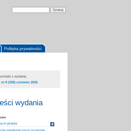
Polityka prywatności
pochodzi z wydania:
nr 9 (329) czerwiec 2025
reści wydania
kowe
ych piratów
esów metalurgicznych na terenie