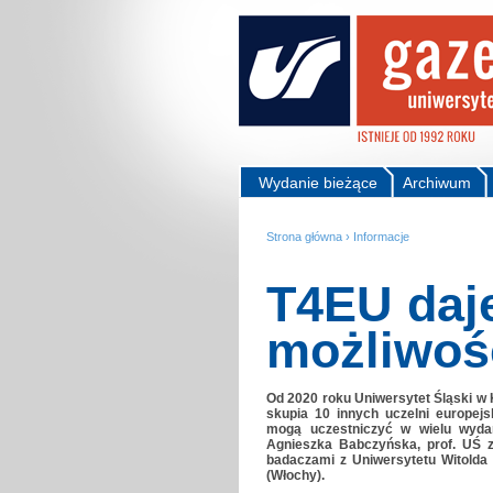
Wydanie bieżące
Archiwum
Strona główna
›
Informacje
T4EU daje
możliwoś
Od 2020 roku Uniwersytet Śląski w 
skupia 10 innych uczelni europejs
mogą uczestniczyć w wielu wydar
Agnieszka Babczyńska, prof. UŚ z
badaczami z Uniwersytetu Witolda 
(Włochy).