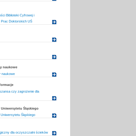
ości Biblioteki Cyfrowej i
 Prac Doktorskich UŚ
uły naukowe
ły naukowe
sformacje
szansa czy zagrożenie dla
Uniwersytetu Śląskiego
Uniwersytetu Śląskiego
ogiczny dla oczyszczalni ścieków