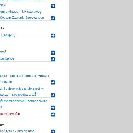
lski
em a Alibabą – jak naprawdę
i System Zaufania Społecznego
cki
tę książkę
ować
szej bańce
ąski – lider transformacji cyfrowej
h uczelni
ch i cyfrowych transformacji w
dawczym socjologów z UŚ
ół ma znaczenie – zobacz świat
ch
le możliwości
zny
ięć tysięcy przede mną