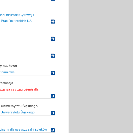
ości Biblioteki Cyfrowej i
 Prac Doktorskich UŚ
uły naukowe
ły naukowe
sformacje
szansa czy zagrożenie dla
Uniwersytetu Śląskiego
Uniwersytetu Śląskiego
ogiczny dla oczyszczalni ścieków