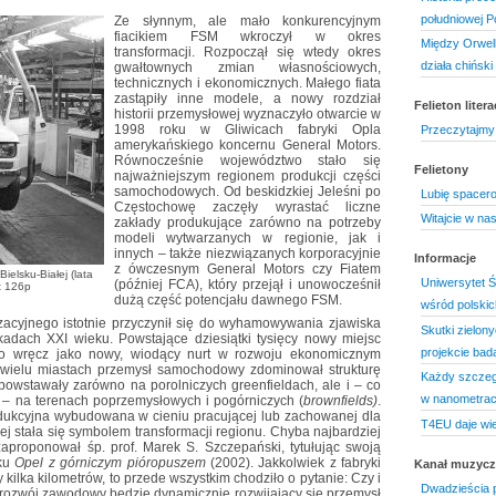
południowej Po
Ze słynnym, ale mało konkurencyjnym
fiacikiem FSM wkroczył w okres
Między Orwell
transformacji. Rozpoczął się wtedy okres
działa chińsk
gwałtownych zmian własnościowych,
technicznych i ekonomicznych. Małego fiata
zastąpiły inne modele, a nowy rozdział
Felieton litera
historii przemysłowej wyznaczyło otwarcie w
1998 roku w Gliwicach fabryki Opla
Przeczytajmy 
amerykańskiego koncernu General Motors.
Równocześnie województwo stało się
Felietony
najważniejszym regionem produkcji części
samochodowych. Od beskidzkiej Jeleśni po
Lubię spacer
Częstochowę zaczęły wyrastać liczne
Witajcie w na
zakłady produkujące zarówno na potrzeby
modeli wytwarzanych w regionie, jak i
innych – także niezwiązanych korporacyjnie
Informacje
z ówczesnym General Motors czy Fiatem
elsku-Białej (lata
Uniwersytet Śl
(później FCA), który przejął i unowocześnił
t 126p
dużą część potencjału dawnego FSM.
wśród polskic
acyjnego istotnie przyczynił się do wyhamowywania zjawiska
Skutki zielony
dach XXI wieku. Powstające dziesiątki tysięcy nowy miejsc
projekcie ba
o wręcz jako nowy, wiodący nurt w rozwoju ekonomicznym
wielu miastach przemysł samochodowy zdominował strukturę
Każdy szczeg
owstawały zarówno na porolniczych greenfieldach, ale i – co
w nanometra
– na terenach poprzemysłowych i pogórniczych (
brownfields)
.
ukcyjna wybudowana w cieniu pracującej lub zachowanej dla
T4EU daje wie
j stała się symbolem transformacji regionu. Chyba najbardziej
zaproponował śp. prof. Marek S. Szczepański, tytułując swoją
sku
Opel z górniczym pióropuszem
(2002). Jakkolwiek z fabryki
Kanał muzyc
 kilka kilometrów, to przede wszystkim chodziło o pytanie: Czy i
Dwadzieścia p
 rozwój zawodowy będzie dynamicznie rozwijający się przemysł