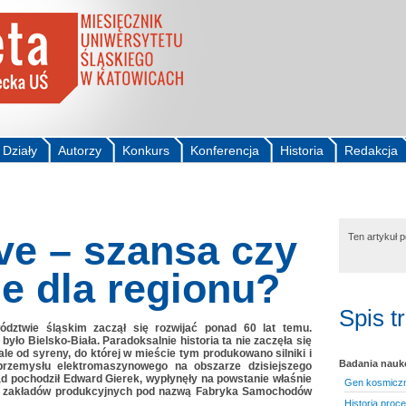
Działy
Autorzy
Konkurs
Konferencja
Historia
Redakcja
ve – szansa czy
Ten artykuł 
e dla regionu?
Spis t
dztwie śląskim zaczął się rozwijać ponad 60 lat temu.
ło Bielsko-Biała. Paradoksalnie historia ta nie zaczęła się
le od syreny, do której w mieście tym produkowano silniki i
Badania nau
 przemysłu elektromaszynowego na obszarze dzisiejszego
tąd pochodził Edward Gierek, wypłynęły na powstanie właśnie
Gen kosmiczn
ołu zakładów produkcyjnych pod nazwą Fabryka Samochodów
Historia proc