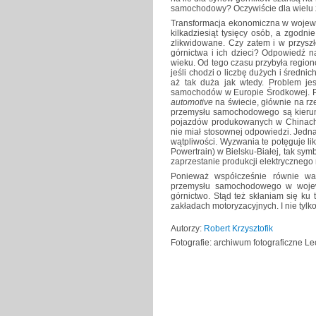
samochodowy? Oczywiście dla wielu z ni
Transformacja ekonomiczna w wojewód
kilkadziesiąt tysięcy osób, a zgodn
zlikwidowane. Czy zatem i w przysz
górnictwa i ich dzieci? Odpowiedź na
wieku. Od tego czasu przybyła region
jeśli chodzi o liczbę dużych i średni
aż tak duża jak wtedy. Problem jes
samochodów w Europie Środkowej. Po
automotive
na świecie, głównie na rz
przemysłu samochodowego są kierun
pojazdów produkowanych w Chinach.
nie miał stosownej odpowiedzi. Jednak
wątpliwości. Wyzwania te potęguje li
Powertrain) w Bielsku-Białej, tak sym
zaprzestanie produkcji elektryczneg
Ponieważ współcześnie równie waż
przemysłu samochodowego w wojew
górnictwo. Stąd też skłaniam się ku
zakładach motoryzacyjnych. I nie tylko
Autorzy:
Robert Krzysztofik
Fotografie: archiwum fotograficzne 