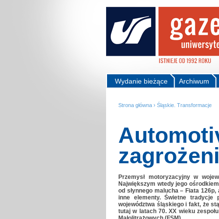
Wydanie bieżące
Archiwum
Strona główna
›
Śląskie. Transformacje
Automoti
zagrożeni
Przemysł motoryzacyjny w wojewó
Największym wtedy jego ośrodkiem by
od słynnego malucha – Fiata 126p, a
inne elementy. Świetne tradycje
województwa śląskiego i fakt, że s
tutaj w latach 70. XX wieku zesp
Małolitrażowych (FSM).