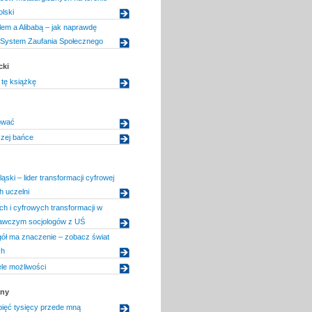
lski
em a Alibabą – jak naprawdę
i System Zaufania Społecznego
cki
tę książkę
ować
szej bańce
ąski – lider transformacji cyfrowej
h uczelni
ch i cyfrowych transformacji w
dawczym socjologów z UŚ
ół ma znaczenie – zobacz świat
ch
le możliwości
zny
ięć tysięcy przede mną