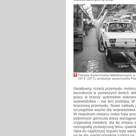
Fabryka Samochodów Małolitrażowych w Bi
1973–1977), produkcja samochodów Fia
Gwałtowny rozwój przemysłu motoryz
bezrobocia w pierwszych dwóch deka
pracy w branży
automotive
widzian
województwa – nie bez podstaw. W 
branżową przemysłu. Nowe zakłady p
szczególnie ważne dla województwa 
W niejednym miejscu nowa hala prod
potomnych górniczej wieży wyciągowe
oryginalną metaforę dla tej zmiany 
monografię poświęconą temu zjawi
Opla do najbliższej kopalni było wtedy
na ile dla synów górników szansą na