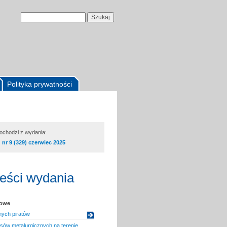
Polityka prywatności
pochodzi z wydania:
nr 9 (329) czerwiec 2025
reści wydania
kowe
ych piratów
esów metalurgicznych na terenie