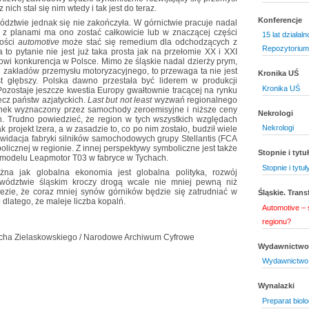
ch stał się nim wtedy i tak jest do teraz.
Konferencje
ztwie jednak się nie zakończyła. W górnictwie pracuje nadal
ie z planami ma ono zostać całkowicie lub w znaczącej części
15 lat działaln
łości
automotive
może stać się remedium dla odchodzących z
Repozytorium
 to pytanie nie jest już taka prosta jak na przełomie XX i XXI
owi konkurencja w Polsce. Mimo że śląskie nadal dzierży prym,
ch zakładów przemysłu motoryzacyjnego, to przewaga ta nie jest
Kronika UŚ
t głębszy. Polska dawno przestała być liderem w produkcji
Kronika UŚ
zostaje jeszcze kwestia Europy gwałtownie tracącej na rynku
ecz państw azjatyckich.
Last but not least
wyzwań regionalnego
ek wyznaczony przez samochody zeroemisyjne i niższe ceny
Nekrologi
 Trudno powiedzieć, że region w tych wszystkich względach
Nekrologi
 projekt Izera, a w zasadzie to, co po nim zostało, budził wiele
kwidacja fabryki silników samochodowych grupy Stellantis (FCA
bolicznej w regionie. Z innej perspektywy symboliczne jest także
Stopnie i tyt
o modelu Leapmotor T03 w fabryce w Tychach.
Stopnie i tytu
na jak globalna ekonomia jest globalna polityka, rozwój
ództwie śląskim kroczy drogą wcale nie mniej pewną niż
 tezie, że coraz mniej synów górników będzie się zatrudniać w
Śląskie. Tran
 dlatego, że maleje liczba kopalń.
Automotive – 
regionu?
Lecha Zielaskowskiego / Narodowe Archiwum Cyfrowe
Wydawnictwo 
Wydawnictwo 
Wynalazki
Preparat biol