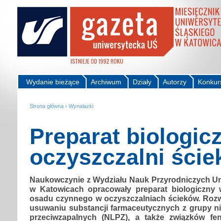
Wydanie bieżące
Archiwum
Działy
Autorzy
Konkur
Strona główna
›
Wynalazki
Preparat biologic
oczyszczalni ści
Naukowczynie z Wydziału Nauk Przyrodniczych Un
w Katowicach opracowały preparat biologiczny
osadu czynnego w oczyszczalniach ścieków. Roz
usuwaniu substancji farmaceutycznych z grupy n
przeciwzapalnych (NLPZ), a także związków fe