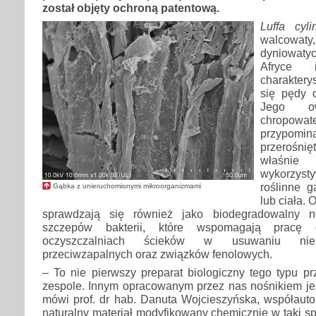
został objęty ochroną patentową.
Luffa cyli
walcowaty
dyniowaty
Afryce
charaktery
się pędy o
Jego o
chropo
przypom
przerośn
właśni
wykorzyst
roślinne 
Gąbka z unieruchomionymi mikroorganizmami
lub ciała. 
sprawdzają się również jako biodegradowalny n
szczepów bakterii, które wspomagają prac
oczyszczalniach ścieków w usuwaniu nies
przeciwzapalnych oraz związków fenolowych.
– To nie pierwszy preparat biologiczny tego typu 
zespole. Innym opracowanym przez nas nośnikiem j
mówi prof. dr hab. Danuta Wojcieszyńska, współauto
naturalny materiał modyfikowany chemicznie w taki s