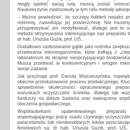
mogły spełnić swoją rolę, muszą zostać unieru
Naukowczynie zastosowały w tym celu metodę adsorpc
– Można powiedzieć, że szczepy bakterii niejako pr
roślinnej, zasiedlając jej powierzchnię. Nie musi
przygotowywać ani modyfikować, dlatego jest to na
metoda otrzymywania interesującego nas preparatu b
dr hab. Urszula Guzik, prof. UŚ..
Dodatkowo zastosowanie gąbki jako nośnika zwięks
przetrwania mikroorganizmów, które trafiają z „cie
laboratorium do skrajnie niesprzyjającego środowiska
Muszą przetrwać w konkurencyjnym i wrogim mikr
swoje zadanie.
Jak przyznaje prof. Danuta Wojcieszyńska, najwi
obecnie przeskalowanie procesu produkcyjnego. Kl
sprawdzenie skuteczności opracowanego prepar
warunkach oczyszczalni ścieków, dlatego tak waż
funduszy na dalsze badania oraz nawiązanie wspó
otoczenia gospodarczego.
Współautorkami opatentowanego preparatu 
wspomagającego pracę osadu czynnego oczyszczaln
paracetamolu lub niesteroidowych leków przeciwza
fenolowych są: dr hab. Urszula Guzik, prof. UŚ,