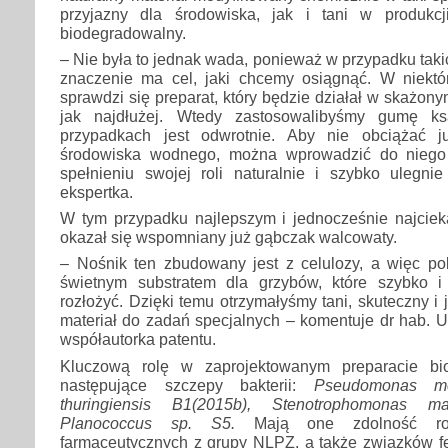
przyjazny dla środowiska, jak i tani w produkcj
biodegradowalny.
– Nie była to jednak wada, ponieważ w przypadku tak
znaczenie ma cel, jaki chcemy osiągnąć. W niektó
sprawdzi się preparat, który będzie działał w skażon
jak najdłużej. Wtedy zastosowalibyśmy gumę k
przypadkach jest odwrotnie. Aby nie obciążać 
środowiska wodnego, można wprowadzić do niego t
spełnieniu swojej roli naturalnie i szybko ulegni
ekspertka.
W tym przypadku najlepszym i jednocześnie najci
okazał się wspomniany już gąbczak walcowaty.
– Nośnik ten zbudowany jest z celulozy, a więc po
świetnym substratem dla grzybów, które szybko i
rozłożyć. Dzięki temu otrzymałyśmy tani, skuteczny i
materiał do zadań specjalnych – komentuje dr hab. Ur
współautorka patentu.
Kluczową rolę w zaprojektowanym preparacie bi
następujące szczepy bakterii:
Pseudomonas moo
thuringiensis B1(2015b), Stenotrophomonas m
Planococcus sp. S5.
Mają one zdolność rozk
farmaceutycznych z grupy NLPZ, a także związków f