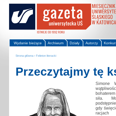
Wydanie bieżące
Archiwum
Działy
Autorzy
Konkur
Strona główna
›
Felieton literacki
Przeczytajmy tę k
Simone W
wątpliw
bohatere
siła. M
podstępnie,
gdy święci
racjach