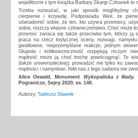
współbrzmi z tym książka Barbary Skargi
Człowiek to n
Trzeba rozważać, w jaki sposób moglibyśmy cho
cierpienie i krzywdę. Podpowiada Weil, że pier
uświadomić sobie, że ten, kto używa przemocy, używ
sobie, niszczy własne człowieczeństwo. Choć może tru
przemoc zwraca się także przeciwko tym, którzy ją st
praca na rzecz krytycznej oceny, rozwagi, namysł
gwałtowne, nieprzemyślane reakcje; jednym słowe
Głupota i krótkowzroczność rozpętują niczym nie
mądrość może ją choć trochę powściągnąć. To wie
(także uniwersyteckiej): prowadzić nie tylko ku zawo
mądrości i namysłowi. Nikt nas z tego zadania nie zwol
Alice Oswald,
Monument. Wykopaliska z Iliady,
t
Pogranicze, Sejny 2020, ss. 146.
Autorzy:
Tadeusz Sławek