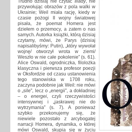
Trudno dzisiaj nie czytać
Iliady
, nie
przywołując obrazów z pola walki w
Ukrainie; Weil miała rację, kiedy w
czasie pożogi II wojny światowej
pisała, że poemat Homera jest
dziełem o przemocy, a zatem o nas
samych. Autorka książki, którą dzisiaj
czytamy, mówi, że Parys (dzisiaj
napisalibyśmy: Putin), „który wywołał
wojnę/ otworzył wrota w ziemi/
Weszło w nie całe pokolenie” (s. 61).
Alice Oswald, ogrodniczka, filolożka
klasyczna i pierwsza profesor poezji
w Oksfordzie od czasu ustanowienia
tego stanowiska w 1708 roku,
zaczyna podobnie jak Weil: nie mówi
o „sile”, lecz o „energii”, a dokładniej
– o
energei
, czyli rzeczywistości
intensywnej i „jaskrawej nie do
wytrzymania” (s. 7). A ponieważ
szybko przekonujemy się, że
niewiele pozostało z arcybogatej
narracji Homera, dynamika, o której
mówi Oswald, skupia się w życiu