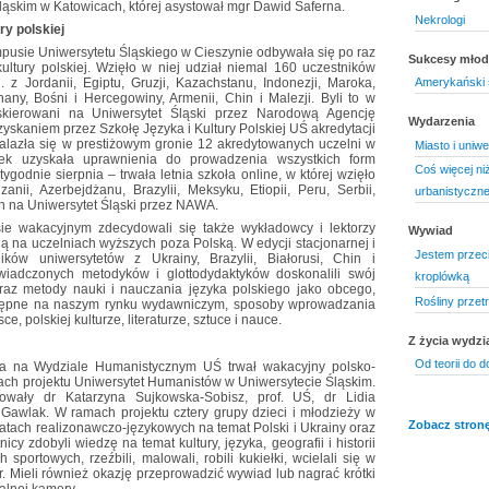
ląskim w Katowicach, której asystował mgr Dawid Saferna.
Nekrologi
ury polskiej
mpusie Uniwersytetu Śląskiego w Cieszynie odbywała się po raz
Sukcesy mło
i kultury polskiej. Wzięło w niej udział niemal 160 uczestników
 z Jordanii, Egiptu, Gruzji, Kazachstanu, Indonezji, Maroka,
Amerykański 
any, Bośni i Hercegowiny, Armenii, Chin i Malezji. Byli to w
 skierowani na Uniwersytet Śląski przez Narodową Agencję
Wydarzenia
skaniem przez Szkołę Języka i Kultury Polskiej UŚ akredytacji
lazła się w prestiżowym gronie 12 akredytowanych uczelni w
Miasto i uniwe
dek uzyskała uprawnienia do prowadzenia wszystkich form
Coś więcej n
ygodnie sierpnia – trwała letnia szkoła online, w której wzięło
nii, Azerbejdżanu, Brazylii, Meksyku, Etiopii, Peru, Serbii,
urbanistyczn
ch na Uniwersytet Śląski przez NAWA.
e wakacyjnym zdecydowali się także wykładowcy i lektorzy
Wywiad
ją na uczelniach wyższych poza Polską. W edycji stacjonarnej i
Jestem przec
ków uniwersytetów z Ukrainy, Brazylii, Białorusi, Chin i
wiadczonych metodyków i glottodydaktyków doskonalili swój
kroplówką
oraz metody nauki i nauczania języka polskiego jako obcego,
Rośliny przet
stępne na naszym rynku wydawniczym, sposoby wprowadzania
, polskiej kulturze, literaturze, sztuce i nauce.
Z życia wydzi
Od teorii do 
nia na Wydziale Humanistycznym UŚ trwał wakacyjny polsko-
ch projektu Uniwersytet Humanistów w Uniwersytecie Śląskim.
nowały dr Katarzyna Sujkowska-Sobisz, prof. UŚ, dr Lidia
Gawlak. W ramach projektu cztery grupy dzieci i młodzieży w
Zobacz stronę
tatach realizonawczo-językowych na temat Polski i Ukrainy oraz
icy zdobyli wiedzę na temat kultury, języka, geografii i historii
sportowych, rzeźbili, malowali, robili kukiełki, wcielali się w
tr. Mieli również okazję przeprowadzić wywiad lub nagrać krótki
alnej kamery.