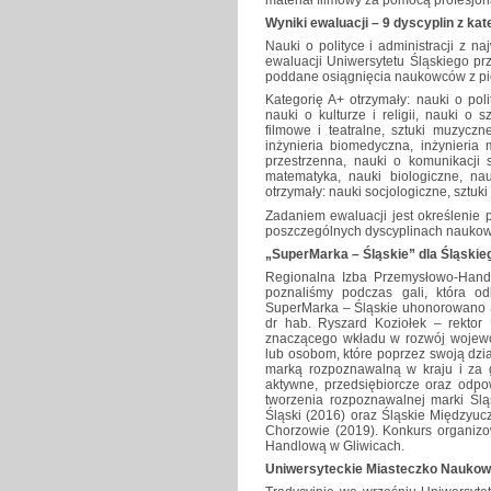
Wyniki ewaluacji – 9 dyscyplin z kat
Nauki o polityce i administracji z 
ewaluacji Uniwersytetu Śląskiego pr
poddane osiągnięcia naukowców z pi
Kategorię A+ otrzymały: nauki o polit
nauki o kulturze i religii, nauki o 
filmowe i teatralne, sztuki muzyczne
inżynieria biomedyczna, inżynieria
przestrzenna, nauki o komunikacji 
matematyka, nauki biologiczne, nau
otrzymały: nauki socjologiczne, sztuki
Zadaniem ewaluacji jest określenie 
poszczególnych dyscyplinach naukowy
„SuperMarka – Śląskie” dla Śląski
Regionalna Izba Przemysłowo-Handl
poznaliśmy podczas gali, która o
SuperMarka – Śląskie uhonorowano Ś
dr hab. Ryszard Koziołek – rekto
znaczącego wkładu w rozwój wojewó
lub osobom, które poprzez swoją dzi
marką rozpoznawalną w kraju i za 
aktywne, przedsiębiorcze oraz odpo
tworzenia rozpoznawalnej marki Ślą
Śląski (2016) oraz Śląskie Międzyuc
Chorzowie (2019). Konkurs organizo
Handlową w Gliwicach.
Uniwersyteckie Miasteczko Naukow