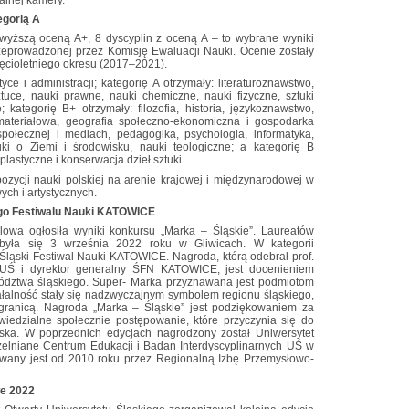
egorią A
najwyższą oceną A+, 8 dyscyplin z oceną A – to wybrane wyniki
zeprowadzonej przez Komisję Ewaluacji Nauki. Ocenie zostały
ęcioletniego okresu (2017–2021).
yce i administracji; kategorię A otrzymały: literaturoznawstwo,
sztuce, nauki prawne, nauki chemiczne, nauki fizyczne, sztuki
; kategorię B+ otrzymały: filozofia, historia, językoznawstwo,
 materiałowa, geografia społeczno-ekonomiczna i gospodarka
społecznej i mediach, pedagogika, psychologia, informatyka,
ki o Ziemi i środowisku, nauki teologiczne; a kategorię B
 plastyczne i konserwacja dzieł sztuki.
pozycji nauki polskiej na arenie krajowej i międzynarodowej w
ch i artystycznych.
ego Festiwalu Nauki KATOWICE
owa ogłosiła wyniki konkursu „Marka – Śląskie”. Laureatów
dbyła się 3 września 2022 roku w Gliwicach. W kategorii
ląski Festiwal Nauki KATOWICE. Nagroda, którą odebrał prof.
r UŚ i dyrektor generalny ŚFN KATOWICE, jest docenieniem
dztwa śląskiego. Super- Marka przyznawana jest podmiotom
ałalność stały się nadzwyczajnym symbolem regionu śląskiego,
granicą. Nagroda „Marka – Śląskie” jest podziękowaniem za
wiedzialne społecznie postępowanie, które przyczynia się do
ska. W poprzednich edycjach nagrodzony został Uniwersytet
zelniane Centrum Edukacji i Badań Interdyscyplinarnych UŚ w
wany jest od 2010 roku przez Regionalną Izbę Przemysłowo-
e 2022