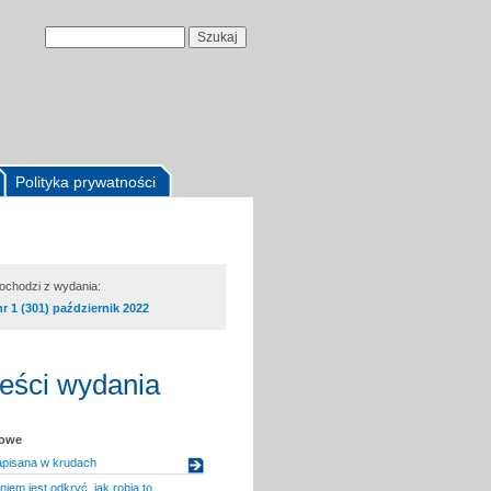
Polityka prywatności
pochodzi z wydania:
nr 1 (301) październik 2022
reści wydania
kowe
apisana w krudach
em jest odkryć, jak robią to