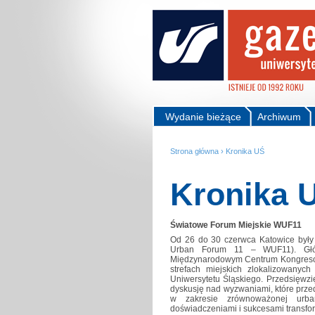
Wydanie bieżące
Archiwum
Strona główna
›
Kronika UŚ
Kronika 
Światowe Forum Miejskie WUF11
Od 26 do 30 czerwca Katowice były
Urban Forum 11 – WUF11). Gł
Międzynarodowym Centrum Kongreso
strefach miejskich zlokalizowany
Uniwersytetu Śląskiego. Przedsięwz
dyskusję nad wyzwaniami, które przed
w zakresie zrównoważonej urba
doświadczeniami i sukcesami transfor