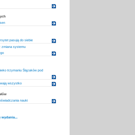
dych
sen
rsytet pasują do siebie
iż zmiana systemu
ego
iwko trzymaniu Ślązaków pod
rwają wszystko
ałów
doświadczania nauki
 wydania...