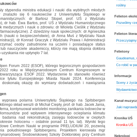
naukowców
rośliny
y stypendia ministra edukacji i nauki dla wybitnych młodych
 znalazło się 6 naukowców z Uniwersytetu Śląskiego w
Felieton ekol
manistycznych: dr Bartosz Stopel, prof. UŚ z Wydziału
o), dr hab. Ewa Bartos, prof. UŚ z Wydziału Humanistycznego
Pozwólmy rze
uk medycznych i nauk o zdrowiu: dr Wioleta Cieślik z Wydziału
 farmaceutyczne). Z dziedziny nauk społecznych: dr Agnieszka
Felieton litera
h (nauki o bezpieczeństwie), dr Anna Muś z Wydziału Nauk
nistracji), dr Konrad Graczyk z Wydziału Prawa i Administracji
Przeczytajmy 
rzymać osoby zatrudnione na uczelni i posiadające status
lub nauczyciele akademiccy, którzy nie mają stopnia doktora
Felietony
 uzyskania nie upłynęło 7 lat.
Gaudeamus, 
te
Co robić w pa
 Open Forum 2022 (ESOF), którego tegorocznym gospodarzem
ca 2022 roku w Międzynarodowym Centrum Kongresowym w
 towarzysząca ESOF 2022. Wydarzenie to stanowiło również
Informacje
wice tytułu Europejskiego Miasta Nauki 2024. Konferencja
Sceny z życi
a doskonałą okazję do wymiany doświadczeń i nawiązania
Wydawnictwo 
rgen
 wyprawa polarna Uniwersytetu Śląskiego na Spitsbergen
Kanał muzyc
tórego skład weszli dr Michał Ciepły, prof. dr hab. Jacek Jania,
Jaki naprawd
ferna, kontynuował wieloletni monitoring zanikania lodowców w
w Hornsundzie pod wpływem intensywnego ocieplania klimatu
że badania nad rekonstrukcją zasięgu lodowców w ciepłych
Kronika UŚ
okresie holocenu – ostatnie ponad 11 tys. lat). Wyniki tego
Kronika UŚ
rodowe Centrum Nauki w programie PRELUDIUM 20, pozwolą
ania południowego Spitsbergenu. Projektem kierowała mgr
zynarodowej Środowiskowej Szkoły Doktorskiej przy Centrum
Nekrologi