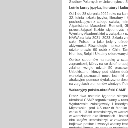
Studiów Polarnych w Uniwersytecie Ś
Letnie kursy języka, literatury i kult
Od 1 do 28 sierpnia 2022 roku na ka
32. letnia szkoła języka, literatury 
pochodzących z całego świata, m.in.
Afganistanu, Macedonii, Rumunii, Gh
przeważającej liczbie stypendyści
Wymiany Akademickiej w związku z uzy
NAWA na lata 2021–2023. Szkoła zna
całej Polsce, a jako jedyny ośro
aktywności. Równolegle – przez trzy t
udział prawie 90 osób z Chin, Tanza
Niemiec, Belgii i Ukrainy skierowany
Oprócz studentów na naukę w czasi
zagraniczni, którzy na co dzień pracu
zdalnej wzięło udział 50 pracowni
Uzbekistanu, którzy pod okiem doś
warsztat, poznawali nowe techniki 
atrakcyjne pomoce dydaktyczne do
na zajęciach elementów wiedzy o Polsce
Wakacyjny polsko-ukraiński CAMP
Przez dwa ostatnie tygodnie sierp
ukraiński CAMP organizowany w rama
Wydarzenie zainicjowały i koordy
Mięsowska, prof. UŚ oraz dr Monika 
wieku 9–13 lat uczestniczyły w warsz
w warsztatach eko-literackich. Uczestn
obu krajów, uczestniczyli w zawodach 
bajkowe postaci i tworzyli własny tea
materiał filmowy za pomocą profesjon