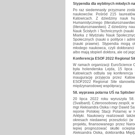
Stypendia dla wybitnych młodych 
Po raz siedemnasty przyznane został
naukowców. Pośród 215 laureatów
Katowicach. Z dziedziny nauk hu
Humanistycznego (literaturoznawstw
(literaturoznawstwo). Z dziedziny na
Nauk Ścisłych i Technicznych (nauki
Miarka z Wydziału Nauk Społecznyc
Społecznych (nauki o polityce i admi
(nauki prawne). Stypendia mogą ot
młodego naukowca, czyli doktoranci 
albo mają stopień doktora, ale od jego
Konferencja ESOF 2022 Regional Si
W ramach organizacji EuroScience
była holenderska Lejda, 15 lip
Katowicach odbyła się konferencja
inaugurację przyjęcia przez Kato
ESOF2022 Regional Site stanowił
międzynarodowej współpracy.
58. wyprawa polarna UŚ na Spitsbe
20 lipca 2022 roku wyruszyła 58.
(Svalbard). Czteroosobowy zespół, w k
mgr Aleksandra Osika i mgr Dawid Sa
rejonie Polskiej Stacji Polarnej 
Arktyki. Naukowcy realizowali tak
okresach niedawnej przeszłości (w 
projektu, finansowanego przez Na
lepiej prognozować skutki ociepl
Aleksandra Osika, doktorantka Międ