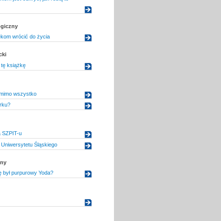
ogiczny
kom wrócić do życia
cki
tę książkę
mimo wszystko
rku?
a SZPIT-u
Uniwersytetu Śląskiego
zny
ę był purpurowy Yoda?