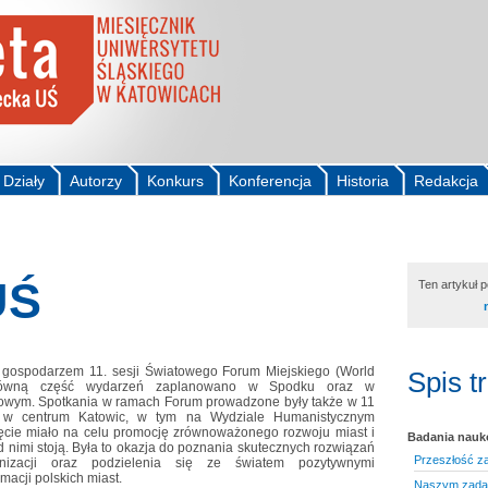
Działy
Autorzy
Konkurs
Konferencja
Historia
Redakcja
UŚ
Ten artykuł 
 gospodarzem 11. sesji Światowego Forum Miejskiego (World
Spis t
ówną część wydarzeń zaplanowano w Spodku oraz w
wym. Spotkania w ramach Forum prowadzone były także w 11
ch w centrum Katowic, w tym na Wydziale Humanistycznym
ięcie miało na celu promocję zrównoważonego rozwoju miast i
Badania nau
 nimi stoją. Była to okazja do poznania skutecznych rozwiązań
Przeszłość z
nizacji oraz podzielenia się ze światem pozytywnymi
macji polskich miast.
Naszym zadani