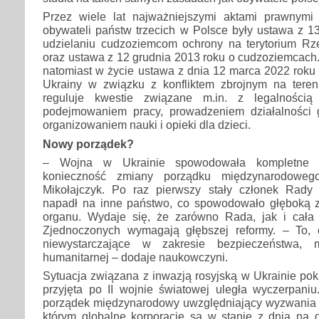
Przez wiele lat najważniejszymi aktami prawnymi 
obywateli państw trzecich w Polsce były ustawa z 1
udzielaniu cudzoziemcom ochrony na terytorium Rzec
oraz ustawa z 12 grudnia 2013 roku o cudzoziemcach.
natomiast w życie ustawa z dnia 12 marca 2022 rok
Ukrainy w związku z konfliktem zbrojnym na tereni
reguluje kwestie związane m.in. z legalnością 
podejmowaniem pracy, prowadzeniem działalności 
organizowaniem nauki i opieki dla dzieci.
Nowy porządek?
– Wojna w Ukrainie spowodowała kompletne pr
konieczność zmiany porządku międzynarodoweg
Mikołajczyk. Po raz pierwszy stały członek Rad
napadł na inne państwo, co spowodowało głęboką 
organu. Wydaje się, że zarówno Rada, jak i cała
Zjednoczonych wymagają głębszej reformy. – To, 
niewystarczające w zakresie bezpieczeństwa, 
humanitarnej – dodaje naukowczyni.
Sytuacja związana z inwazją rosyjską w Ukrainie po
przyjęta po II wojnie światowej uległa wyczerpaniu
porządek międzynarodowy uwzględniający wyzwania d
którym globalne korporacje są w stanie z dnia na d