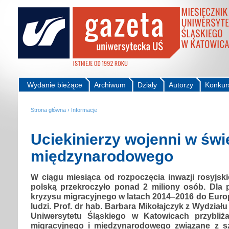
Wydanie bieżące
Archiwum
Działy
Autorzy
Konkur
Strona główna
›
Informacje
Uciekinierzy wojenni w świ
międzynarodowego
W ciągu miesiąca od rozpoczęcia inwazji rosyjski
polską przekroczyło ponad 2 miliony osób. Dla 
kryzysu migracyjnego w latach 2014–2016 do Euro
ludzi. Prof. dr hab. Barbara Mikołajczyk z Wydziału
Uniwersytetu Śląskiego w Katowicach przybliż
migracyjnego i międzynarodowego związane z s