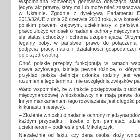
Wspomniana konwencja genewska dotycząca statu
jedyny akt prawny, który ma lub może mieć zastosow
w Ukrainie. Zgodnie z dyrektywą Parlamentu E
2013/32/UE z dnia 26 czerwca 2013 roku, a w konsek
polskim prawem krajowym, uciekinierzy z państwa
prawo złożyć wniosek o nadanie ochrony międzynarod
się status uchodźcy i ochrona uzupełniająca. Otrzy
legalny pobyt w państwie, prawo do połączenia 
podjęcia pracy, nauki i działalności gospodarczej
opieką zdrowotną.
Choć polskie przepisy funkcjonują w ramach wsp
prawa azylowego, istnieją pewne różnice, o któryc
przykład polska definicja członka rodziny jest w
rozumienie tego terminu i nie uwzględnia związków par
Warto wspomnieć, że w trakcie postępowania o udzie
międzynarodowej wnioskodawcy nie mają prawa do
Innym mankamentem tego rozwiązania jest długość p
kilkunastu miesięcy).
– Złożenie wniosku o nadanie ochrony międzynarodowe
każdym przypadku i trzeba o tym pamiętać, udzie
uciekinierom – podkreśla prof. Mikołajczyk.
Niezależnie od faktu, czy dana osoba złoży wnio