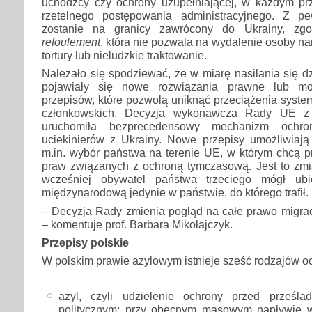
uchodźcy czy ochrony uzupełniającej, w każdym p
rzetelnego postępowania administracyjnego. Z pe
zostanie na granicy zawrócony do Ukrainy, z
refoulement
, która nie pozwala na wydalenie osoby nar
tortury lub nieludzkie traktowanie.
Należało się spodziewać, że w miarę nasilania się 
pojawiały się nowe rozwiązania prawne lub mody
przepisów, które pozwolą uniknąć przeciążenia syst
członkowskich. Decyzja wykonawcza Rady UE z
uruchomiła bezprecedensowy mechanizm ochro
uciekinierów z Ukrainy. Nowe przepisy umożliwia
m.in. wybór państwa na terenie UE, w którym chcą p
praw związanych z ochroną tymczasową. Jest to zmi
wcześniej obywatel państwa trzeciego mógł ub
międzynarodową jedynie w państwie, do którego trafił.
– Decyzja Rady zmienia pogląd na całe prawo migrac
– komentuje prof. Barbara Mikołajczyk.
Przepisy polskie
W polskim prawie azylowym istnieje sześć rodzajów o
azyl, czyli udzielenie ochrony przed prześla
politycznym; przy obecnym masowym napływie w