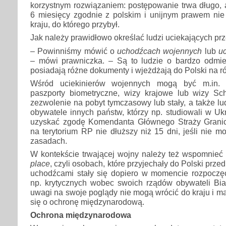
korzystnym rozwiązaniem: postępowanie trwa długo,
6 miesięcy zgodnie z polskim i unijnym prawem ni
kraju, do którego przybył.
Jak należy prawidłowo określać ludzi uciekających prz
– Powinniśmy mówić o
uchodźcach wojennych
lub
u
– mówi prawniczka. – Są to ludzie o bardzo odmien
posiadają różne dokumenty i wjeżdżają do Polski na 
Wśród uciekinierów wojennych mogą być m.in. U
paszporty biometryczne, wizy krajowe lub wizy Sc
zezwolenie na pobyt tymczasowy lub stały, a także l
obywatele innych państw, którzy np. studiowali w Ukr
uzyskać zgodę Komendanta Głównego Straży Granic
na terytorium RP nie dłuższy niż 15 dni, jeśli nie 
zasadach.
W kontekście trwającej wojny należy też wspomnieć
place
, czyli osobach, które przyjechały do Polski prze
uchodźcami stały się dopiero w momencie rozpoczęci
np. krytycznych wobec swoich rządów obywateli Biało
uwagi na swoje poglądy nie mogą wrócić do kraju i m
się o ochronę międzynarodową.
Ochrona międzynarodowa