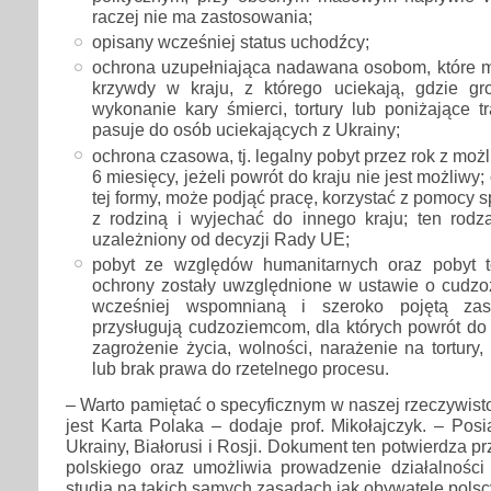
raczej nie ma zastosowania;
opisany wcześniej status uchodźcy;
ochrona uzupełniająca nadawana osobom, które
krzywdy w kraju, z którego uciekają, gdzie gr
wykonanie kary śmierci, tortury lub poniżające tr
pasuje do osób uciekających z Ukrainy;
ochrona czasowa, tj. legalny pobyt przez rok z moż
6 miesięcy, jeżeli powrót do kraju nie jest możliwy;
tej formy, może podjąć pracę, korzystać z pomocy s
z rodziną i wyjechać do innego kraju; ten rodza
uzależniony od decyzji Rady UE;
pobyt ze względów humanitarnych oraz pobyt t
ochrony zostały uwzględnione w ustawie o cudz
wcześniej wspomnianą i szeroko pojętą z
przysługują cudzoziemcom, dla których powrót do 
zagrożenie życia, wolności, narażenie na tortury,
lub brak prawa do rzetelnego procesu.
– Warto pamiętać o specyficznym w naszej rzeczywist
jest Karta Polaka – dodaje prof. Mikołajczyk. – Posi
Ukrainy, Białorusi i Rosji. Dokument ten potwierdza 
polskiego oraz umożliwia prowadzenie działalności 
studia na takich samych zasadach jak obywatele polsc