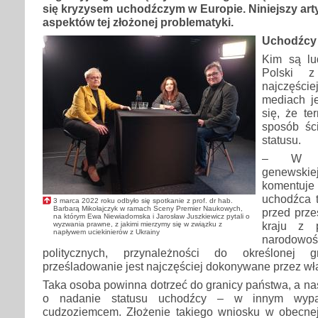
się kryzysem uchodźczym w Europie. Niniejszy arty
aspektów tej złożonej problematyki.
Uchodźcy 
Kim są lu
Polski 
najczęśc
mediach j
się, że te
sposób ści
statusu.
– W św
genewsk
komentuje
uchodźca t
3 marca 2022 roku odbyło się spotkanie z prof. dr hab.
Barbarą Mikołajczyk w ramach Sceny Premier Naukowych,
przed prz
na którym Ewa Niewiadomska i Jarosław Juszkiewicz pytali o
kraju z p
wyzwania prawne, z jakimi mierzymy się w związku z
napływem uciekinierów z Ukrainy
narodo
politycznych, przynależności do określonej 
prześladowanie jest najczęściej dokonywane przez wł
Taka osoba powinna dotrzeć do granicy państwa, a na
o nadanie statusu uchodźcy – w innym wypa
cudzoziemcem. Złożenie takiego wniosku w obecnej s