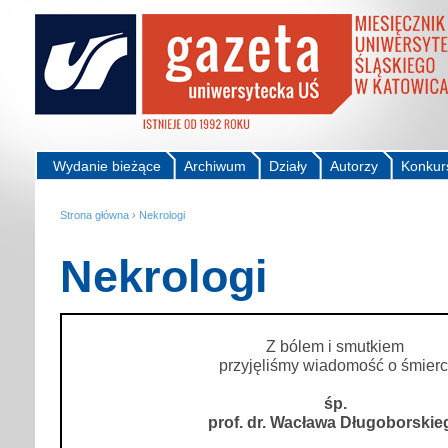
Wydanie bieżące
Archiwum
Działy
Autorzy
Konkur
Strona główna
›
Nekrologi
Nekrologi
Z bólem i smutkiem
przyjęliśmy wiadomość o śmierc
śp.
prof. dr. Wacława Długoborskie