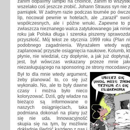
zanim odpalimy lampki na choince, zanim to wszystk
wszelako coś jeszcze zrobić. Johann Strauss syn nie 
pamiątek. W żadnym razie podczas tournée po ówczes
lip, nocował pewnie w hotelach, ale ,,zaraził” swo
współczesnych, ale i późne wnuki. Zapewne to 
zwłaszcza nieznanego walca zatytułowanego jak niniej
roku jak Polska długa i szeroka piszemy sprawozda
przyszłość. Mój tekst ze stycznia 1999 roku (
Plan n
podobnego zagadnienia. Wyrażałem wtedy wątp
zaplanować przyszłe osiągnięcia naukowe. Kolumb, któ
płynie, nie wiedział, czy dopłynie, a jak już dopłynął,
jest, był wówczas wskazany przeze mnie jako
niezasługującego na sponsoring ze strony mocodawcy,
Był to dla mnie wtedy argument,
żeby planować to, co się już
wykonało. No, ale to były dawne
czasy i można było nieco
koloryzować. Dziś, gdy władze na
bieżąco są informowane o
naszych osiągnięciach, taka
podmiana dokonań na plany już
się nie uda. Innowacyjność
skupia się na tym, by możliwie
dokładnie śledzić każdego z nas i