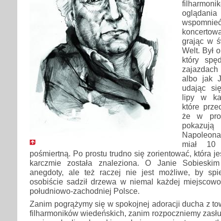
filharmo
oglądania 
wspomni
koncertow
grając w ś
Welt. Był 
który spę
zajazdach 
albo jak J
udając si
lipy w ka
które prze
że w pro
pokazu
Napoleona
miał 10
pośmiertną. Po prostu trudno się zorientować, która je
karczmie została znaleziona. O Janie Sobieski
anegdoty, ale też raczej nie jest możliwe, by sp
osobiście sadził drzewa w niemal każdej miejscowo
południowo-zachodniej Polsce.
Zanim pogrążymy się w spokojnej adoracji ducha z to
filharmoników wiedeńskich, zanim rozpoczniemy zasł