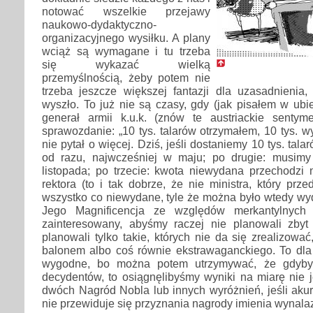
notować wszelkie przejawy
naukowo-dydaktyczno-
organizacyjnego wysiłku. A plany
wciąż są wymagane i tu trzeba
się wykazać wielką
przemyślnością, żeby potem nie
trzeba jeszcze większej fantazji dla uzasadnienia,
wyszło. To już nie są czasy, gdy (jak pisałem w ubi
generał armii k.u.k. (znów te austriackie sentyme
sprawozdanie: „10 tys. talarów otrzymałem, 10 tys. wyd
nie pytał o więcej. Dziś, jeśli dostaniemy 10 tys. tala
od razu, najwcześniej w maju; po drugie: musim
listopada; po trzecie: kwota niewydana przechodzi 
rektora (to i tak dobrze, że nie ministra, który prz
wszystko co niewydane, tyle że można było wtedy wy
Jego Magnificencja ze względów merkantylnych
zainteresowany, abyśmy raczej nie planowali zby
planowali tylko takie, których nie da się zrealizowa
balonem albo coś równie ekstrawaganckiego. To dla 
wygodne, bo można potem utrzymywać, że gdyby
decydentów, to osiągnęlibyśmy wyniki na miarę nie j
dwóch Nagród Nobla lub innych wyróżnień, jeśli akur
nie przewiduje się przyznania nagrody imienia wynala