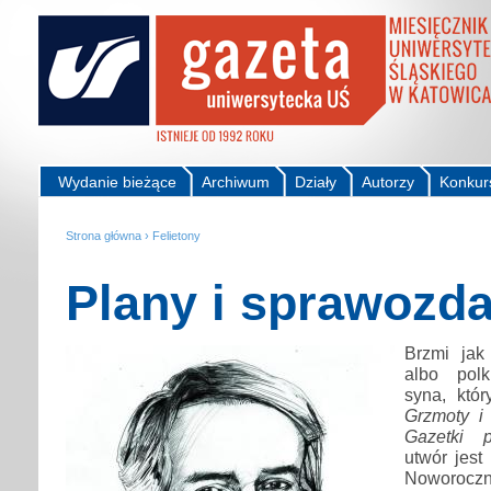
Wydanie bieżące
Archiwum
Działy
Autorzy
Konkur
Strona główna
›
Felietony
Plany i sprawozda
Brzmi jak
albo pol
syna, któ
Grzmoty i
Gazetki p
utwór jest
Noworoczn