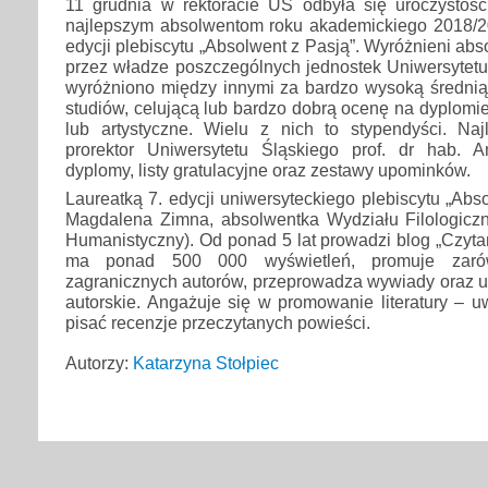
11 grudnia w rektoracie UŚ odbyła się uroczysto
najlepszym absolwentom roku akademickiego 2018/2
edycji plebiscytu „Absolwent z Pasją”. Wyróżnieni abs
przez władze poszczególnych jednostek Uniwersytetu
wyróżniono między innymi za bardzo wysoką średnią
studiów, celującą lub bardzo dobrą ocenę na dyplomi
lub artystyczne. Wielu z nich to stypendyści. N
prorektor Uniwersytetu Śląskiego prof. dr hab. 
dyplomy, listy gratulacyjne oraz zestawy upominków.
Laureatką 7. edycji uniwersyteckiego plebiscytu „Abs
Magdalena Zimna, absolwentka Wydziału Filologicz
Humanistyczny). Od ponad 5 lat prowadzi blog „Czyta
ma ponad 500 000 wyświetleń, promuje zarów
zagranicznych autorów, przeprowadza wywiady oraz u
autorskie. Angażuje się w promowanie literatury – uw
pisać recenzje przeczytanych powieści.
Autorzy:
Katarzyna Stołpiec