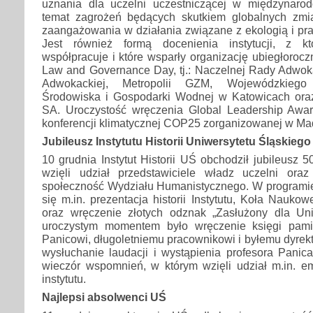
uznania dla uczelni uczestniczącej w międzynaro
temat zagrożeń będących skutkiem globalnych zmi
zaangażowania w działania związane z ekologią i pr
Jest również formą docenienia instytucji, z kt
współpracuje i które wsparły organizację ubiegłorocz
Law and Governance Day, tj.: Naczelnej Rady Adwoka
Adwokackiej, Metropolii GZM, Wojewódzkieg
Środowiska i Gospodarki Wodnej w Katowicach ora
SA. Uroczystość wręczenia Global Leadership Awa
konferencji klimatycznej COP25 zorganizowanej w Mad
Jubileusz Instytutu Historii Uniwersytetu Śląskiego
10 grudnia Instytut Historii UŚ obchodził jubileusz 5
wzięli udział przedstawiciele władz uczelni ora
społeczność Wydziału Humanistycznego. W programie 
się m.in. prezentacja historii Instytutu, Koła Nauko
oraz wręczenie złotych odznak „Zasłużony dla Uni
uroczystym momentem było wręczenie księgi pamią
Panicowi, długoletniemu pracownikowi i byłemu dyrekto
wysłuchanie laudacji i wystąpienia profesora Panic
wieczór wspomnień, w którym wzięli udział m.in. e
instytutu.
Najlepsi absolwenci UŚ