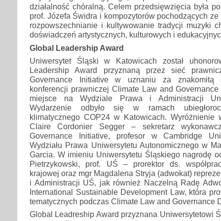
działalność chóralną. Celem przedsięwzięcia była po
prof. Józefa Świdra i kompozytorów pochodzących ze
rozpowszechnianie i kultywowanie tradycji muzyki c
doświadczeń artystycznych, kulturowych i edukacyjnyc
Global Leadership Award
Uniwersytet Śląski w Katowicach został uhonor
Leadership Award przyznaną przez sieć prawni
Governance Initiative w uznaniu za znakomitą o
konferencji prawniczej Climate Law and Governance 
miejsce na Wydziale Prawa i Administracji Uni
Wydarzenie odbyło się w ramach ubiegłorocz
klimatycznego COP24 w Katowicach. Wyróżnienie wr
Claire Cordonier Segger – sekretarz wykonaw
Governance Initiative, profesor w Cambridge Uni
Wydziału Prawa Uniwersytetu Autonomicznego w Ma
Garcia. W imieniu Uniwersytetu Śląskiego nagrodę o
Pietrzykowski, prof. UŚ – prorektor ds. współpr
krajowej oraz mgr Magdalena Stryja (adwokat) reprez
i Administracji UŚ, jak również Naczelną Radę Adwo
International Sustainable Development Law, która pro
tematycznych podczas Climate Law and Governance 
Global Leadreship Award przyznana Uniwersytetowi Ś