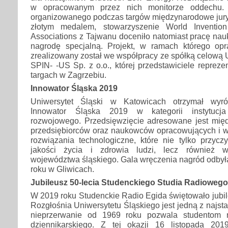
w opracowanym przez nich monitorze oddechu.
organizowanego podczas targów międzynarodowe jury
złotym medalem, stowarzyszenie World Invention 
Associations z Tajwanu doceniło natomiast pracę na
nagrodę specjalną. Projekt, w ramach którego op
zrealizowany został we współpracy ze spółką celową 
SPIN- -US Sp. z o.o., której przedstawiciele repre
targach w Zagrzebiu.
Innowator Śląska 2019
Uniwersytet Śląski w Katowicach otrzymał wyró
Innowator Śląska 2019 w kategorii instytucj
rozwojowego. Przedsięwzięcie adresowane jest międ
przedsiębiorców oraz naukowców opracowujących i
rozwiązania technologiczne, które nie tylko przycz
jakości życia i zdrowia ludzi, lecz również w
województwa śląskiego. Gala wręczenia nagród odbyła
roku w Gliwicach.
Jubileusz 50-lecia Studenckiego Studia Radiowego
W 2019 roku Studenckie Radio Egida świętowało jubile
Rozgłośnia Uniwersytetu Śląskiego jest jedną z najsta
nieprzerwanie od 1969 roku pozwala studentom 
dziennikarskiego. Z tej okazji 16 listopada 20