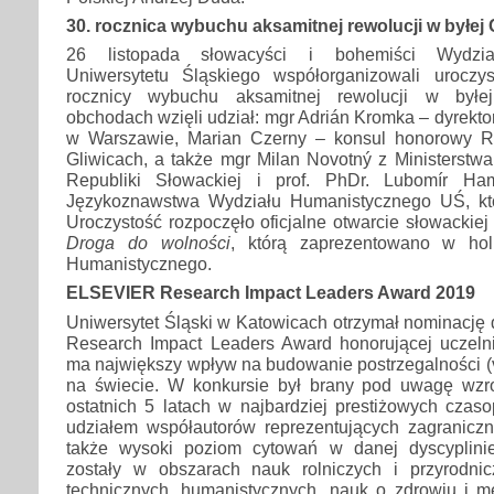
30. rocznica wybuchu aksamitnej rewolucji w byłej
26 listopada słowacyści i bohemiści Wydzia
Uniwersytetu Śląskiego współorganizowali uroczy
rocznicy wybuchu aksamitnej rewolucji w byłe
obchodach wzięli udział: mgr Adrián Kromka – dyrekto
w Warszawie, Marian Czerny – konsul honorowy Re
Gliwicach, a także mgr Milan Novotný z Ministerstw
Republiki Słowackiej i prof. PhDr. Lubomír Ha
Językoznawstwa Wydziału Humanistycznego UŚ, którz
Uroczystość rozpoczęło oficjalne otwarcie słowackiej
Droga do wolności
, którą zaprezentowano w ho
Humanistycznego.
ELSEVIER Research Impact Leaders Award 2019
Uniwersytet Śląski w Katowicach otrzymał nominacj
Research Impact Leaders Award honorującej uczelnie
ma największy wpływ na budowanie postrzegalności (vis
na świecie. W konkursie był brany pod uwagę wzros
ostatnich 5 latach w najbardziej prestiżowych cza
udziałem współautorów reprezentujących zagranicz
także wysoki poziom cytowań w danej dyscyplini
zostały w obszarach nauk rolniczych i przyrodnicz
technicznych, humanistycznych, nauk o zdrowiu i me