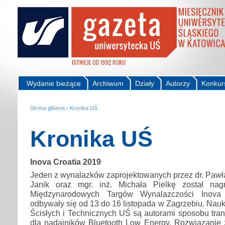
Wydanie bieżące
Archiwum
Działy
Autorzy
Konkur
Strona główna
›
Kronika UŚ
Kronika UŚ
Inova Croatia 2019
Jeden z wynalazków zaprojektowanych przez dr. Pawła
Janik oraz mgr. inż. Michała Pielkę został na
Międzynarodowych Targów Wynalazczości Inova 
odbywały się od 13 do 16 listopada w Zagrzebiu. Na
Ścisłych i Technicznych UŚ są autorami sposobu tran
dla nadajników Bluetooth Low Energy. Rozwiązanie 