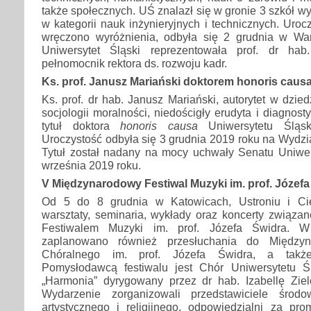
także społecznych. UŚ znalazł się w gronie 3 szkół
w kategorii nauk inżynieryjnych i technicznych. Uroc
wręczono wyróżnienia, odbyła się 2 grudnia w Wa
Uniwersytet Śląski reprezentowała prof. dr hab
pełnomocnik rektora ds. rozwoju kadr.
Ks. prof. Janusz Mariański doktorem honoris caus
Ks. prof. dr hab. Janusz Mariański, autorytet w dziedzi
socjologii moralności, niedościgły erudyta i diagnost
tytuł doktora
honoris causa
Uniwersytetu Śląsk
Uroczystość odbyła się 3 grudnia 2019 roku na Wydz
Tytuł został nadany na mocy uchwały Senatu Uniwer
września 2019 roku.
V Międzynarodowy Festiwal Muzyki im. prof. Józefa
Od 5 do 8 grudnia w Katowicach, Ustroniu i Ci
warsztaty, seminaria, wykłady oraz koncerty związ
Festiwalem Muzyki im. prof. Józefa Świdra. 
zaplanowano również przesłuchania do Między
Chóralnego im. prof. Józefa Świdra, a także
Pomysłodawcą festiwalu jest Chór Uniwersytetu Ś
„Harmonia” dyrygowany przez dr hab. Izabellę Ziel
Wydarzenie zorganizowali przedstawiciele środo
artystycznego i religijnego, odpowiedzialni za pr