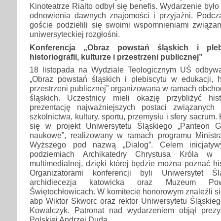
Kinoteatrze Rialto odbył się benefis. Wydarzenie był
odnowienia dawnych znajomości i przyjaźni. Podcz
goście podzielili się swoimi wspomnieniami związan
uniwersyteckiej rozgłośni.
Konferencja „Obraz powstań śląskich i pleb
historiografii, kulturze i przestrzeni publicznej”
18 listopada na Wydziale Teologicznym UŚ odbywał
„Obraz powstań śląskich i plebiscytu w edukacji, his
przestrzeni publicznej” organizowana w ramach obch
śląskich. Uczestnicy mieli okazję przybliżyć hi
prezentację najważniejszych postaci związanych 
szkolnictwa, kultury, sportu, przemysłu i sfery sacrum
się w projekt Uniwersytetu Śląskiego „Panteon G
naukowe”, realizowany w ramach programu Ministr
Wyższego pod nazwą „Dialog”. Celem inicjatyw
podziemiach Archikatedry Chrystusa Króla w 
multimedialnej, dzięki której będzie można poznać hi
Organizatorami konferencji byli Uniwersytet Ś
archidiecezja katowicka oraz Muzeum Po
Świętochłowicach. W komitecie honorowym znaleźli się
abp Wiktor Skworc oraz rektor Uniwersytetu Śląskiego
Kowalczyk. Patronat nad wydarzeniem objął prezy
Polskiej Andrzej Duda.