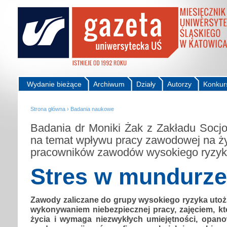
Wydanie bieżące
Archiwum
Działy
Autorzy
Konkur
Strona główna
›
Badania naukowe
Badania dr Moniki Żak z Zakładu Socjo
na temat wpływu pracy zawodowej na życ
pracowników zawodów wysokiego ryzy
Stres w mundurze
Zawody zaliczane do grupy wysokiego ryzyka utoż
wykonywaniem niebezpiecznej pracy, zajęciem, kt
życia i wymaga niezwykłych umiejętności, opan