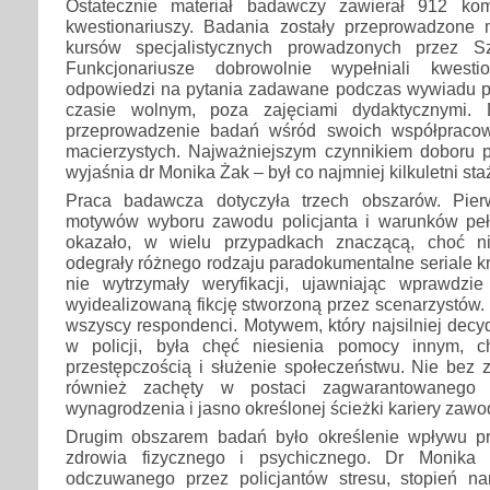
Ostatecznie materiał badawczy zawierał 912 kom
kwestionariuszy. Badania zostały przeprowadzone 
kursów specjalistycznych prowadzonych przez Sz
Funkcjonariusze dobrowolnie wypełniali kwestio
odpowiedzi na pytania zadawane podczas wywiadu 
czasie wolnym, poza zajęciami dydaktycznymi. 
przeprowadzenie badań wśród swoich współpraco
macierzystych. Najważniejszym czynnikiem doboru 
wyjaśnia dr Monika Żak – był co najmniej kilkuletni sta
Praca badawcza dotyczyła trzech obszarów. Pier
motywów wyboru zawodu policjanta i warunków pełn
okazało, w wielu przypadkach znaczącą, choć ni
odegrały różnego rodzaju paradokumentalne seriale kr
nie wytrzymały weryfikacji, ujawniając wprawdzie 
wyidealizowaną fikcję stworzoną przez scenarzystów. 
wszyscy respondenci. Motywem, który najsilniej dec
w policji, była chęć niesienia pomocy innym, ch
przestępczością i służenie społeczeństwu. Nie bez 
również zachęty w postaci zagwarantowanego za
wynagrodzenia i jasno określonej ścieżki kariery zaw
Drugim obszarem badań było określenie wpływu pr
zdrowia fizycznego i psychicznego. Dr Monika 
odczuwanego przez policjantów stresu, stopień n