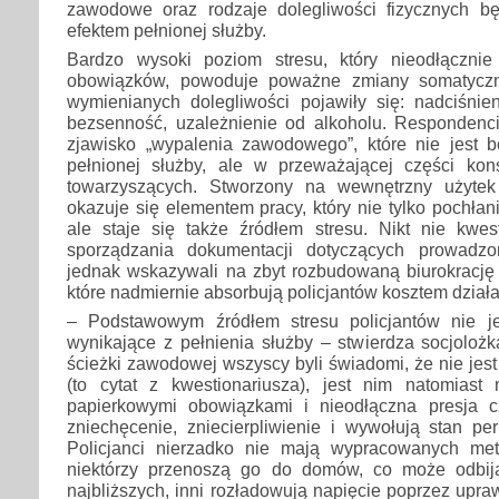
zawodowe oraz rodzaje dolegliwości fizycznych b
efektem pełnionej służby.
Bardzo wysoki poziom stresu, który nieodłącznie
obowiązków, powoduje poważne zmiany somatyczn
wymienianych dolegliwości pojawiły się: nadciśnien
bezsenność, uzależnienie od alkoholu. Respondenc
zjawisko „wypalenia zawodowego”, które nie jest 
pełnionej służby, ale w przeważającej części kon
towarzyszących. Stworzony na wewnętrzny użytek 
okazuje się elementem pracy, który nie tylko pochłan
ale staje się także źródłem stresu. Nikt nie kwes
sporządzania dokumentacji dotyczących prowadz
jednak wskazywali na zbyt rozbudowaną biurokrację i
które nadmiernie absorbują policjantów kosztem działa
– Podstawowym źródłem stresu policjantów nie je
wynikające z pełnienia służby – stwierdza socjoloż
ścieżki zawodowej wszyscy byli świadomi, że nie jest 
(to cytat z kwestionariusza), jest nim natomiast
papierkowymi obowiązkami i nieodłączna presja c
zniechęcenie, zniecierpliwienie i wywołują stan pe
Policjanci nierzadko nie mają wypracowanych met
niektórzy przenoszą go do domów, co może odbij
najbliższych, inni rozładowują napięcie poprzez upra