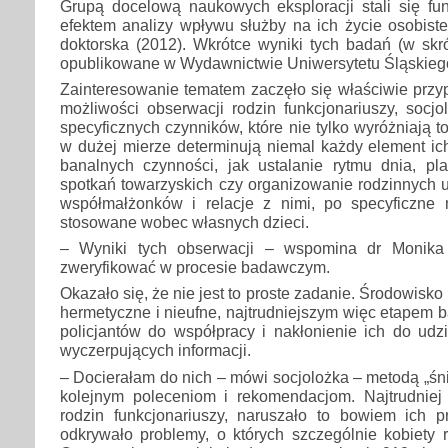
Grupą docelową naukowych eksploracji stali się funk
efektem analizy wpływu służby na ich życie osobiste
doktorska (2012). Wkrótce wyniki tych badań (w skr
opublikowane w Wydawnictwie Uniwersytetu Śląskieg
Zainteresowanie tematem zaczęło się właściwie przy
możliwości obserwacji rodzin funkcjonariuszy, socjo
specyficznych czynników, które nie tylko wyróżniają t
w dużej mierze determinują niemal każdy element ic
banalnych czynności, jak ustalanie rytmu dnia, pla
spotkań towarzyskich czy organizowanie rodzinnych 
współmałżonków i relacje z nimi, po specyficzn
stosowane wobec własnych dzieci.
– Wyniki tych obserwacji – wspomina dr Monika
zweryfikować w procesie badawczym.
Okazało się, że nie jest to proste zadanie. Środowisko 
hermetyczne i nieufne, najtrudniejszym więc etapem 
policjantów do współpracy i nakłonienie ich do udz
wyczerpujących informacji.
– Docierałam do nich – mówi socjolożka – metodą „śnież
kolejnym poleceniom i rekomendacjom. Najtrudniej
rodzin funkcjonariuszy, naruszało to bowiem ich 
odkrywało problemy, o których szczególnie kobiety 