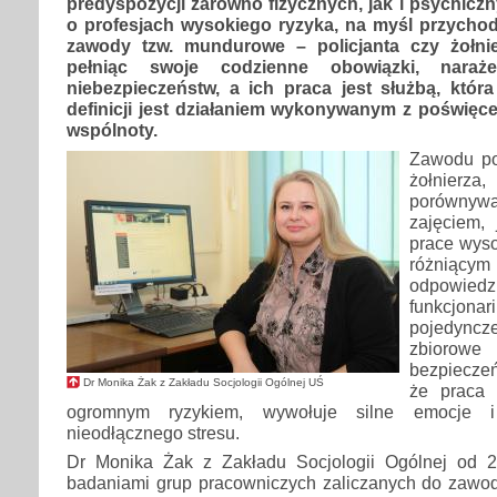
predyspozycji zarówno fizycznych, jak i psychicz
o profesjach wysokiego ryzyka, na myśl przycho
zawody tzw. mundurowe – policjanta czy żołnie
pełniąc swoje codzienne obowiązki, nara
niebezpieczeństw, a ich praca jest służbą, któr
definicji jest działaniem wykonywanym z poświęce
wspólnoty.
Zawodu pol
żołnie
porównyw
zajęciem,
prace wys
różni
odpowiedz
funkcjon
pojedyncz
zbiorow
bezpiecze
Dr Monika Żak z Zakładu Socjologii Ogólnej UŚ
że praca p
ogromnym ryzykiem, wywołuje silne emocje i
nieodłącznego stresu.
Dr Monika Żak z Zakładu Socjologii Ogólnej od 2
badaniami grup pracowniczych zaliczanych do zawo