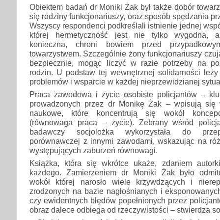
Obiektem badań dr Moniki Żak był także dobór towarz
się rodziny funkcjonariuszy, oraz sposób spędzania p
Wszyscy respondenci podkreślali istnienie jednej wspól
której hermetyczność jest nie tylko wygodna, 
konieczna, chroni bowiem przed przypadkowy
towarzystwem. Szczególnie żony funkcjonariuszy czuj
bezpiecznie, mogąc liczyć w razie potrzeby na p
rodzin. U podstaw tej wewnętrznej solidarności leż
problemów i wsparcie w każdej nieprzewidzianej sytuac
Praca zawodowa i życie osobiste policjantów – k
prowadzonych przez dr Monikę Żak – wpisują się 
naukowe, które koncentrują się wokół konce
(równowaga praca – życie). Zebrany wśród policj
badawczy socjolożka wykorzystała do przep
porównawczej z innymi zawodami, wskazując na różn
występujących zaburzeń równowagi.
Książka, która się wkrótce ukaże, zdaniem autor
każdego. Zamierzeniem dr Moniki Żak było odmito
wokół której narosło wiele krzywdzących i nierep
zrodzonych na bazie nagłośnianych i eksponowanyc
czy ewidentnych błędów popełnionych przez policjant
obraz dalece odbiega od rzeczywistości – stwierdza so