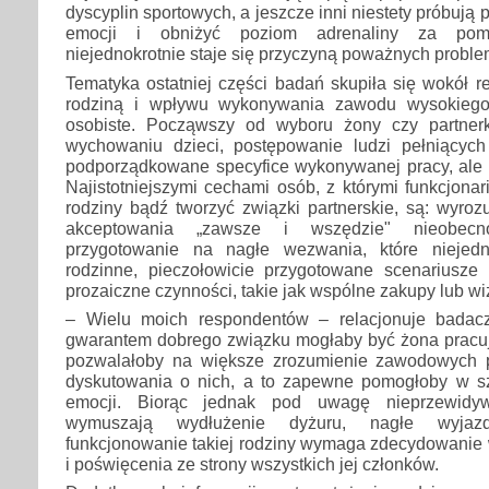
dyscyplin sportowych, a jeszcze inni niestety próbują
emocji i obniżyć poziom adrenaliny za pomo
niejednokrotnie staje się przyczyną poważnych probl
Tematyka ostatniej części badań skupiła się wokół re
rodziną i wpływu wykonywania zawodu wysokiego
osobiste. Począwszy od wyboru żony czy partner
wychowaniu dzieci, postępowanie ludzi pełniących 
podporządkowane specyfice wykonywanej pracy, ale t
Najistotniejszymi cechami osób, z którymi funkcjona
rodziny bądź tworzyć związki partnerskie, są: wyro
akceptowania „zawsze i wszędzie" nieobecno
przygotowanie na nagłe wezwania, które niejedn
rodzinne, pieczołowicie przygotowane scenariusz
prozaiczne czynności, takie jak wspólne zakupy lub wi
– Wielu moich respondentów – relacjonuje badacz
gwarantem dobrego związku mogłaby być żona pracują
pozwalałoby na większe zrozumienie zawodowych 
dyskutowania o nich, a to zapewne pomogłoby w s
emocji. Biorąc jednak pod uwagę nieprzewidywa
wymuszają wydłużenie dyżuru, nagłe wyjazd
funkcjonowanie takiej rodziny wymaga zdecydowanie
i poświęcenia ze strony wszystkich jej członków.