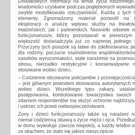
Dodatkowych informacji na temat życia rodzinnego
wiadomości uzyskane podczas pogłębionych wywiadów
zwykle modyfikowała rzeczywistość. Każda z tych
elementy. Zgromadzony materiał pozwolił na r
eksploracji o analizę wpływu służby na trwało
małżeńskich, jak i partnerskich. Niewielki odsetek 
funkcjonariusze, którzy pozostawali w pierwszym
większość doświadczyła już co najmniej jednego
Przyczyny tych porażek są łatwe do zdefiniowania: 
dla rodziny, poczucie osamotnienia współmałżonków
zasobów wyrozumiałości, stałe narażenie na przenos
stresu, nierzadko restrykcyjne i konserwatywn
stosowane wobec dzieci.
– Codzienne obcowanie policjantów z przestępczością
– jest głównym powodem stosowania autorytarnych
wobec dzieci. Wszelkiego typu zakazy, ustala
postępowania, kontrolowanie towarzystwa swoich 
zdaniem respondentów ma służyć ochronie najbliższy
i ustrzec ich przed niebezpieczeństwami.
Żony i dzieci funkcjonariuszy także są narażeni
niemal codzienną obawą o życie męża i ojca. Przedłu
w domu wywołuje zawsze niepokój, a każdy telefon o
ze strachem, że stało się jakieś nieszczęście.