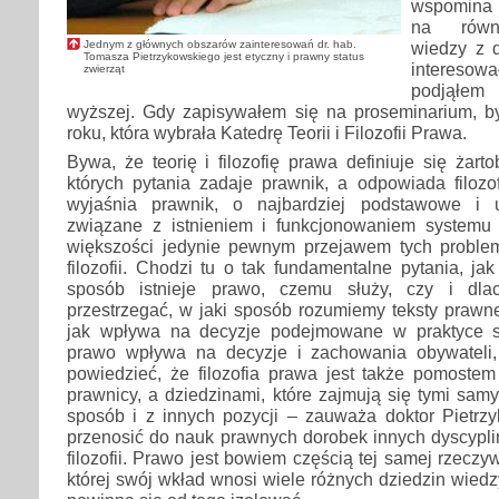
wspomina 
na równo
Jednym z głównych obszarów zainteresowań dr. hab.
wiedzy z d
Tomasza Pietrzykowskiego jest etyczny i prawny status
interesowa
zwierząt
podjąłe
wyższej. Gdy zapisywałem się na proseminarium, 
roku, która wybrała Katedrę Teorii i Filozofii Prawa.
Bywa, że teorię i filozofię prawa definiuje się żart
których pytania zadaje prawnik, a odpowiada filozo
wyjaśnia prawnik, o najbardziej podstawowe i 
związane z istnieniem i funkcjonowaniem system
większości jedynie pewnym przejawem tych proble
filozofii. Chodzi tu o tak fundamentalne pytania, jak
sposób istnieje prawo, czemu służy, czy i dla
przestrzegać, w jaki sposób rozumiemy teksty prawne
jak wpływa na decyzje podejmowane w praktyce s
prawo wpływa na decyzje i zachowania obywateli
powiedzieć, że filozofia prawa jest także pomostem
prawnicy, a dziedzinami, które zajmują się tymi sa
sposób i z innych pozycji – zauważa doktor Pietrzy
przenosić do nauk prawnych dorobek innych dyscypli
filozofii. Prawo jest bowiem częścią tej samej rzeczy
której swój wkład wnosi wiele różnych dziedzin wiedz