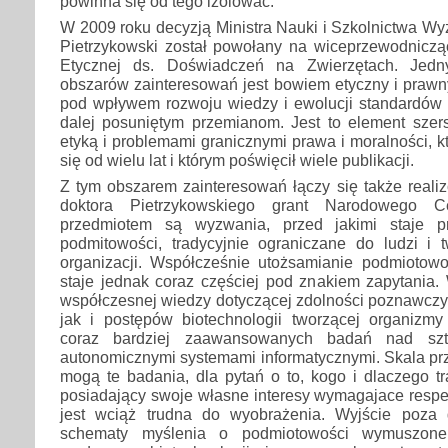
powinna się od tego izolować.
W 2009 roku decyzją Ministra Nauki i Szkolnictwa W
Pietrzykowski został powołany na wiceprzewodniczą
Etycznej ds. Doświadczeń na Zwierzętach. Jed
obszarów zainteresowań jest bowiem etyczny i prawny 
pod wpływem rozwoju wiedzy i ewolucji standardów 
dalej posuniętym przemianom. Jest to element szer
etyką i problemami granicznymi prawa i moralności, k
się od wielu lat i którym poświęcił wiele publikacji.
Z tym obszarem zainteresowań łączy się także reali
doktora Pietrzykowskiego grant Narodowego C
przedmiotem są wyzwania, przed jakimi staje p
podmitowości, tradycyjnie ograniczane do ludzi i 
organizacji. Współcześnie utożsamianie podmiotowo
staje jednak coraz częściej pod znakiem zapytania.
współczesnej wiedzy dotyczącej zdolności poznawczyc
jak i postępów biotechnologii tworzącej organizmy
coraz bardziej zaawansowanych badań nad szt
autonomicznymi systemami informatycznymi. Skala prz
mogą te badania, dla pytań o to, kogo i dlaczego t
posiadający swoje własne interesy wymagajace respe
jest wciąż trudna do wyobrażenia. Wyjście poza 
schematy myślenia o podmiotowości wymuszon