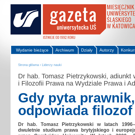
Wydanie bieżące
Archiwum
Działy
Autorzy
Konkur
Strona główna
›
Liderzy nauki
Dr hab. Tomasz Pietrzykowski, adiunkt 
i Filozofii Prawa na Wydziale Prawa i Ad
Gdy pyta prawnik,
odpowiada filozof
Dr hab. Tomasz Pietrzykowski w latach 1996–
dwuletnie studium prawa brytyjskiego i europe