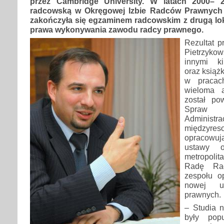
przez Cambridge University. W latach 2000– 2
radcowską w Okręgowej Izbie Radców Prawnych 
zakończyła się egzaminem radcowskim z drugą lo
prawa wykonywania zawodu radcy prawnego.
Rezultat p
Pietrzyk
innymi ki
oraz książk
w pracach
wieloma a
został po
Spraw 
Admini
międzyre
opracow
ustawy o
metropolit
Radę Ra
zespołu o
nowej u
prawnych.
– Studia n
były pop