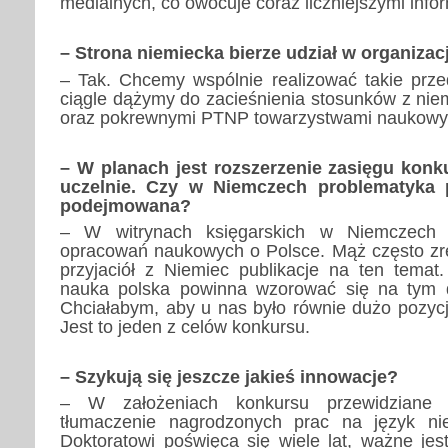
medialnych, co owocuje coraz liczniejszymi info
– Strona niemiecka bierze udział w organizac
– Tak. Chcemy wspólnie realizować takie przed
ciągle dążymy do zacieśnienia stosunków z niem
oraz pokrewnymi PTNP towarzystwami naukowy
– W planach jest rozszerzenie zasięgu konk
uczelnie. Czy w Niemczech problematyka p
podejmowana?
– W witrynach księgarskich w Niemczech z
opracowań naukowych o Polsce. Mąż często zr
przyjaciół z Niemiec publikacje na ten temat
nauka polska powinna wzorować się na tym d
Chciałabym, aby u nas było równie dużo pozyc
Jest to jeden z celów konkursu.
– Szykują się jeszcze jakieś innowacje?
– W założeniach konkursu przewidziane 
tłumaczenie nagrodzonych prac na język niem
Doktoratowi poświęca się wiele lat, ważne jes