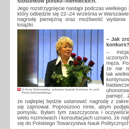
stosunków polsko–
niemieckich.
Jego rozstrzygnięcie nastąpi podczas wielkiego 
który odbędzie się 22–24 września w Warszawie
nagrodę pieniężną oraz możliwość wydania 
książki.
– Jak zr
konkurs
– Inicj
uczonych 
męża. Po 
że nie m
tak wielk
kontyn
badawcz
uhonorow
Dr Anna Dobrowolska, sekretarz kapituły Konkursu im. prof.
Piotra Dobrowolskiego
pamięć. Z
że najlepiej będzie ustanowić nagrodę z zakre
się zajmował. Poproszono mnie, abym podjęła 
pomysłu. Byłam tym zaszczycona i oczywiście
wielu rozmowach i konsultacjach uznano, że najl
się do Polskiego Towarzystwa Nauk Politycznych