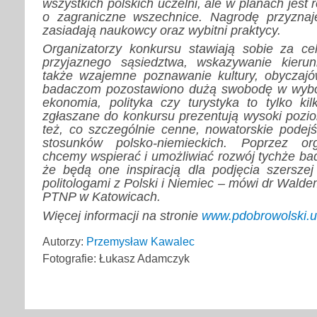
wszystkich polskich uczelni, ale w planach jest
o zagraniczne wszechnice. Nagrodę przyznaje
zasiadają naukowcy oraz wybitni praktycy.
Organizatorzy konkursu stawiają sobie za cel
przyjaznego sąsiedztwa, wskazywanie kieru
także wzajemne poznawanie kultury, obyczajów
badaczom pozostawiono dużą swobodę w wybo
ekonomia, polityka czy turystyka to tylko ki
zgłaszane do konkursu prezentują wysoki pozio
też, co szczególnie cenne, nowatorskie podejś
stosunków polsko-niemieckich. Poprzez or
chcemy wspierać i umożliwiać rozwój tychże ba
że będą one inspiracją dla podjęcia szersze
politologami z Polski i Niemiec – mówi dr Walde
PTNP w Katowicach.
Więcej informacji na stronie
www.pdobrowolski.u
Autorzy:
Przemysław Kawalec
Fotografie: Łukasz Adamczyk