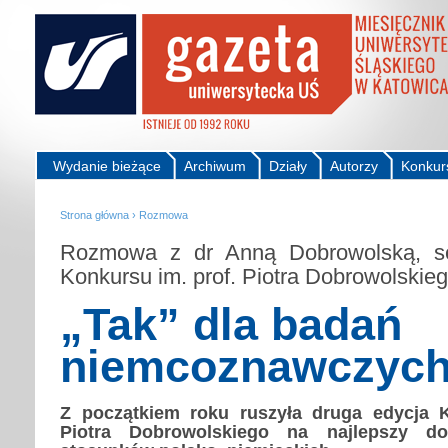
Wydanie bieżące
Archiwum
Działy
Autorzy
Konkur
Strona główna
›
Rozmowa
Rozmowa z dr Anną Dobrowolską, sek
Konkursu im. prof. Piotra Dobrowolskie
„Tak” dla badań
niemcoznawczyc
Z początkiem roku ruszyła druga edycja K
Piotra
Dobrowolskiego na najlepszy do