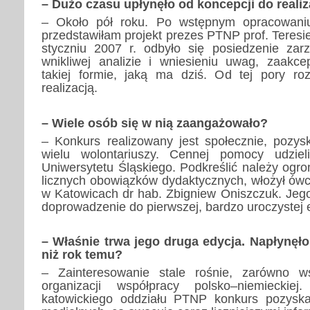
– Dużo czasu upłynęło od koncepcji do realiz
– Około pół roku. Po wstępnym opracowani
przedstawiłam projekt prezes PTNP prof. Teresi
styczniu 2007 r. odbyło się posiedzenie zar
wnikliwej analizie i wniesieniu uwag, zaakc
takiej formie, jaką ma dziś. Od tej pory ro
realizacją.
– Wiele osób się w nią zaangażowało?
– Konkurs realizowany jest społecznie, pozy
wielu wolontariuszy. Cennej pomocy udziel
Uniwersytetu Śląskiego. Podkreślić należy ogr
licznych obowiązków dydaktycznych, włożył ó
w Katowicach dr hab. Zbigniew Oniszczuk. Jego
doprowadzenie do pierwszej, bardzo uroczystej 
– Właśnie trwa jego druga edycja. Napłynęło
niż rok temu?
– Zainteresowanie stale rośnie, zarówno wś
organizacji współpracy polsko–niemieckiej
katowickiego oddziału PTNP konkurs pozysk