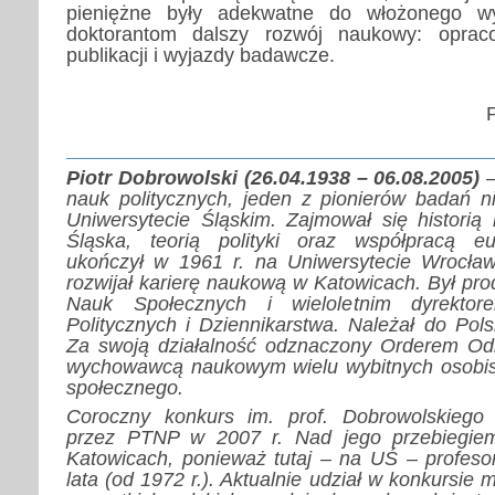
pieniężne były adekwatne do włożonego wy
doktorantom dalszy rozwój naukowy: oprac
publikacji i wyjazdy badawcze.
Piotr Dobrowolski (26.04.1938 – 06.08.2005)
–
nauk politycznych, jeden z pionierów badań 
Uniwersytecie Śląskim. Zajmował się histori
Śląska, teorią polityki oraz współpracą eu
ukończył w 1961 r. na Uniwersytecie Wrocław
rozwijał karierę naukową w Katowicach. Był pr
Nauk Społecznych i wieloletnim dyrektor
Politycznych i Dziennikarstwa. Należał do Pol
Za swoją działalność odznaczony Orderem Odr
wychowawcą naukowym wielu wybitnych osobist
społecznego.
Coroczny konkurs im. prof. Dobrowolskiego 
przez PTNP w 2007 r. Nad jego przebiegie
Katowicach, ponieważ tutaj – na UŚ – profeso
lata (od 1972 r.). Aktualnie udział w konkursie