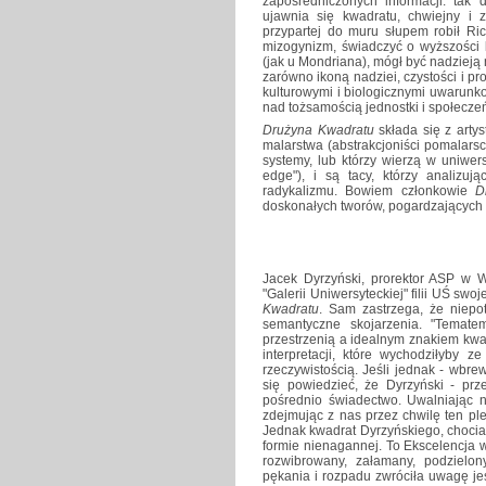
zapośredniczonych informacji: tak
ujawnia się kwadratu, chwiejny i 
przypartej do muru słupem robił Ri
mizogynizm, świadczyć o wyższości 
(jak u Mondriana), mógł być nadzieją 
zarówno ikoną nadziei, czystości i pro
kulturowymi i biologicznymi uwarunk
nad tożsamością jednostki i społecze
Drużyna Kwadratu
składa się z artys
malarstwa (abstrakcjoniści pomalarscy
systemy, lub którzy wierzą w uniwer
edge"), i są tacy, którzy analizuj
radykalizmu. Bowiem członkowie
D
doskonałych tworów, pogardzających 
Jacek Dyrzyński, prorektor ASP w W
"Galerii Uniwersyteckiej" filii UŚ swoj
Kwadratu
. Sam zastrzega, że niepot
semantyczne skojarzenia. "Temate
przestrzenią a idealnym znakiem kwa
interpretacji, które wychodziłyby z
rzeczywistością. Jeśli jednak - wbre
się powiedzieć, że Dyrzyński - prz
pośrednio świadectwo. Uwalniając 
zdejmując z nas przez chwilę ten pl
Jednak kwadrat Dyrzyńskiego, chociaż
formie nienagannej. To Ekscelencja w
rozwibrowany, załamany, podzielon
pękania i rozpadu zwróciła uwagę j