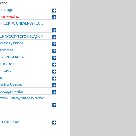
owane
litomagia
ncja Kwadrat
ONIECKI W UNIWERSYTECIE
UNIWERSYTETEM ŚLĄSKIM
rii Wszystkiego...
aszyngton
OŚĆ ŻEGLARZA
ie na UŚ-u
RZUCHA
ze
ach w Ustroniu
początek wieku
ski - "najwybitniejszy filozof
- Lipiec 2002