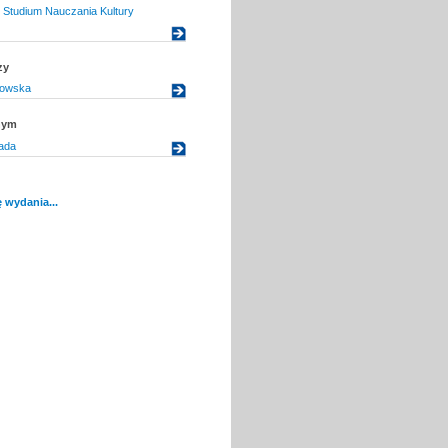
Studium Nauczania Kultury
zy
sowska
nym
ada
 wydania...