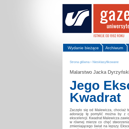
Wydanie bieżące
Archiwum
Strona główna
›
Niesklasyfikowane
Malarstwo Jacka Dyrzyńsk
Jego Eks
Kwadrat
Zaczęło się od Malewicza, chociaż to 
adorację tę pomylić można by z c
ekscelencji. Kwadrat Malewicza zawie
w równej mierze co chęć stworzeni
zmieniającego świat na lepszy. Eksce