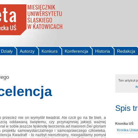
Działy
Autorzy
Konkurs
Konferencja
Historia
Redakcja
iego
Ten artykuł 
celencja
n
Spis t
przecież nie on wymyślił kwadrat. Ale czcił go na tle bieli, a
zcią oddawaną świętemu, czy przynajmniej jakiejś ważnej
Kronika UŚ
rał w sobie jeszcze tęsknotę tworzenia
ad maiorem Dei gloriam
Kronika Uniwe
a projektu samowystarczalnego i samosprawczego człowieka,
lencja Kwadrat! - to nazbyt nieroztropny, nieegalitarny pomysł