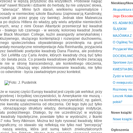
przecież w lepszą przyszłość dla wszystkich. Próbował nagiąć
Niesklasyfik
ał" nawet filiżanki i dzbanki do herbaty, by nie usłyszeć słowa,
"alienacja". Mimo tych starań, wielkiemu suprematyście i
Akupunktura i 
ć posady w niemieckiej szkole Bauhasu (zajmował ją Kandinsky,
Jego Ekscele
eszedł jak przez grypę czy świnkę). Jednak idee Malewicza
 po dojściu Hitlera do władzy, gdy wielu artystów niemieckich
KS. ADAM B
ych, wraz z nimi Ocean Atlantycki przemierzył też kwadrat
ŚLĄSKIM
 - białego lub czarnego - w wesoły, kolorowy kwadrat Josefa
 w Black Mountain College, kuźni awangardy amerykańskiej i
MAJÓWKA Z 
kluzywnego, służącego kontemplacji i rozwojowi duchowemu,
O Ogólnej Teo
cznego społeczeństwa obywatelskiego przeniknęła na grunt
stały monastyczne reinetrpretacje Ada Reinhardta, przyjaciela
Przyjaciel W
ez świetlówki poetyckie kwadraty Dana Flavina, ale podobny
e Sol LeWitta czy Carla Andre, których kwadraty chcą być tylko
DOCIEKLIW
ąc do świata poza. Co prawda kwadratowe płytki Andre zwracają
Sportowe życ
e nie w stronę transcendencji, ale konkretnego otoczenia,
ę znajdują. Ukazują więc zdeterminowanie kwadratu, nie tylko
KWESTIA B
 co odwrotnie - bycia zawładniętym przez kontekst.
Żydzi w lustr
O mniejszości
Rozmowy na 
i, że w naszej części Europy kwadrat jest często jak wehikuł, przy
rzebnej i brzydkiej rzeczywistości, to Amerykanie nie muszą -
Leszek Kołakow
 Andre zwracając uwagę na konkretną rzeczywistość, np. galerii,
polski"
nie kwestię uzależnienia od otoczenia. Od tego było już tylko
obnażającego struktury władzy, demaskującego instytucje,
atu podejrzliwego. Dlatego, by nie uczestniczyć w wyścigu
Nowe książki
 kwadraty hipotetyczne, powstałe tylko w wyobraźni, z tkanki
Nowe książki 
67 roku Terry Atkinson. Można też było rysować kwadraty, które
ograficzny, co stawało się refleksją nie tylko nad "percepcją"
że naszą wiedzą, która jest sumą takich zniekształconych
Ogłoszenia