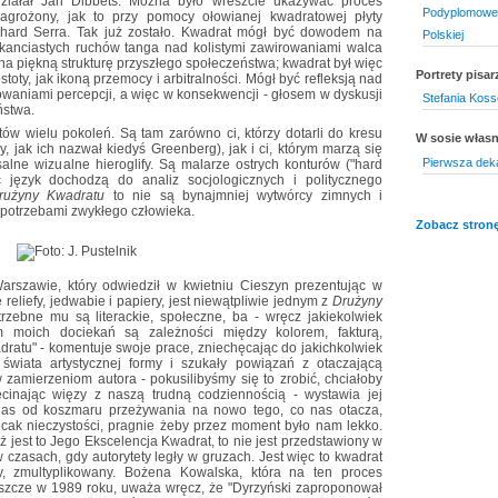
 działał Jan Dibbets. Można było wreszcie ukazywać proces
Podyplomowe 
zagrożony, jak to przy pomocy ołowianej kwadratowej płyty
chard Serra. Tak już zostało. Kwadrat mógł być dowodem na
Polskiej
kanciastych ruchów tanga nad kolistymi zawirowaniami walca
na piękną strukturę przyszłego społeczeństwa; kwadrat był więc
Portrety pisar
stoty, jak ikoną przemocy i arbitralności. Mógł być refleksją nad
owaniami percepcji, a więc w konsekwencji - głosem w dyskusji
Stefania Kos
ństwa.
tów wielu pokoleń. Są tam zarówno ci, którzy dotarli do kresu
W sosie włas
, jak ich nazwał kiedyś Greenberg), jak i ci, którym marzą się
Pierwsza dek
salne wizualne hieroglify. Są malarze ostrych konturów ("hard
ąc język dochodzą do analiz socjologicznych i politycznego
rużyny Kwadratu
to nie są bynajmniej wytwórcy zimnych i
potrzebami zwykłego człowieka.
Zobacz stronę
arszawie, który odwiedził w kwietniu Cieszyn prezentując w
e reliefy, jedwabie i papiery, jest niewątpliwie jednym z
Drużyny
rzebne mu są literackie, społeczne, ba - wręcz jakiekolwiek
m moich dociekań są zależności między kolorem, fakturą,
dratu" - komentuje swoje prace, zniechęcając do jakichkolwiek
e świata artystycznej formy i szukały powiązań z otaczającą
w zamierzeniom autora - pokusilibyśmy się to zrobić, chciałoby
ecinając więzy z naszą trudną codziennością - wystawia jej
nas od koszmaru przeżywania na nowo tego, co nas otacza,
ecak nieczystości, pragnie żeby przez moment było nam lekko.
 jest to Jego Ekscelencja Kwadrat, to nie jest przedstawiony w
 czasach, gdy autorytety legły w gruzach. Jest więc to kwadrat
y, zmultyplikowany. Bożena Kowalska, która na ten proces
eszcze w 1989 roku, uważa wręcz, że "Dyrzyński zaproponował