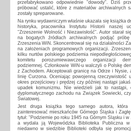
przefabrykowano odpowiednie "dowody". Dziś prz
próbować ustalić, które z materiałów archiwalnych s
zostały spreparowane.
Na rynku wydawniczym właśnie ukazała się książka d
historyka, pracownika Instytutu Historii naszej u
"Zrzeszenie Wolność i Niezawisłość". Autor starał si
na bogatych źródłach archiwalnych podjąć próbę
Zrzeszenia WiN. Skoncentrował się na działalności 
na założeniach programowych organizacji. Zrzesze
kilku nurtów polskiego podziemia niepodległościowe
komitetu porozumiewawczego organizacji demo
podziemnej. Członkowie WiN-u walczyli o Polskę de
z Zachodem. Akceptowali granicę na Odrze i Nysie, a
linię Curzona. Oceniając powojenną rzeczywistość uw
okres przejściowy i prędzej czy później nastąpi jaka
upadek komunizmu. Nie wiedzieli jak to nastąpi,
dyplomatycznego zachodu na Związek Sowiecki, czy 
Światowej.
Jest druga książka tego samego autora, która 
zainteresować mieszkańców Górnego Śląska i Zagłę
tytuł: "Podziemie po roku 1945 na Górnym Sląsku i 
a wydała ją Wojewódzka Biblioteka Publiczna w
niedawno w siedzibie Biblioteki odbyła się promocj