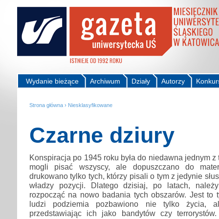
Wydanie bieżące
Archiwum
Działy
Autorzy
Konkur
Strona główna
›
Niesklasyfikowane
Czarne dziury
Konspiracja po 1945 roku była do niedawna jednym z 
mogli pisać wszyscy, ale dopuszczano do mater
drukowano tylko tych, którzy pisali o tym z jedynie sł
władzy pozycji. Dlatego dzisiaj, po latach, nal
rozpocząć na nowo badania tych obszarów. Jest to t
ludzi podziemia pozbawiono nie tylko życia, a
przedstawiając ich jako bandytów czy terrorystó