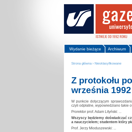
Wydanie bieżące
Archiwum
Strona główna
›
Niesklasyfikowane
Z protokołu p
września 1992
W punkcie dotyczącym sprawozdania 
czyli odpłatne, wypowiedziano takie o
Prorektor prof. Adam Lityński: ...
Wszyscy będziemy doświadczać cz
a nauczycielem; studentem który pła
Prof. Jerzy Mioduszewski: ...