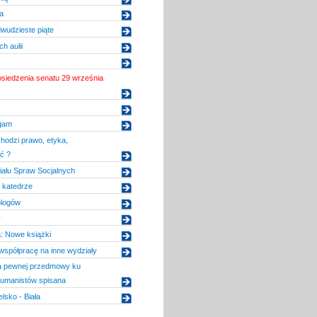
a
udzieste piąte
h aulii
osiedzenia senatu 29 września
gam
hodzi prawo, etyka,
ć ?
iału Spraw Socjalnych
 katedrze
ologów
y
: Nowe książki
spółpracę na inne wydziały
ia pewnej przedmowy ku
humanistów spisana
elsko - Biała