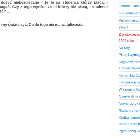
 dosyć niebezpieczne - że to są studenci, którzy płacą, i
Honoris Caus
agać. Czy z tego wynika, że ci którzy nie płacą, - studenci
ć? ...
Gaudeamus dw
Patroni naszyc
my świadczyć. Co do tego nie ma wątpliwości.
Zmarli
Z protokołu p
1992 roku
Na raty
Płacę i wyma
Kogo dziś obc
sprawiedliwoś
Komunikat Dz
Inauguracja w
W kawiarni fil
Czarne dziur
Nowa rubryka
Rozszerzmy w
Krótka histor
przestrodze 
Irgun Jozej Bi