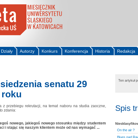
Działy
Autorzy
Konkurs
Konferencja
Historia
Redakcja
Ten artykuł 
osiedzenia senatu 29
 roku
Spis t
z przebiegu rekrutacji, na temat naboru na studia zaoczne,
to zdania:
egoś nowego, jakiegoś nowego stosunku między studentem
Niesklasyfik
ci i stając się naszym klientem może od nas wymagać ...
On the air ?
Blues nad Ra