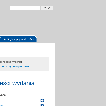
Polityka prywatności
pochodzi z wydania:
nr 2 (2) Listopad 1992
reści wydania
owane
wą