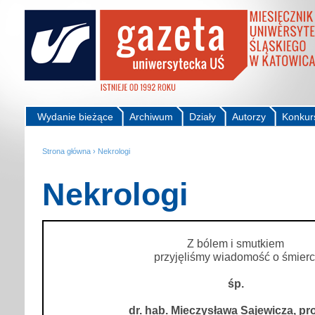
Wydanie bieżące
Archiwum
Działy
Autorzy
Konkur
Strona główna
›
Nekrologi
Nekrologi
Z bólem i smutkiem
przyjęliśmy wiadomość o śmierc
śp.
dr. hab. Mieczysława Sajewicza, pr