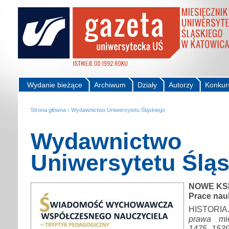
Wydanie bieżące
Archiwum
Działy
Autorzy
Konkur
Strona główna
›
Wydawnictwo Uniwersytetu Śląskiego
Wydawnictwo
Uniwersytetu Ślą
NOWE KS
Prace na
HISTORI
prawa mi
1475–153