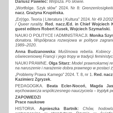
Dariusz Pawelec:
Wirpsza. Po słowie.
„Wortfolge. Szyk słów” 2024. Nr 8:
Grenzenlosigkeit
nacz. Grażyna Krupińska.
„Er(r)go. Teoria | Literatura | Kultura” 2024.
Nr 49 2/20
/ Queer rurality.
Red. nacz./Ed. in Chief Wojciech K
guest editors Robert Kusek, Wojciech Szymański.
NAUKI O POLITYCE I ADMINISTRACJI.
Monika Szyn
donatora. Współpraca rozwojowa w polityce zagrani
1989–2020.
Anna Budzanowska
:
Muślinowa rebelia. Kobiecy l
oświeceniowej Francji i jego tropy w tradycji feministyc
NAUKI PRAWNE.
Olga Sitarz:
Model prawnokarnej rea
na naruszenie i narażenie dobra prawnego w postaci ż
„Problemy Prawa Karnego” 2024. T. 8, nr 1.
Red. nacz
Kazimierz Zgryzek.
PEDAGOGIKA.
Beata Ecler-Nocoń, Magda Jas
wychowawcza współczesnego nauczyciela – tryptyk p
ZAPOWIEDZI
Prace naukowe
HISTORIA.
Agnieszka Bartnik:
Chów, hodowla