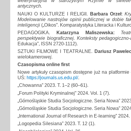
weterynaryjna w starożytnym Rzymie w świetl
antycznych.
NAUKI O KULTURZE I RELIGII.
Barbara Orzeł
:
Kr
Modelowanie nastrojów opinii publicznej w dobie fa
inteligencji
(„Oikos”. Komparatystyka Literacka i Kultu
PEDAGOGIKA.
Katarzyna Maliszewska:
Tea
perspektywie biograficznej. Konteksty pedagogiczno
Edukacja”, ISSN 2720-1112).
SZTUKI FILMOWE I TEATRALNE.
Dariusz Pawelec
wielokamerowej.
Czasopisma online first
Nowe artykuły czasopism dostępne już na platformi
UŚ:
https://journals.us.edu.pl/
.
„Chowanna” 2023. T. 1–2 (60–61).
„Forum Polityki Kryminalnej” 2024. Vol. 1 (7).
„Górnośląskie Studia Socjologiczne. Seria Nowa” 2023.
„Górnośląskie Studia Socjologiczne. Seria Nowa” 2024.
„International Journal of Research in E-learning” 2024. 
„Logopedia Silesiana” 2023. T. 12 (1).