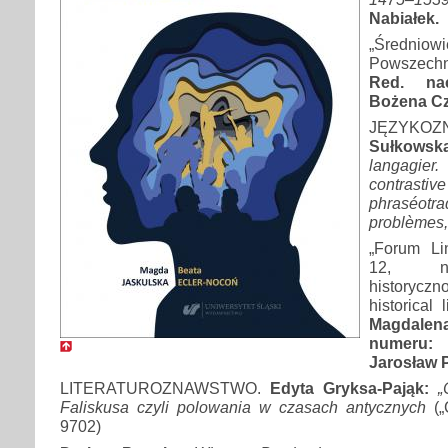
Nabiałek.
„Średni
Powszechn
Red. na
Bożena Cz
JĘZYKOZ
Sułkowsk
langagier
contr
phraséot
problèmes,
„Forum Li
12, n
historyczn
historical 
Magdale
numeru: 
Jarosław 
LITERATUROZNAWSTWO.
Edyta Gryksa-Pająk:
„
Faliskusa czyli polowania w czasach antycznych
(„
9702)