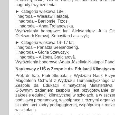
nagrody i wyróżnienia:
► Kategoria wiekowa 18+:
I nagroda – Wiesław Haładaj,
II nagroda – Bartłomiej Trzos,
III nagroda – Anna Trojanowska.
Wyróżnienia honorowe: Iurii Aleksandrov, Julia C
Oleksandr Korovaj, Sebastian Laszczyk;
► Kategoria wiekowa 14–17 lat:
I nagroda – Panatda Seejandaeng,
II nagroda – Gloria Szewczyk,
III nagroda – Alžbeta Grajciarová.
Wyróżnienia honorowe: Agata Józefiak; Nattapol Pan
Naukowcy z UŚ w Zespole ds. Edukacji Klimatycz
Prof. dr hab. Piotr Skubała z Wydziału Nauk Przy
Magdalena Ochwat z Wydziału Humanistycznego UŚ
Zespołu ds. Edukacji Klimatycznej Ministerstwa
Głównym zadaniem zespołu jest przygotowanie pr
zakresie edukacji klimatycznej w szkołach, a w szcze
podstawą programową, współpracą z różnymi organiz
szkoleniami kadry pedagogicznej, współpracą z rodzic
w szkołach.