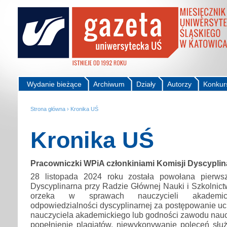
Wydanie bieżące
Archiwum
Działy
Autorzy
Konkur
Strona główna
›
Kronika UŚ
Kronika UŚ
Pracowniczki WPiA członkiniami Komisji Dyscypli
28 listopada 2024 roku została powołana pierwsz
Dyscyplinarna przy Radzie Głównej Nauki i Szkolnic
orzeka w sprawach nauczycieli akademick
odpowiedzialności dyscyplinarnej za postępowanie u
nauczyciela akademickiego lub godności zawodu nauczy
popełnienie plagiatów, niewykonywanie poleceń słu