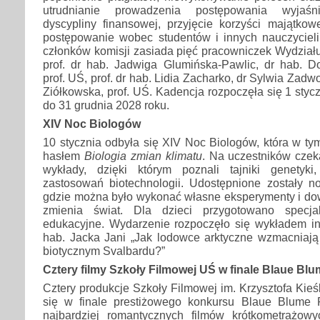
utrudnianie prowadzenia postępowania wyjaśni
dyscypliny finansowej, przyjęcie korzyści majątkow
postępowanie wobec studentów i innych nauczyciel
członków komisji zasiada pięć pracowniczek Wydziału 
prof. dr hab. Jadwiga Glumińska-Pawlic, dr hab. D
prof. UŚ, prof. dr hab. Lidia Zacharko, dr Sylwia Zadw
Ziółkowska, prof. UŚ. Kadencja rozpoczęła się 1 styc
do 31 grudnia 2028 roku.
XIV Noc Biologów
10 stycznia odbyła się XIV Noc Biologów, która w ty
hasłem
Biologia zmian klimatu
. Na uczestników czeka
wykłady, dzięki którym poznali tajniki genetyki
zastosowań biotechnologii. Udostępnione zostały no
gdzie można było wykonać własne eksperymenty i dow
zmienia świat. Dla dzieci przygotowano specj
edukacyjne. Wydarzenie rozpoczęło się wykładem ina
hab. Jacka Jani „Jak lodowce arktyczne wzmacniaj
biotycznym Svalbardu?”
Cztery filmy Szkoły Filmowej UŚ w finale Blaue Bl
Cztery produkcje Szkoły Filmowej im. Krzysztofa Kie
się w finale prestiżowego konkursu Blaue Blume 
najbardziej romantycznych filmów krótkometrażow