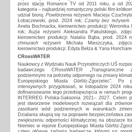
przez stację Romance TV od 2011 roku, a od 202
kategoria – najbardziej romantyczny polski film krótk
udział biorą:
Powtórzenia
reżyserii Macieja Czuchryta
Łobaczewski, prod. 2024 rok;
Czarny bez
reżyserii 
Aneta Bochnacka, kierownictwo produkcji: Weronika 
rok;
Iluzja
reżyserii Aleksandra Pakulskiego, zdję
kierownictwo produkcji: Natalia Bąba, prod. 2024 
chmurach
reżyserii Michała Mieszczyka, zdjęcia
kierownictwo produkcji: Edyta Bełza & Yana Honcharen
CRossWATER
Naukowcy z Wydziału Nauk Przyrodniczych UŚ rozpoczę
badawczego CRossWATER „Transgraniczne z
podziemnymi na potrzeby odpornego na zmiany klimat
Europejskiego Miasta Görlitz-Zgorzelec”. Po 
intensywnych przygotowań, w listopadzie 2024 ro
dofinansowanie tego przedsięwzięcia w ramach progr
INTERREG Polska-Saksonia 2021– 2027. Celem 
jest stworzenie modelowych rozwiązań dla zrówno
zasobami wód podziemnych w warunkach zmienia
Działania skupią się na poprawie bezpieczeństwa za
zwiększeniu odporności klimatycznej na obszarze tr
Niemiec w rejonie Europejskiego Miasta Görlitz-Zgorz
cztery główne zadania badawcze, którymi są: monit