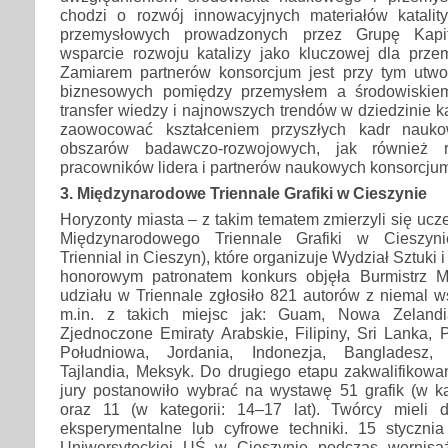
chodzi o rozwój innowacyjnych materiałów katali
przemysłowych prowadzonych przez Grupę Kap
wsparcie rozwoju katalizy jako kluczowej dla przem
Zamiarem partnerów konsorcjum jest przy tym utworz
biznesowych pomiędzy przemysłem a środowiskie
transfer wiedzy i najnowszych trendów w dziedzinie k
zaowocować kształceniem przyszłych kadr nauk
obszarów badawczo-rozwojowych, jak również r
pracowników lidera i partnerów naukowych konsorcju
3. Międzynarodowe Triennale Grafiki w Cieszynie
Horyzonty miasta – z takim tematem zmierzyli się uczes
Międzynarodowego Triennale Grafiki w Cieszynie 
Triennial in Cieszyn), które organizuje Wydział Sztuki 
honorowym patronatem konkurs objęła Burmistrz M
udziału w Triennale zgłosiło 821 autorów z niemal w
m.in. z takich miejsc jak: Guam, Nowa Zelandi
Zjednoczone Emiraty Arabskie, Filipiny, Sri Lanka, 
Południowa, Jordania, Indonezja, Bangladesz, 
Tajlandia, Meksyk. Do drugiego etapu zakwalifikowa
jury postanowiło wybrać na wystawę 51 grafik (w ka
oraz 11 (w kategorii: 14–17 lat). Twórcy mieli 
eksperymentalne lub cyfrowe techniki. 15 styczni
Uniwersyteckiej UŚ w Cieszynie podczas wernis