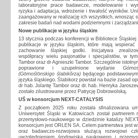
laboratoryjne prace badawcze, modelowanie i w
ryzyka i adaptacja, wdrożenie i trwałość wyników. Un
zaangażowany w realizację ich wszystkich, wnosząc 
zakresie badań nad wodami podziemnymi i zarządzan
Nowe publikacje w języku śląskim
13 stycznia podczas konferencji w Bibliotece Śląski
publikacje w języku śląskim, które mają wspierać 
zachowanie śląskiej godki. Inicjatywa zrealiz
współpracy wielu pasjonatów i specjalistów, w tym 
Tambor oraz dr Agnieszki Tambor. Szczególnie istotny
poprawione i uzupełnione wydanie
Górno
(Gōrnoślōnskigo ślabikŏrza)
będącego podstawowym 
języka śląskiego. Ślabikorz powstał na bazie zasad o
dr hab. Jolantę Tambor oraz dr. hab. Henryka Jarosz
zostało zilustrowane przez Patrycję Dobrowolską.
UŚ w konsorcjum NEXT-CATALYSIS
Z początkiem 2025 roku została sfinalizowana u
Uniwersytet Śląski w Katowicach został partnere
przemysłowo-naukowego w dziedzinie katalizy NEX
konsorcjum jest ORLEN SA. Celem partnerstwa jest w
oraz badawczo-rozwojowa służącą rozwojowi cz
uwzględnieniem środowiska naukowego i przemys