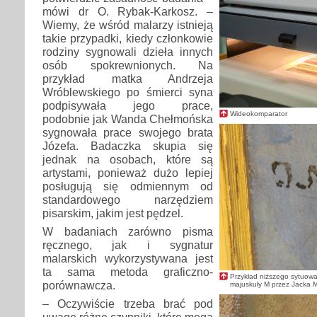
mówi dr O. Rybak-Karkosz. –
Wiemy, że wśród malarzy istnieją
takie przypadki, kiedy członkowie
rodziny sygnowali dzieła innych
osób spokrewnionych. Na
przykład matka Andrzeja
Wróblewskiego po śmierci syna
podpisywała jego prace,
Wideokomparator
podobnie jak Wanda Chełmońska
sygnowała prace swojego brata
Józefa. Badaczka skupia się
jednak na osobach, które są
artystami, ponieważ dużo lepiej
posługują się odmiennym od
standardowego narzędziem
pisarskim, jakim jest pędzel.
W badaniach zarówno pisma
ręcznego, jak i sygnatur
malarskich wykorzystywana jest
ta sama metoda graficzno-
Przykład niższego sytuow
porównawcza.
majuskuły M przez Jacka 
– Oczywiście trzeba brać pod