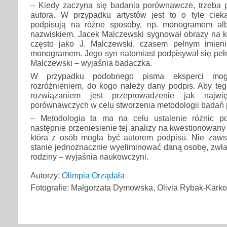
– Kiedy zaczyna się badania porównawcze, trzeba 
autora. W przypadku artystów jest to o tyle cie
podpisują na różne sposoby, np. monogramem al
nazwiskiem. Jacek Malczewski sygnował obrazy na k
często jako J. Malczewski, czasem pełnym imien
monogramem. Jego syn natomiast podpisywał się pełn
Malczewski – wyjaśnia badaczka.
W przypadku podobnego pisma eksperci mo
rozróżnieniem, do kogo należy dany podpis. Aby teg
rozwiązaniem jest przeprowadzenie jak najwi
porównawczych w celu stworzenia metodologii badań
– Metodologia ta ma na celu ustalenie różnic p
następnie przeniesienie tej analizy na kwestionowany
która z osób mogła być autorem podpisu. Nie zaw
stanie jednoznacznie wyeliminować daną osobę, zwł
rodziny – wyjaśnia naukowczyni.
Autorzy:
Olimpia Orządała
Fotografie: Małgorzata Dymowska, Olivia Rybak-Kark