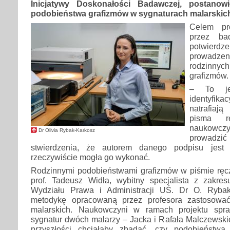
Inicjatywy Doskonałości Badawczej, postanow
podobieństwa grafizmów w sygnaturach malarskic
Celem pro
przez b
potwier
prowadzen
rodzinn
grafizmów.
– To je
identyfi
natrafiaj
pisma 
naukowc
Dr Olivia Rybak-Karkosz
prowadzić
stwierdzenia, że autorem danego podpisu jest 
rzeczywiście mogła go wykonać.
Rodzinnymi podobieństwami grafizmów w piśmie ręc
prof. Tadeusz Widła, wybitny specjalista z zakres
Wydziału Prawa i Administracji UŚ. Dr O. Rybak
metodykę opracowaną przez profesora zastosować
malarskich. Naukowczyni w ramach projektu spr
sygnatur dwóch malarzy – Jacka i Rafała Malczewskich
przyszłości chciałaby zbadać, czy podobieństwa