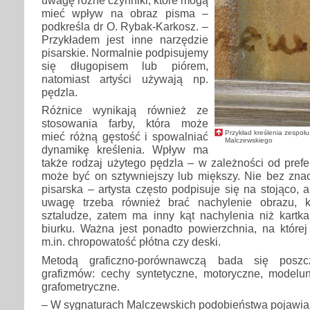
uwagę różne czynniki, które mogą
mieć wpływ na obraz pisma –
podkreśla dr O. Rybak-Karkosz. –
Przykładem jest inne narzędzie
pisarskie. Normalnie podpisujemy
się długopisem lub piórem,
natomiast artyści używają np.
pędzla.
Różnice wynikają również ze
stosowania farby, która może
Przykład kreślenia zespoł
mieć różną gęstość i spowalniać
Malczewskiego
dynamikę kreślenia. Wpływ ma
także rodzaj użytego pędzla – w zależności od pref
może być on sztywniejszy lub miększy. Nie bez znac
pisarska – artysta często podpisuje się na stojąco, 
uwagę trzeba również brać nachylenie obrazu, k
sztaludze, zatem ma inny kąt nachylenia niż kartk
biurku. Ważna jest ponadto powierzchnia, na której 
m.in. chropowatość płótna czy deski.
Metodą graficzno-porównawczą bada się poszc
grafizmów: cechy syntetyczne, motoryczne, modelun
grafometryczne.
– W sygnaturach Malczewskich podobieństwa pojawiaj