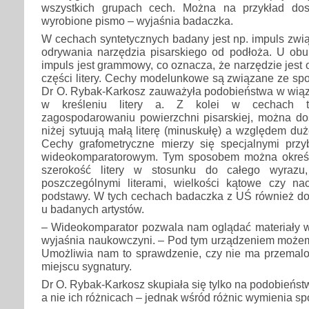
wszystkich grupach cech. Można na przykład dos
wyrobione pismo – wyjaśnia badaczka.
W cechach syntetycznych badany jest np. impuls zwią
odrywania narzędzia pisarskiego od podłoża. U ob
impuls jest grammowy, co oznacza, że narzędzie jest
części litery. Cechy modelunkowe są związane ze spos
Dr O. Rybak-Karkosz zauważyła podobieństwa w wiąza
w kreśleniu litery a. Z kolei w cechach top
zagospodarowaniu powierzchni pisarskiej, można do
niżej sytuują małą literę (minuskułę) a względem duże
Cechy grafometryczne mierzy się specjalnymi prz
wideokomparatorowym. Tym sposobem można określić 
szerokość litery w stosunku do całego wyrazu,
poszczególnymi literami, wielkości kątowe czy nach
podstawy. W tych cechach badaczka z UŚ również do
u badanych artystów.
– Wideokomparator pozwala nam oglądać materiały w
wyjaśnia naukowczyni. – Pod tym urządzeniem możemy
Umożliwia nam to sprawdzenie, czy nie ma przema
miejscu sygnatury.
Dr O. Rybak-Karkosz skupiała się tylko na podobieńst
a nie ich różnicach – jednak wśród różnic wymienia s