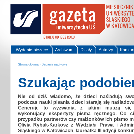
Wydanie bieżące
Archiwum
Działy
Autorzy
Konkur
Strona główna
›
Badania naukowe
Szukając podobie
Nie od dziś wiadomo, że dzieci naśladują swo
podczas nauki pisania dzieci starają się naśladowa
Generuje to wyzwania, z jakimi muszą się m
wykonujący ekspertyzy pisma ręcznego. Co c
przypadku partnerów czy małżonków ich pismo m
Olivia Rybak-Karkosz z Wydziału Prawa i Admini
Śląskiego w Katowicach, laureatka III edycji kon