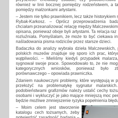
również w linii bocznej pomiędzy rodzeństwem, a 
pomiędzy małżonkami artystami.
– Jestem nie tylko prawnikiem, lecz także historykiem s
Rybak-Karkosz. – Oprócz przeprowadzenia badań
chciałam przeanalizować relację między Malczewskimi
opisana, ponieważ oboje byli artystami. Ta relacja raz 
rozluźniała. Pomyślałam, że może to być ciekawa in
naśladowania pisma rodziców przez starsze dzieci.
Badaczka do analizy wybrała dzieła Malczewskich
polskich muzeów znajduje się sporo ich prac, który
wątpliwości. – Mieliśmy kiedyś przypadek malarza
sygnował swoje prace. Spowodowało to, że nie mo
kategorycznych wniosków, ponieważ było z
porównawczego – opowiada prawniczka.
Zdaniem naukowczyni problemy, które występują w 
przełożyć na problematykę sygnatur malarski
podobieństwami grafizmów należy ustalić cechy to
osobami i wykluczyć je jako mające mniejszą moc pe
będzie możliwe zmniejszenie ryzyka popełnienia błędu
– Moim celem jest stworzenie
katalogu cech tożsamych, żeby
potwierdzić zasadność badania –