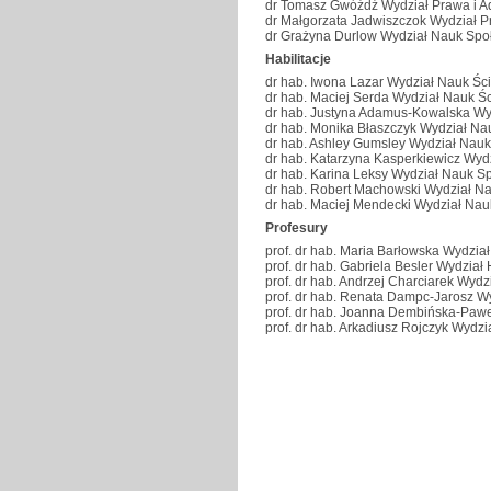
dr Tomasz Gwóźdź Wydział Prawa i Ad
dr Małgorzata Jadwiszczok Wydział Pr
dr Grażyna Durlow Wydział Nauk Spo
Habilitacje
dr hab. Iwona Lazar Wydział Nauk Ści
dr hab. Maciej Serda Wydział Nauk Śc
dr hab. Justyna Adamus-Kowalska Wy
dr hab. Monika Błaszczyk Wydział Na
dr hab. Ashley Gumsley Wydział Nauk
dr hab. Katarzyna Kasperkiewicz Wyd
dr hab. Karina Leksy Wydział Nauk S
dr hab. Robert Machowski Wydział Na
dr hab. Maciej Mendecki Wydział Nau
Profesury
prof. dr hab. Maria Barłowska Wydzia
prof. dr hab. Gabriela Besler Wydzia
prof. dr hab. Andrzej Charciarek Wyd
prof. dr hab. Renata Dampc-Jarosz W
prof. dr hab. Joanna Dembińska-Paw
prof. dr hab. Arkadiusz Rojczyk Wydz