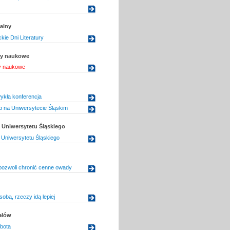
alny
kie Dni Literatury
uły naukowe
ły naukowe
wykła konferencja
 na Uniwersytecie Śląskim
Uniwersytetu Śląskiego
Uniwersytetu Śląskiego
 pozwoli chronić cenne owady
 sobą, rzeczy idą lepiej
ałów
bota