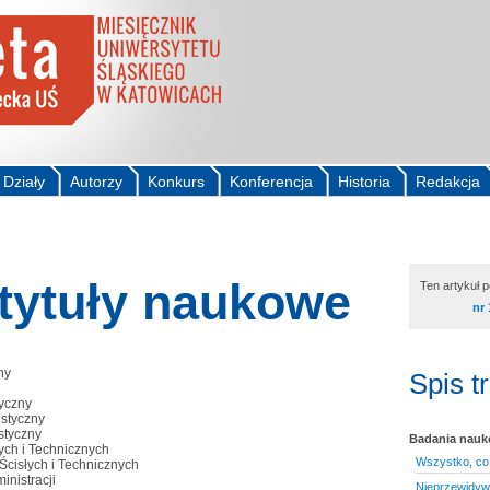
Działy
Autorzy
Konkurs
Konferencja
Historia
Redakcja
 tytuły naukowe
Ten artykuł 
nr 
ny
Spis t
yczny
istyczny
styczny
Badania nau
ych i Technicznych
Wszystko, co 
cisłych i Technicznych
inistracji
Nieprzewidywa