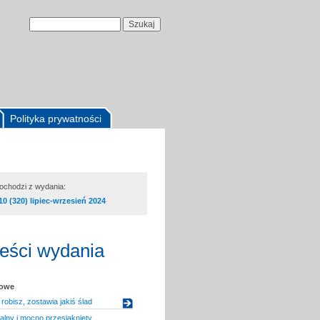
Polityka prywatności
pochodzi z wydania:
10 (320) lipiec-wrzesień 2024
reści wydania
kowe
robisz, zostawia jakiś ślad
lny i mocno przesiąknięty