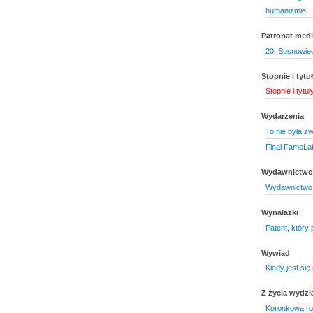
humanizmie
Patronat medi
20. Sosnowiec
Stopnie i tyt
Stopnie i tytu
Wydarzenia
To nie była z
Finał FameLab
Wydawnictwo 
Wydawnictwo 
Wynalazki
Patent, który
Wywiad
Kiedy jest się
Z życia wydzi
Koronkowa ro