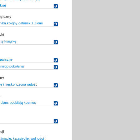
kraj
ogiczny
nika kolejny gatunek z Ziemi
cki
tę książkę
tawiczne
niego pokolenia
zny
ie i nieskończona radość
e
ians podbijają kosmos
cji
limacie, katastrofie, wolności i