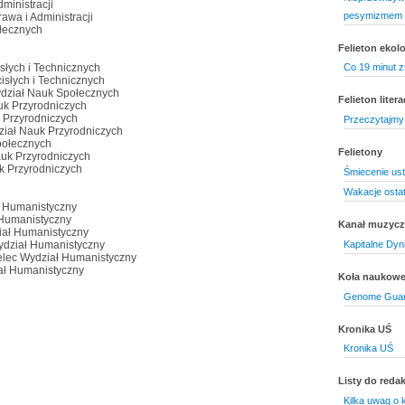
ministracji
pesymizmem 
awa i Administracji
łecznych
Felieton ekol
słych i Technicznych
Co 19 minut z
isłych i Technicznych
dział Nauk Społecznych
Felieton litera
uk Przyrodniczych
 Przyrodniczych
Przeczytajmy 
ział Nauk Przyrodniczych
połecznych
Felietony
uk Przyrodniczych
k Przyrodniczych
Śmiecenie us
Wakacje ostat
ł Humanistyczny
ł Humanistyczny
Kanał muzyc
ział Humanistyczny
Kapitalne Dyn
ydział Humanistyczny
elec Wydział Humanistyczny
iał Humanistyczny
Koła naukow
Genome Guard
Kronika UŚ
Kronika UŚ
Listy do redak
Kilka uwag o k