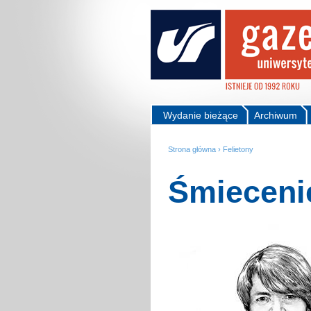
Wydanie bieżące
Archiwum
Strona główna
›
Felietony
Śmieceni