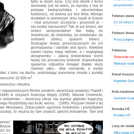
tylko w moim życiu. Czy mój słonik z kości
pesymizmem 
słoniowej (od lat wiem, że wyroby z niej to
przejaw barbarzyństwa i okrucieństwa
ludzkości), od dawna już bez kłów, którego
Felieton ekol
dostałam w pierwszym dniu nauki w liceum
– miał przynosić szczęście i przynosił je –
Co 19 minut z
ma zostać wyrzucony? Tak, to już śmieci, ale
śmieci sentymentalne! Nie trafią do
Felieton litera
śmietniczki, do śmietnika, na śmietnisko, do
sortowni śmieci, spalarni śmieci…
Przeczytajmy 
Rodzajów miejsc przeznaczonych do ich
gromadzenia i obróbki jest sporo. Niektóre
Felietony
nawet nazwy mają stylowe, a i wyglądają
designersko –
altana śmietnikowa
brzmi
Śmiecenie us
lepiej niż prozaiczny
śmietnik.
Kopenhaska
Wakacje ostat
spalarnia odpadów Amager Bakke służy
również jako... stok narciarski, a osoby
stać z baru na dachu, podziwiając panoramę miasta z punktu
Kanał muzyc
2
ierzchni 10 000 m
.
Kapitalne Dyn
oznaczna i okrutna.
z najważniejszych filmów polskich, ekranizacji powieści
Popiół i
Koła naukow
948) w reżyserii Andrzeja Wajdy (1958). Maciek Chełmicki,
Genome Guard
m śmietnisku – ikoniczny obraz ma wymiar głęboko tragiczny,
kiego
Rozdzióbią nas kruki, wrony…
(1895). Reżyser mówił o tej
ją we Wrocławiu. Zobaczyłem ogromne śmietnisko i pomyślałem
Kronika UŚ
oszukać, to można by tam znaleźć jakichś bohaterów. Tam jest
Kronika UŚ
wsze”
dkrycia
Listy do redak
ści, bo
Kilka uwag o k