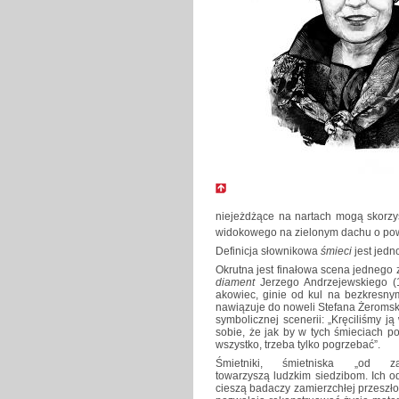
niejeżdżące na nartach mogą skorzy
widokowego na zielonym dachu o pow
Definicja słownikowa
śmieci
jest jedn
Okrutna jest finałowa scena jednego 
diament
Jerzego Andrzejewskiego (1
akowiec, ginie od kul na bezkresny
nawiązuje do noweli Stefana Żeroms
symbolicznej scenerii: „Kręciliśmy 
sobie, że jak by w tych śmieciach p
wszystko, trzeba tylko pogrzebać”.
Śmietniki, śmietniska „od za
towarzyszą ludzkim siedzibom. Ich o
cieszą badaczy zamierzchłej przeszło