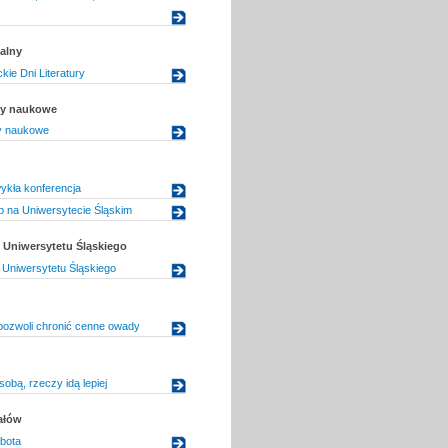
alny
kie Dni Literatury
uły naukowe
ły naukowe
wykła konferencja
 na Uniwersytecie Śląskim
Uniwersytetu Śląskiego
Uniwersytetu Śląskiego
 pozwoli chronić cenne owady
 sobą, rzeczy idą lepiej
ałów
bota