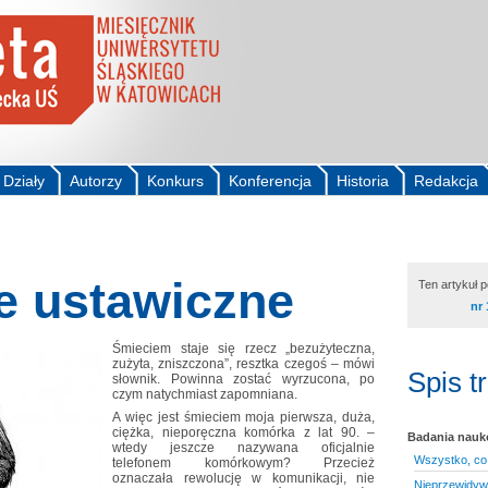
Działy
Autorzy
Konkurs
Konferencja
Historia
Redakcja
e ustawiczne
Ten artykuł 
nr 
Śmieciem staje się rzecz „bezużyteczna,
zużyta, zniszczona”, resztka czegoś – mówi
Spis t
słownik. Powinna zostać wyrzucona, po
czym natychmiast zapomniana.
A więc jest śmieciem moja pierwsza, duża,
ciężka, nieporęczna komórka z lat 90. –
Badania nau
wtedy jeszcze nazywana oficjalnie
Wszystko, co 
telefonem komórkowym? Przecież
oznaczała rewolucję w komunikacji, nie
Nieprzewidywa