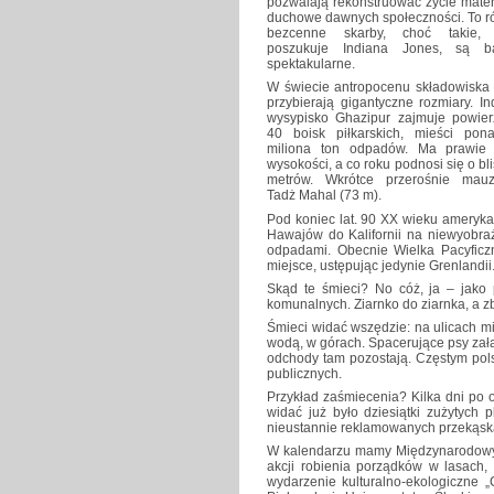
pozwalają rekonstruować życie mater
duchowe dawnych społeczności. To r
bezcenne skarby, choć takie, 
poszukuje Indiana Jones, są ba
spektakularne.
W świecie antropocenu składowiska 
przybierają gigantyczne rozmiary. In
wysypisko Ghazipur zajmuje powier
40 boisk piłkarskich, mieści pon
miliona ton odpadów. Ma prawi
wysokości, a co roku podnosi się o bl
metrów. Wkrótce przerośnie mau
Tadż Mahal (73 m).
Pod koniec lat. 90 XX wieku ameryka
Hawajów do Kalifornii na niewyobra
odpadami. Obecnie Wielka Pacyfic
miejsce, ustępując jedynie Grenlandii
Skąd te śmieci? No cóż, ja – jako
komunalnych. Ziarnko do ziarnka, a zb
Śmieci widać wszędzie: na ulicach mi
wodą, w górach. Spacerujące psy zała
odchody tam pozostają. Częstym pols
publicznych.
Przykład zaśmiecenia? Kilka dni po
widać już było dziesiątki zużytych
nieustannie reklamowanych przekąska
W kalendarzu mamy Międzynarodowy D
akcji robienia porządków w lasach
wydarzenie kulturalno-ekologiczne „