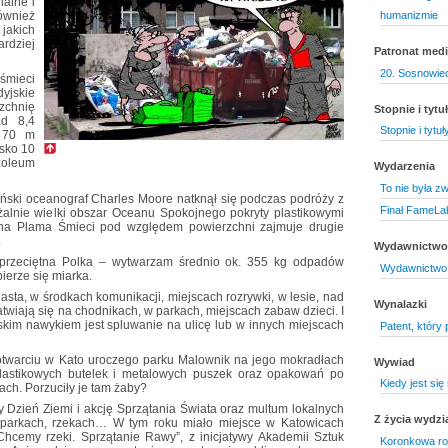
ialne i
humanizmie
ównież
jakich
rdziej
Patronat medi
20. Sosnowiec
śmieci
dyjskie
zchnię
Stopnie i tyt
ad 8,4
Stopnie i tytu
e 70 m
isko 10
zoleum
Wydarzenia
To nie była z
ński oceanograf Charles Moore natknął się podczas podróży z
Finał FameLab
żalnie wielki obszar Oceanu Spokojnego pokryty plastikowymi
zna Plama Śmieci pod względem powierzchni zajmuje drugie
.
Wydawnictwo 
 przeciętna Polka – wytwarzam średnio ok. 355 kg odpadów
Wydawnictwo 
ierze się miarka.
asta, w środkach komunikacji, miejscach rozrywki, w lesie, nad
Wynalazki
twiają się na chodnikach, w parkach, miejscach zabaw dzieci. I
kim nawykiem jest spluwanie na ulicę lub w innych miejscach
Patent, który
 otwarciu w Kato uroczego parku Malownik na jego mokradłach
Wywiad
 plastikowych butelek i metalowych puszek oraz opakowań po
Kiedy jest się
ch. Porzuciły je tam żaby?
zień Ziemi i akcję Sprzątania Świata oraz multum lokalnych
Z życia wydzi
, parkach, rzekach… W tym roku miało miejsce w Katowicach
Chcemy rzeki. Sprzątanie Rawy”, z inicjatywy Akademii Sztuk
Koronkowa ro