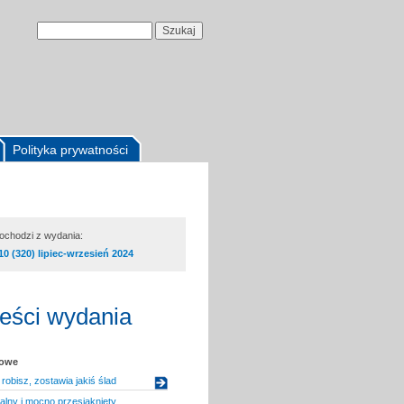
Polityka prywatności
pochodzi z wydania:
10 (320) lipiec-wrzesień 2024
reści wydania
kowe
robisz, zostawia jakiś ślad
lny i mocno przesiąknięty