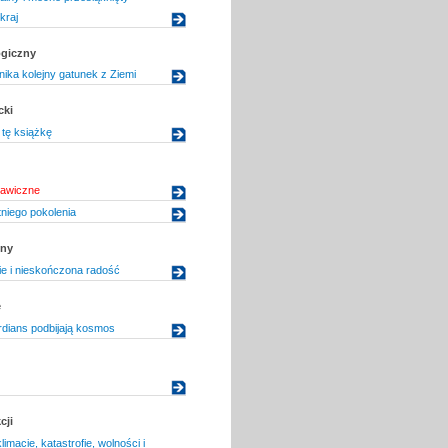
kraj
ogiczny
nika kolejny gatunek z Ziemi
cki
tę książkę
tawiczne
niego pokolenia
zny
ie i nieskończona radość
e
ians podbijają kosmos
cji
limacie, katastrofie, wolności i