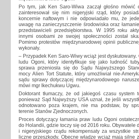
Po tym, jak Ken Saro-Wiwa zaczął głośno mówić o
zainteresował się nim nigeryjski rząd, który posia
koncernie naftowym i nie odpowiadało mu, że jed
uwagę na zanieczyszczenie środowiska oraz łamanie
przedstawicieli przedsiębiorstwa. W 1995 roku akt
innymi osobami ze swojej społeczności został sk
Pomimo protestów międzynarodowej opinii publicznej
wykonały.
– Przypadek Ken Saro-Wiwy wciąż jest dyskutowany. 
ludu Ogoni, który identyfikuje się jako ludność tub
sprawa przeniosła się do Sądu Najwyższego Sta
mocy Alien Tort Statute, który umożliwiał nie-Amery
sądu sprawy dotyczącej międzynarodowego narusze
mówi mgr Ikechukwu Ugwu.
Doktorant tłumaczy, że od jakiegoś czasu system te
ponieważ Sąd Najwyższy USA uznał, że jeśli wszyst
odnotowano poza krajem, nie ma podstaw, by sp
terenie Stanów Zjednoczonych.
Proces dotyczący łamania praw ludu Ogoni ostateczn
do Holandii, gdzie toczy się od 2016 roku. Obywatele
i nigeryjskiego rządu rekompensaty za wszystkie str
liczne przeszkody. Obecne władze wciąż mają silne 