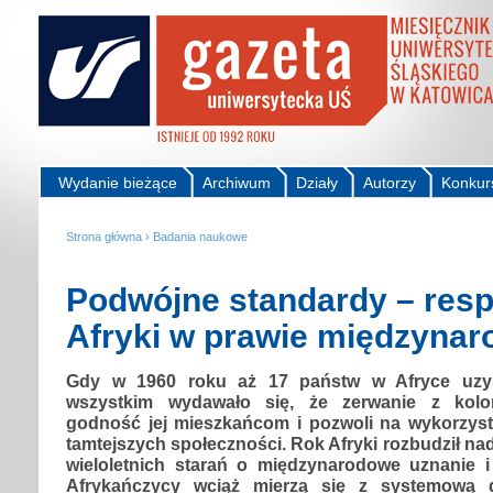
Wydanie bieżące
Archiwum
Działy
Autorzy
Konkur
Strona główna
›
Badania naukowe
Podwójne standardy – res
Afryki w prawie międzyna
Gdy w 1960 roku aż 17 państw w Afryce uzysk
wszystkim wydawało się, że zerwanie z kolon
godność jej mieszkańcom i pozwoli na wykorzysta
tamtejszych społeczności. Rok Afryki rozbudził na
wieloletnich starań o międzynarodowe uznanie 
Afrykańczycy wciąż mierzą się z systemową d