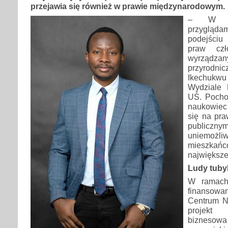
przejawia się również w prawie międzynarodowym.
– W sw
przygląda
podejściu
praw czł
wyrządza
przyrod
Ikechukwu
Wydziale 
UŚ. Pocho
naukowiec 
się na pr
publicz
uniemożli
mieszk
największe
Ludy tuby
W ramach
finansowa
Centrum Na
projekt
biznes