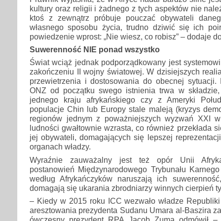
kultury oraz religii i żadnego z tych aspektów nie nale
ktoś z zewnątrz próbuje pouczać obywateli daneg
własnego sposobu życia, trudno dziwić się ich poi
powiedzenie wprost: „Nie wiesz, co robisz” – dodaje do
Suwerenność NIE ponad wszystko
Świat wciąż jednak podporządkowany jest systemowi,
zakończeniu II wojny światowej. W dzisiejszych rea
przewietrzenia i dostosowania do obecnej sytuacji
ONZ od początku swego istnienia trwa w składzie
jednego kraju afrykańskiego czy z Ameryki Połu
populacje Chin lub Europy stale maleją (kryzys demog
regionów jednym z poważniejszych wyzwań XXI wie
ludności gwałtownie wzrasta, co również przekłada si
jej obywateli, domagających się lepszej reprezenta
organach władzy.
Wyraźnie zauważalny jest też opór Unii Afryk
postanowień Międzynarodowego Trybunału Karnego 
według Afrykańczyków naruszają ich suwerenność,
domagają się ukarania zbrodniarzy winnych cierpień ty
– Kiedy w 2015 roku ICC wezwało władze Republiki 
aresztowania prezydenta Sudanu Umara al-Baszira za
ówczesny prezydent RPA Jacob Zuma odmówił –