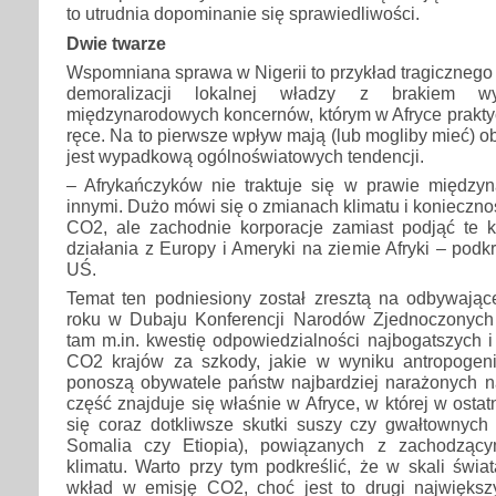
to utrudnia dopominanie się sprawiedliwości.
Dwie twarze
Wspomniana sprawa w Nigerii to przykład tragicznego
demoralizacji lokalnej władzy z brakiem wyst
międzynarodowych koncernów, którym w Afryce praktycz
ręce. Na to pierwsze wpływ mają (lub mogliby mieć) ob
jest wypadkową ogólnoświatowych tendencji.
– Afrykańczyków nie traktuje się w prawie międz
innymi. Dużo mówi się o zmianach klimatu i konieczno
CO2, ale zachodnie korporacje zamiast podjąć te k
działania z Europy i Ameryki na ziemie Afryki – podk
UŚ.
Temat ten podniesiony został zresztą na odbywając
roku w Dubaju Konferencji Narodów Zjednoczonyc
tam m.in. kwestię odpowiedzialności najbogatszych i
CO2 krajów za szkody, jakie w wyniku antropogen
ponoszą obywatele państw najbardziej narażonych na
część znajduje się właśnie w Afryce, w której w osta
się coraz dotkliwsze skutki suszy czy gwałtownych 
Somalia czy Etiopia), powiązanych z zachodząc
klimatu. Warto przy tym podkreślić, że w skali świa
wkład w emisję CO2, choć jest to drugi największ