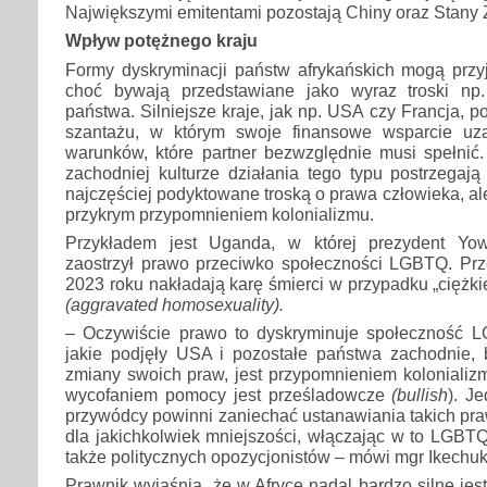
Największymi emitentami pozostają Chiny oraz Stany
Wpływ potężnego kraju
Formy dyskryminacji państw afrykańskich mogą przy
choć bywają przedstawiane jako wyraz troski np
państwa. Silniejsze kraje, jak np. USA czy Francja, 
szantażu, w którym swoje finansowe wsparcie uz
warunków, które partner bezwzględnie musi spełn
zachodniej kulturze działania tego typu postrzegaj
najczęściej podyktowane troską o prawa człowieka, al
przykrym przypomnieniem kolonializmu.
Przykładem jest Uganda, w której prezydent Yo
zaostrzył prawo przeciwko społeczności LGBTQ. P
2023 roku nakładają karę śmierci w przypadku „cięż
(aggravated homosexuality).
– Oczywiście prawo to dyskryminuje społeczność L
jakie podjęły USA i pozostałe państwa zachodnie
zmiany swoich praw, jest przypomnieniem kolonializ
wycofaniem pomocy jest prześladowcze
(bullish
). J
przywódcy powinni zaniechać ustanawiania takich pra
dla jakichkolwiek mniejszości, włączając w to LGBTQ
także politycznych opozycjonistów – mówi mgr Ikech
Prawnik wyjaśnia, że w Afryce nadal bardzo silne jes