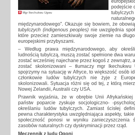
europejs
podejście 
tubylcz
Mgr Ikechukwu Ugwu
naturalneg
międzynarodowego”. Okazuje się bowiem, że obowią
tubylczych (indigenous peoples)
nie uwzględnia społ
które przecież zamieszkiwały swoje ziemie na długo
europejskimi przybyszami.
– Według prawa międzynarodowego, aby określi
ludnością tubylczą, muszą zostać spełnione dwa warun
zostać wcześniej najechane przez kogoś z zewnątrz, a 
zostać skolonizowani – tłumaczy mgr Ikechukwu
spojrzymy na sytuację w Afryce, to większość osób id
członkowie ludów tubylczych nie żyje z Europe
skolonizowali. Sytuacja różni się od tej, z którą mier
Nowej Zelandii, Australii czy USA.
Prawnik wyjaśnia, że w obrębie Unii Afrykańskiej
państw poparcie zyskuje socjologiczno- -psycholo
określaniu ludów tubylczych. Zamiast ścisłej defin
pewna charakterystyka uwzględniająca aspekty, takie 
społeczność ponosi w wyniku zanieczyszczenia ś
zasobów naturalnych czy dyskryminacji przez rząd.
Męczennik z ludu Ogoni