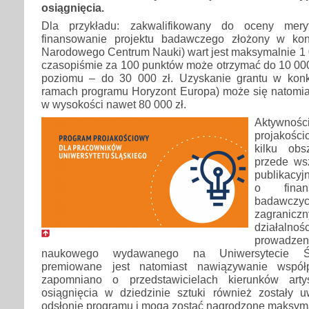
osiągnięcia.
Dla przykładu: zakwalifikowany do oceny mery
finansowanie projektu badawczego złożony w kon
Narodowego Centrum Nauki) wart jest maksymalnie 1 00
czasopiśmie za 100 punktów może otrzymać do 10 000 z
poziomu – do 30 000 zł. Uzyskanie grantu w kon
ramach programu Horyzont Europa) może się natomia
w wysokości nawet 80 000 zł.
Aktywnoś
projakośc
kilku ob
przede wsz
publikacyj
o finan
badawcz
zagranic
działalno
prowadz
naukowego wydawanego na Uniwersytecie Śl
premiowane jest natomiast nawiązywanie współ
zapomniano o przedstawicielach kierunków arty
osiągnięcia w dziedzinie sztuki również zostały
odsłonie programu i mogą zostać nagrodzone maksyma