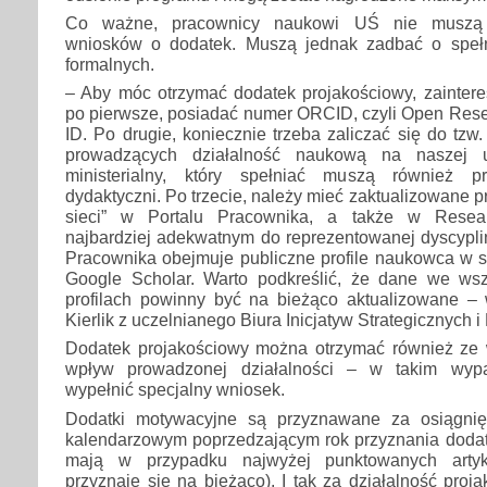
Co ważne, pracownicy naukowi UŚ nie muszą s
wniosków o dodatek. Muszą jednak zadbać o speł
formalnych.
– Aby móc otrzymać dodatek projakościowy, zainte
po pierwsze, posiadać numer ORCID, czyli Open Rese
ID. Po drugie, koniecznie trzeba zaliczać się do tzw
prowadzących działalność naukową na naszej 
ministerialny, który spełniać muszą również p
dydaktyczni. Po trzecie, należy mieć zaktualizowane pr
sieci” w Portalu Pracownika, a także w Resear
najbardziej adekwatnym do reprezentowanej dyscypli
Pracownika obejmuje publiczne profile naukowca w
Google Scholar. Warto podkreślić, że dane we ws
profilach powinny być na bieżąco aktualizowane – 
Kierlik z uczelnianego Biura Inicjatyw Strategicznych i
Dodatek projakościowy można otrzymać również ze
wpływ prowadzonej działalności – w takim wyp
wypełnić specjalny wniosek.
Dodatki motywacyjne są przyznawane za osiągni
kalendarzowym poprzedzającym rok przyznania dodatk
mają w przypadku najwyżej punktowanych artyk
przyznaje się na bieżąco). I tak za działalność pro