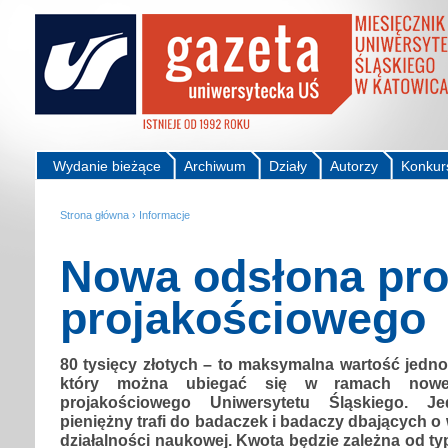
Wydanie bieżące
Archiwum
Działy
Autorzy
Konkur
Strona główna
›
Informacje
Nowa odsłona pr
projakościowego
80 tysięcy złotych – to maksymalna wartość jedn
który można ubiegać się w ramach nowej
projakościowego Uniwersytetu Śląskiego. J
pieniężny trafi do badaczek i badaczy dbających o
działalności naukowej. Kwota będzie zależna od typ