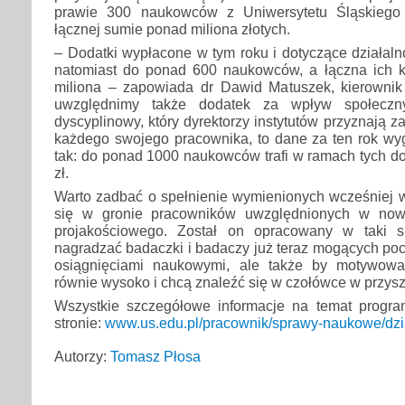
prawie 300 naukowców z Uniwersytetu Śląskiego
łącznej sumie ponad miliona złotych.
– Dodatki wypłacone w tym roku i dotyczące działalno
natomiast do ponad 600 naukowców, a łączna ich k
miliona – zapowiada dr Dawid Matuszek, kierownik 
uwzględnimy także dodatek za wpływ społeczn
dyscyplinowy, który dyrektorzy instytutów przyznają z
każdego swojego pracownika, to dane za ten rok wyg
tak: do ponad 1000 naukowców trafi w ramach tych do
zł.
Warto zadbać o spełnienie wymienionych wcześniej w
się w gronie pracowników uwzględnionych w now
projakościowego. Został on opracowany w taki s
nagradzać badaczki i badaczy już teraz mogących poc
osiągnięciami naukowymi, ale także by motywować
równie wysoko i chcą znaleźć się w czołówce w przysz
Wszystkie szczegółowe informacje na temat progr
stronie:
www.us.edu.pl/pracownik/sprawy-naukowe/dzi
Autorzy:
Tomasz Płosa