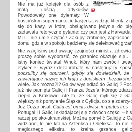
Nie ma już kolejek dla osób z
małą ilością artykułów.
Powodowały one dylematy. W
bostońskim supermarkecie kasjerka, widząc klienta z 
się do kasy, w której obsługiwano jedynie do pi
zadawała retoryczne pytanie: czy pan jest z Harvarda i
MIT i nie umie czytać? Zakupy zrobione, zapłacone
domu, gdzie w spokoju będziemy się delektować grza
Nie wzięliśmy pod uwagę czujności ministra zdrowia i
proszę sobie wyobrazić, że grzaniec okazuje się…
istny koniec świata! Wnuk, który nam zwrócił uw
etykiecie, wyraził dezaprobatę w następujący spos
poczuliby się oburzeni, gdyby się dowiedzieli, że
zawierające nazwę ich kraju z dopiskiem ,,bezalkoho
wiele. Jak można?!? Galów wysiedlać do Galicji? Poc
już nie pamięta Galicji i Franza Józefa, którego zda
ciepło w Krakowie. Ale to, że Galię myli się z Gal
większy niż pomylenie Śląska z Cylicją, co się zdarzy
Już Cezar pisał:
Galia est omnis divisa in partes tres
i 
Portugalii i Galicji składającej się z dwóch części – his
raczej polsko-ukraińskiej. Można pomylić Galicję z Ga
widziano, to nie kraina Asteriksa i Obeliksa. To nie
magicznego eliksiru, to kraina grzańca galicy