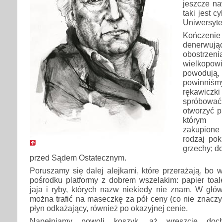
jeszcze na
taki jest c
Uniwersyte
Kończenie
denerwują
obostrz
wielkopow
powodują
powinniśm
rękawiczk
spróbować 
otworzyć p
którym 
zakupion
rodzaj pok
grzechy; d
przed Sądem Ostatecznym.
Poruszamy się dalej alejkami, które przerażają, bo w
pośrodku platformy z dobrem wszelakim: papier toale
jaja i ryby, których nazw niekiedy nie znam. W głó
można trafić na maseczkę za pół ceny (co nie znacz
płyn odkażający, również po okazyjnej cenie.
Napełniamy powoli koszyk, aż wreszcie doc