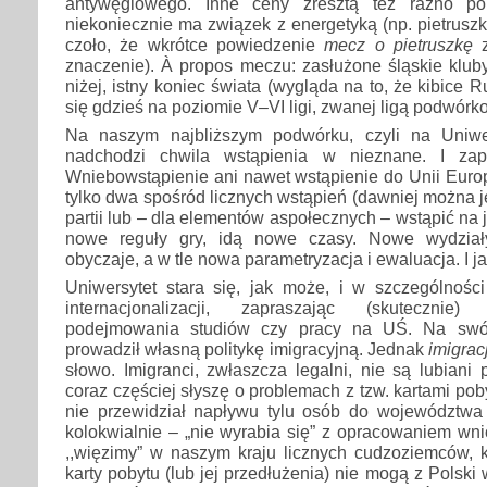
antywęglowego. Inne ceny zresztą też raźno p
niekoniecznie ma związek z energetyką (np. pietruszk
czoło, że wkrótce powiedzenie
mecz o pietruszkę
znaczenie). À propos meczu: zasłużone śląskie kluby
niżej, istny koniec świata (wygląda na to, że kibice
się gdzieś na poziomie V–VI ligi, zwanej ligą podwórk
Na naszym najbliższym podwórku, czyli na Uniwer
nadchodzi chwila wstąpienia w nieznane. I za
Wniebowstąpienie ani nawet wstąpienie do Unii Euro
tylko dwa spośród licznych wstąpień (dawniej można j
partii lub – dla elementów aspołecznych – wstąpić na
nowe reguły gry, idą nowe czasy. Nowe wydział
obyczaje, a w tle nowa parametryzacja i ewaluacja. I j
Uniwersytet stara się, jak może, i w szczególnośc
internacjonalizacji, zapraszając (skuteczni
podejmowania studiów czy pracy na UŚ. Na swój
prowadził własną politykę imigracyjną. Jednak
imigrac
słowo. Imigranci, zwłaszcza legalni, nie są lubiani 
coraz częściej słyszę o problemach z tzw. kartami po
nie przewidział napływu tylu osób do województwa
kolokwialnie – „nie wyrabia się” z opracowaniem wn
,,więzimy” w naszym kraju licznych cudzoziemców, 
karty pobytu (lub jej przedłużenia) nie mogą z Polski