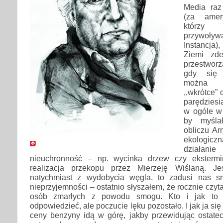
Media raz
(za amer
którzy
przywoływ
Instancja)
Ziemi zd
przestworz
gdy się 
można s
,,wkrótce” 
parędziesi
w ogóle w 
by myśla
obliczu Ar
ekologiczna
działa
nieuchronność – np. wycinka drzew czy ekstermi
realizacja przekopu przez Mierzeję Wiślaną. Je
natychmiast z wydobycia węgla, to zadusi nas s
nieprzyjemności – ostatnio słyszałem, że rocznie czy
osób zmarłych z powodu smogu. Kto i jak to wy
odpowiedzieć, ale poczucie lęku pozostało. I jak ja 
ceny benzyny idą w górę, jakby przewidując ostate