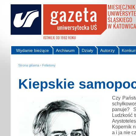
Wydanie bieżące
Archiwum
Działy
Autorzy
Konkur
Strona główna
›
Felietony
Kiepskie samopoc
Czy Państw
schyłkow
panuje? S
Ludzkość t
Arystotele
Kopernik ni
a i ja nie 