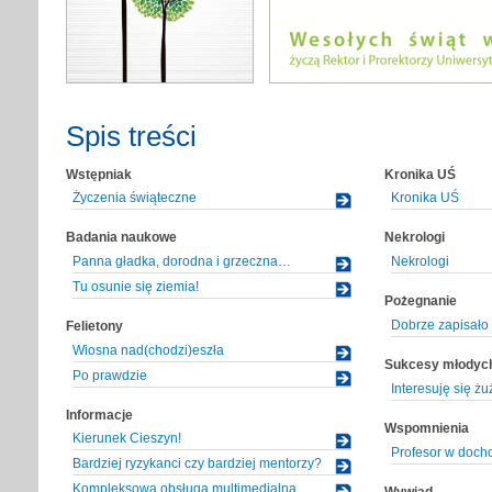
Spis treści
Wstępniak
Kronika UŚ
Życzenia świąteczne
Kronika UŚ
Badania naukowe
Nekrologi
Panna gładka, dorodna i grzeczna…
Nekrologi
Tu osunie się ziemia!
Pożegnanie
Dobrze zapisało 
Felietony
Wiosna nad(chodzi)eszła
Sukcesy młodyc
Po prawdzie
Interesuję się 
Informacje
Wspomnienia
Kierunek Cieszyn!
Profesor w doch
Bardziej ryzykanci czy bardziej mentorzy?
Kompleksowa obsługa multimedialna
Wywiad