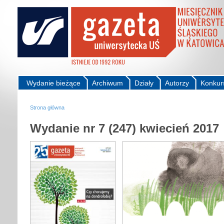
Wydanie bieżące
Archiwum
Działy
Autorzy
Konkur
Strona główna
Wydanie nr 7 (247) kwiecień 2017