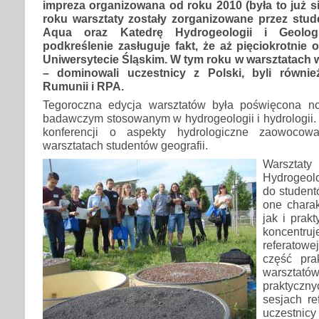
impreza organizowana od roku 2010 (była to już 
roku warsztaty zostały zorganizowane przez stu
Aqua oraz Katedrę Hydrogeologii i Geologii
podkreślenie zasługuje fakt, że aż pięciokrotnie
Uniwersytecie Śląskim. W tym roku w warsztatach w
– dominowali uczestnicy z Polski, byli równie
Rumunii i RPA.
Tegoroczna edycja warsztatów była poświęcona 
badawczym stosowanym w hydrogeologii i hydrologii.
konferencji o aspekty hydrologiczne zaowocow
warsztatach studentów geografii.
Warszt
Hydrogeo
do student
one chara
jak i prak
koncentr
referatow
część pra
warszt
praktycz
sesjach re
uczestnic