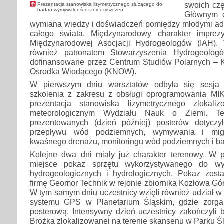
swoich czę
Prezentacja stanowiska lizymetrycznego służącego do
badań wymywalności zanieczyszczeń
Głównym c
wymiana wiedzy i doświadczeń pomiędzy młodymi ade
całego świata. Międzynarodowy charakter imprezy
Międzynarodowej Asocjacji Hydrogeologów (IAH). 
również patronatem Stowarzyszenia Hydrogeolog
dofinansowane przez Centrum Studiów Polarnych –
Ośrodka Wiodącego (KNOW).
W pierwszym dniu warsztatów odbyła się sesja 
szkolenia z zakresu z obsługi oprogramowania MIK
prezentacja stanowiska lizymetrycznego zlokal
meteorologicznym Wydziału Nauk o Ziemi. Te
prezentowanych (dzień później) posterów dotyczy
przepływu wód podziemnych, wymywania i migra
kwaśnego drenażu, monitoringu wód podziemnych i b
Kolejne dwa dni miały już charakter terenowy. W 
miejsce pokaz sprzętu wykorzystywanego do w
hydrogeologicznych i hydrologicznych. Pokaz zost
firmę Geomor Technik w rejonie zbiornika Kozłowa Gó
W tym samym dniu uczestnicy wzięli również udział w
systemu GPS w Planetarium Śląskim, gdzie zorga
posterową. Intensywny dzień uczestnicy zakończyli 
Brożka zlokalizowanej na terenie skansenu w Parku Ś