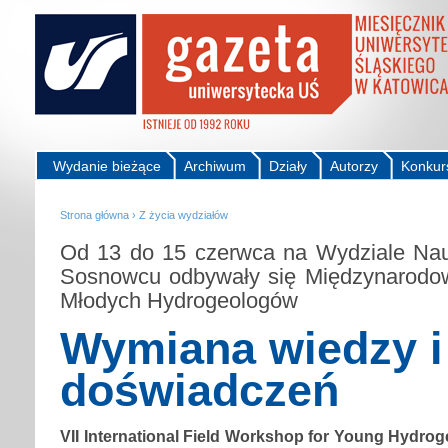
Wydanie bieżące
Archiwum
Działy
Autorzy
Konkur
Strona główna
›
Z życia wydziałów
Od 13 do 15 czerwca na Wydziale Na
Sosnowcu odbywały się Międzynarodow
Młodych Hydrogeologów
Wymiana wiedzy i
doświadczeń
VII International Field Workshop for Young Hydroge