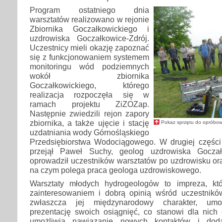
Program ostatniego dnia
warsztatów realizowano w rejonie
Zbiornika Goczałkowickiego i
uzdrowiska Goczałkowice-Zdrój.
Uczestnicy mieli okazję zapoznać
się z funkcjonowaniem systemem
monitoringu wód podziemnych
wokół zbiornika
Goczałkowickiego, którego
realizacja rozpoczęła się w
ramach projektu ZiZOZap.
Następnie zwiedzili rejon zapory
zbiornika, a także ujęcie i stację
Pokaz sprzętu do opróbo
uzdatniania wody Górnośląskiego
Przedsiębiorstwa Wodociągowego. W drugiej części
przejął Paweł Suchy, geolog uzdrowiska Goczałk
oprowadził uczestników warsztatów po uzdrowisku ora
na czym polega praca geologa uzdrowiskowego.
Warsztaty młodych hydrogeologów to impreza, kt
zainteresowaniem i dobrą opinią wśród uczestnikó
zwłaszcza jej międzynarodowy charakter, umoż
prezentację swoich osiągnięć, co stanowi dla nich
umożliwia nawiązanie nowych kontaktów i dod