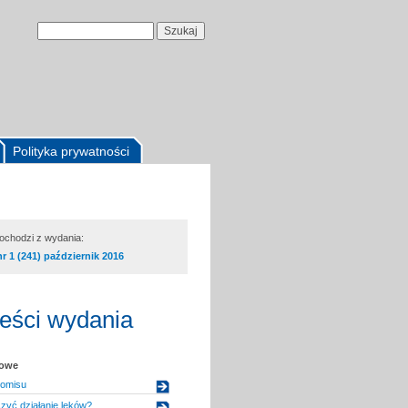
Polityka prywatności
pochodzi z wydania:
nr 1 (241) październik 2016
reści wydania
kowe
omisu
zyć działanie leków?