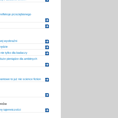
efleksje przeziębionego
wej wyobraźni
zędzie
nie tylko dla badaczy
uże pieniądze dla ambitnych
ntowe to już nie science fiction
entów
rę tajemniczości