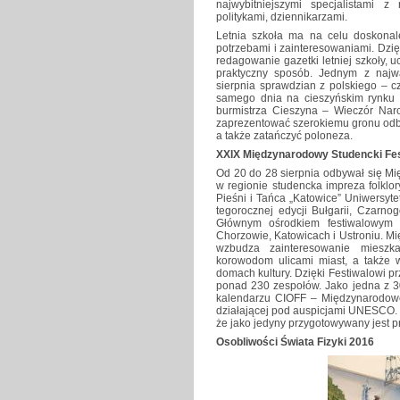
najwybitniejszymi specjalistami 
politykami, dziennikarzami.
Letnia szkoła ma na celu doskonal
potrzebami i zainteresowaniami. Dzięk
redagowanie gazetki letniej szkoły, 
praktyczny sposób. Jednym z najwa
sierpnia sprawdzian z polskiego – c
samego dnia na cieszyńskim rynku 
burmistrza Cieszyna – Wieczór Naro
zaprezentować szerokiemu gronu odbio
a także zatańczyć poloneza.
XXIX Międzynarodowy Studencki Fes
Od 20 do 28 sierpnia odbywał się Mi
w regionie studencka impreza folklor
Pieśni i Tańca „Katowice” Uniwersyte
tegorocznej edycji Bułgarii, Czarnog
Głównym ośrodkiem festiwalowym b
Chorzowie, Katowicach i Ustroniu. M
wzbudza zainteresowanie mieszk
korowodom ulicami miast, a także 
domach kultury. Dzięki Festiwalowi pr
ponad 230 zespołów. Jako jedna z 30
kalendarzu CIOFF – Międzynarodowej
działającej pod auspicjami UNESCO. 
że jako jedyny przygotowywany jest 
Osobliwości Świata Fizyki 2016