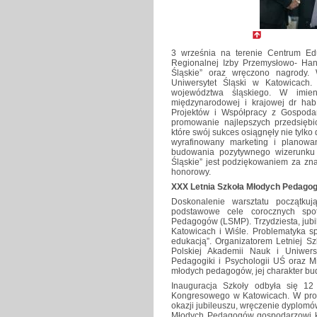
3 września na terenie Centrum Edu
Regionalnej Izby Przemysłowo- Han
Śląskie” oraz wręczono nagrody. 
Uniwersytet Śląski w Katowicach
województwa śląskiego. W imieni
międzynarodowej i krajowej dr hab
Projektów i Współpracy z Gospoda
promowanie najlepszych przedsiębior
które swój sukces osiągnęły nie tylko 
wyrafinowany marketing i planowa
budowania pozytywnego wizerunku 
Śląskie” jest podziękowaniem za zn
honorowy.
XXX Letnia Szkoła Młodych Pedago
Doskonalenie warsztatu początku
podstawowe cele corocznych spo
Pedagogów (LSMP). Trzydziesta, jub
Katowicach i Wiśle. Problematyka s
edukacją”. Organizatorem Letniej 
Polskiej Akademii Nauk i Uniwersy
Pedagogiki i Psychologii UŚ oraz 
młodych pedagogów, jej charakter budu
Inauguracja Szkoły odbyła się 12
Kongresowego w Katowicach. W progr
okazji jubileuszu, wręczenie dyplomów
Młodych Pedagogów gospodarzowi kol