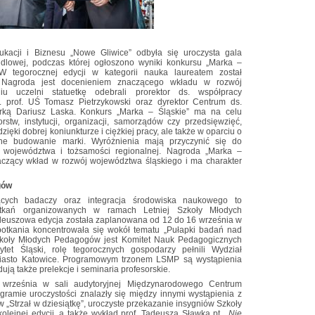
kacji i Biznesu „Nowe Gliwice” odbyła się uroczysta gala
dlowej, podczas której ogłoszono wyniki konkursu „Marka –
W tegorocznej edycji w kategorii nauka laureatem został
. Nagroda jest docenieniem znaczącego wkładu w rozwój
u uczelni statuetkę odebrali prorektor ds. współpracy
. prof. UŚ Tomasz Pietrzykowski oraz dyrektor Centrum ds.
rką Dariusz Laska. Konkurs „Marka – Śląskie” ma na celu
stw, instytucji, organizacji, samorządów czy przedsięwzięć,
dzięki dobrej koniunkturze i ciężkiej pracy, ale także w oparciu o
ne budowanie marki. Wyróżnienia mają przyczynić się do
województwa i tożsamości regionalnej. Nagroda „Marka –
aczący wkład w rozwój województwa śląskiego i ma charakter
gów
jących badaczy oraz integracja środowiska naukowego to
tkań organizowanych w ramach Letniej Szkoły Młodych
ileuszowa edycja została zaplanowana od 12 do 16 września w
potkania koncentrowała się wokół tematu „Pułapki badań nad
Szkoły Młodych Pedagogów jest Komitet Nauk Pedagogicznych
tet Śląski, rolę tegorocznych gospodarzy pełnili Wydział
Miasto Katowice. Programowym trzonem LSMP są wystąpienia
ją także prelekcje i seminaria profesorskie.
 września w sali audytoryjnej Międzynarodowego Centrum
amie uroczystości znalazły się między innymi wystąpienia z
 „Strzał w dziesiątkę”, uroczyste przekazanie insygniów Szkoły
ejnej edycji, a także wykład prof. Tadeusza Sławka pt. „
Nie