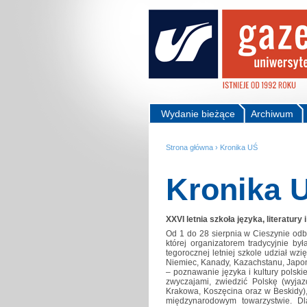
Wydanie bieżące
Archiwum
Strona główna
›
Kronika UŚ
Kronika 
XXVI letnia szkoła języka, literatury i
Od 1 do 28 sierpnia w Cieszynie odbywa
której organizatorem tradycyjnie by
tegorocznej letniej szkole udział wzię
Niemiec, Kanady, Kazachstanu, Japonii
– poznawanie języka i kultury polskie
zwyczajami, zwiedzić Polskę (wyja
Krakowa, Koszęcina oraz w Beskidy)
międzynarodowym towarzystwie. Dl