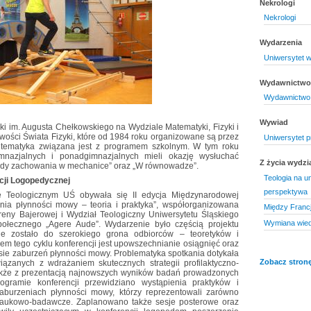
Nekrologi
Nekrologi
Wydarzenia
Uniwersytet w
Wydawnictwo 
Wydawnictwo 
Wywiad
yki im. Augusta Chełkowskiego na Wydziale Matematyki, Fizyki i
wości Świata Fizyki, które od 1984 roku organizowane są przez
Uniwersytet p
h tematyka związana jest z programem szkolnym. W tym roku
mnazjalnych i ponadgimnazjalnych mieli okazję wysłuchać
Z życia wydzi
sady zachowania w mechanice” oraz „W równowadze”.
Teologia na un
cji Logopedycznej
perspektywa
 Teologicznym UŚ obywała się II edycja Międzynarodowej
nia płynności mowy – teoria i praktyka”, współorganizowana
Między Francj
 Ireny Bajerowej i Wydział Teologiczny Uniwersytetu Śląskiego
Wymiana wied
ołecznego „Agere Aude”. Wydarzenie było częścią projektu
ane zostało do szerokiego grona odbiorców – teoretyków i
lem tego cyklu konferencji jest upowszechnianie osiągnięć oraz
ie zaburzeń płynności mowy. Problematyka spotkania dotykała
Zobacz stronę
iązanych z wdrażaniem skutecznych strategii profilaktyczno-
także z prezentacją najnowszych wyników badań prowadzonych
ogramie konferencji przewidziano wystąpienia praktyków i
zaburzeniach płynności mowy, którzy reprezentowali zarówno
 naukowo-badawcze. Zaplanowano także sesje posterowe oraz