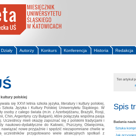
Działy
Autorzy
Konkurs
Konferencja
Historia
Redakcja
UŚ
Ten artykuł 
 kultury polskiej
ła się XXVI letnia szkoła języka, literatury i kultury polskiej,
Spis t
ła Szkoła Języka i Kultury Polskiej Uniwersytetu Śląskiego. W
ły osoby z całego świata (m.in. z Azerbejdżanu, Brazylii, Rosji,
, Chin, Argentyny czy Bułgarii), które połączyła wspólna pasja
j. Uczestnicy mieli okazję zapoznać się z polskimi tradycjami i
Badania nau
zdy naukowo-dydaktyczne do Katowic, Pszczyny, Oświęcimia,
Sztuka kompr
, nawiązać nowe przyjaźnie i spędzić niezapomniane chwile w
a uczestników przygotowano wiele atrakcyjnych spotkań z
Jak przyspies