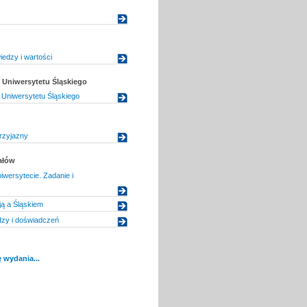
iedzy i wartości
Uniwersytetu Śląskiego
Uniwersytetu Śląskiego
rzyjazny
ałów
iwersytecie. Zadanie i
ą a Śląskiem
zy i doświadczeń
 wydania...