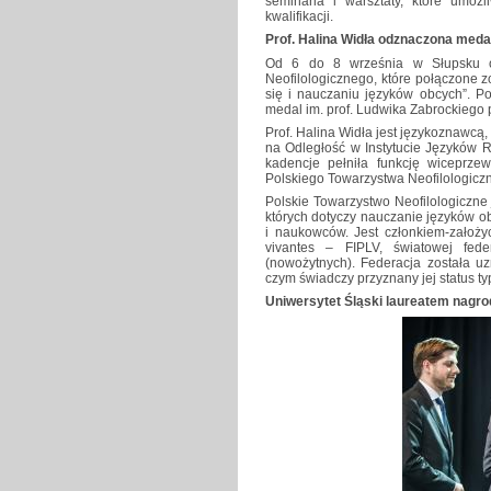
seminaria i warsztaty, które umoż
kwalifikacji.
Prof. Halina Widła odznaczona meda
Od 6 do 8 września w Słupsku o
Neofilologicznego, które połączone z
się i nauczaniu języków obcych”. P
medal im. prof. Ludwika Zabrockiego p
Prof. Halina Widła jest językoznawcą,
na Odległość w Instytucie Języków R
kadencje pełniła funkcję wiceprze
Polskiego Towarzystwa Neofilologicz
Polskie Towarzystwo Neofilologiczne
których dotyczy nauczanie języków ob
i naukowców. Jest członkiem-założy
vivantes – FIPLV, światowej fede
(nowożytnych). Federacja została
czym świadczy przyznany jej status ty
Uniwersytet Śląski laureatem nagro