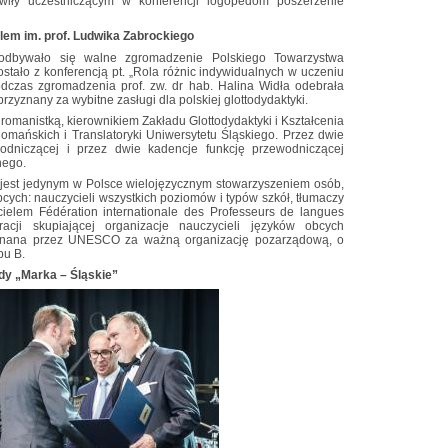
liwiły uczestniczącym w konferencji logopedom poszerzenie
lem im. prof. Ludwika Zabrockiego
dbywało się walne zgromadzenie Polskiego Towarzystwa
ostało z konferencją pt. „Rola różnic indywidualnych w uczeniu
odczas zgromadzenia prof. zw. dr hab. Halina Widła odebrała
rzyznany za wybitne zasługi dla polskiej glottodydaktyki.
 romanistką, kierownikiem Zakładu Glottodydaktyki i Kształcenia
omańskich i Translatoryki Uniwersytetu Śląskiego. Przez dwie
wodniczącej i przez dwie kadencje funkcję przewodniczącej
nego.
 jest jedynym w Polsce wielojęzycznym stowarzyszeniem osób,
cych: nauczycieli wszystkich poziomów i typów szkół, tłumaczy
cielem Fédération internationale des Professeurs de langues
racji skupiającej organizacje nauczycieli języków obcych
 uznana przez UNESCO za ważną organizację pozarządową, o
pu B.
dy „Marka – Śląskie”