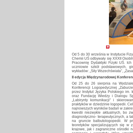
Od 5 do 30 września w Instytucie Fiz
Chemii UŚ odbywały się XXXII Osobli
Pracownię Dydaktyki Fizyki UŚ. Ic
uczniowie szkół podstawowych, gi
wykładów: „Siły Wszechświata”, „Za
II edycja Międzynarodowej Konferen
Od 25 do 26 sierpnia na Wydziale
Konferencji Logopedycznej „Zaburze
przez Instytut Języka Polskiego im.
oraz Fundację Wiedzy i Dialogu Sp
„Labirynty komunikacji” i skierow
praktyków w dziedzinie logopedii. Ce
najnowszych wyników badań w zakres
kwestii niezwykle aktualnych, bo zw
diagnostyczno- terapeutycznych, a 
na gruncie balbutologopedii. W pr
teoretyków specjalizujących się w 
krajowe, jak i zagraniczne ośrodki