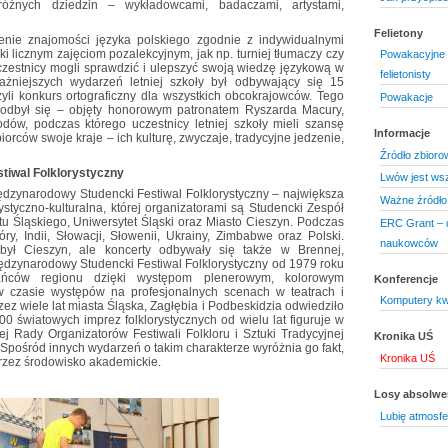
z różnych dziedzin – wykładowcami, badaczami, artystami,
Felietony
enie znajomości języka polskiego zgodnie z indywidualnymi
i licznym zajęciom pozalekcyjnym, jak np. turniej tłumaczy czy
Powakacyjne r
uczestnicy mogli sprawdzić i ulepszyć swoją wiedzę językową w
felietonisty
żniejszych wydarzeń letniej szkoły był odbywający się 15
zyli konkurs ortograficzny dla wszystkich obcokrajowców. Tego
Powakacje
odbył się – objęty honorowym patronatem Ryszarda Macury,
dów, podczas którego uczestnicy letniej szkoły mieli szansę
Informacje
rców swoje kraje – ich kulturę, zwyczaje, tradycyjne jedzenie,
Źródło zbioro
tiwal Folklorystyczny
Lwów jest ws
ędzynarodowy Studencki Festiwal Folklorystyczny – największa
Ważne źródło 
ystyczno-kulturalna, której organizatorami są Studencki Zespół
tu Śląskiego, Uniwersytet Śląski oraz Miasto Cieszyn. Podczas
ERC Grant – d
óry, Indii, Słowacji, Słowenii, Ukrainy, Zimbabwe oraz Polski.
naukowców
ył Cieszyn, ale koncerty odbywały się także w Brennej,
iędzynarodowy Studencki Festiwal Folklorystyczny od 1979 roku
ańców regionu dzięki występom plenerowym, kolorowym
Konferencje
w czasie występów na profesjonalnych scenach w teatrach i
Komputery kwa
zez wiele lat miasta Śląska, Zagłębia i Podbeskidzia odwiedziło
0 światowych imprez folklorystycznych od wielu lat figuruje w
 Rady Organizatorów Festiwali Folkloru i Sztuki Tradycyjnej
Kronika UŚ
Spośród innych wydarzeń o takim charakterze wyróżnia go fakt,
Kronika UŚ
przez środowisko akademickie.
Losy absolw
Lubię atmosfe