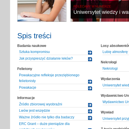
POLECAMY W NUMERZE
Uniwersytet wiedzy i wa
Spis treści
Badania naukowe
Losy absolwent
Sztuka kompromisu
Lubię atmosferę 
Jak przyspieszyć działanie leków?
Nekrologi
Nekrologi
Felietony
Powakacyjne refleksje przeziębionego
Wydarzenia
felietonisty
Uniwersytet wied
Powakacje
Wydawnictwo Uni
Informacje
Wydawnictwo Uni
Źródło zbiorowej wyobraźni
Lwów jest wszędzie
Wywiad
Ważne źródło nie tylko dla badaczy
Uniwersytet przy
ERC Grant – duże pieniądze dla
Z życia wydziałó