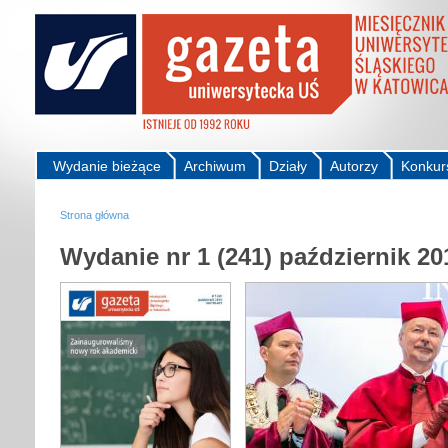
Wydanie bieżące
Archiwum
Działy
Autorzy
Konkur
Strona główna
Wydanie nr 1 (241) październik 20