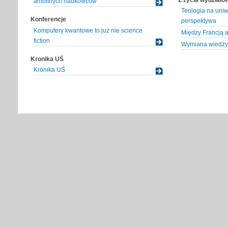
ambitnych naukowców
Teologia na uniw
Konferencje
perspektywa
Komputery kwantowe to już nie science
Między Francją 
fiction
Wymiana wiedzy
Kronika UŚ
Kronika UŚ