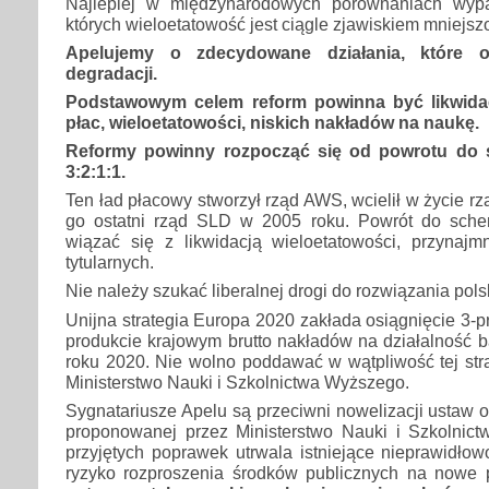
Najlepiej w międzynarodowych porównaniach wypa
których wieloetatowość jest ciągle zjawiskiem mniejs
Apelujemy o zdecydowane działania, które 
degradacji.
Podstawowym celem reform powinna być likwidacj
płac, wieloetatowości, niskich nakładów na naukę.
Reformy powinny rozpocząć się od powrotu do
3:2:1:1.
Ten ład płacowy stworzył rząd AWS, wcielił w życie r
go ostatni rząd SLD w 2005 roku. Powrót do sche
wiązać się z likwidacją wieloetatowości, przynajm
tytularnych.
Nie należy szukać liberalnej drogi do rozwiązania pol
Unijna strategia Europa 2020 zakłada osiągnięcie 3-
produkcie krajowym brutto nakładów na działalność
roku 2020. Nie wolno poddawać w wątpliwość tej stra
Ministerstwo Nauki i Szkolnictwa Wyższego.
Sygnatariusze Apelu są przeciwni nowelizacji ustaw 
proponowanej przez Ministerstwo Nauki i Szkolnic
przyjętych poprawek utrwala istniejące nieprawidłowo
ryzyko rozproszenia środków publicznych na nowe 