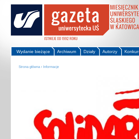
Wydanie bieżące
Archiwum
Działy
Autorzy
Konkur
Strona główna
›
Informacje