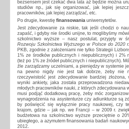
bezsensem jest czekać dwa lata aż będzie można ur
studiów np., jak się organizować, jak lepiej jes
pracowników, jak lepiej zarządzać, etc.
Po drugie, kwestię
finansowania
uniwersytetów.
Jest zdecydowanie za niskie, tak jeśli chodzi o nau
zapaść, i gdyby nie środki unijne, to moglibyśmy mówić 
szkolnictwo wyższe – nasz postulat, przyjęty w 
Rozwoju Szkolnictwa Wyższego w Polsce do 2020 r.
PKB, zgodnie z zało­żeniami nie tylko Strategii Lizbo
1% ze środków publicznych i niepublicznych) i 2% 
(też po 1% ze źródeł publicznych i niepublicznych). 
źle zarządzamy uczelniami, a pieniędzy w systemie je
na pewno nigdy nie jest tak dobrze, żeby nie m
rzeczywistość jest zdecydowanie bardziej złożona, 
wyniki ankiety, jaka została przeprowadzona nied
młodych pracowników nauki, z których zdecydowana w
musi podjąć dodatkową pracę, żeby móc zorganizowa
wynagrodzenia na asystenturze czy adiunkturze są z
by poświęcić się wyłącznie pracy naukowej, czy te
krajom, gdzie – jak np. we Francji – w 2009 r. zwię
budżetowa na szkolnictwo wyższe przeciętnie o 2
ubiegłego, a azymutem finansowania badań naukowy
2012.