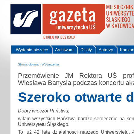
Wydanie bieżące
Archiwum
Działy
Autorzy
Konkur
Strona główna
›
Wydarzenia
Przemówienie JM Rektora UŚ prof
Wiesława Banysia podczas koncertu ak
Szeroko otwarte d
Dobry wieczór Państwu,
witam wszystkich Państwa bardzo serdecznie na konc
Uniwersytetu Śląskiego.
To już 42 lata działalności naszego Uniwersytetu. 4