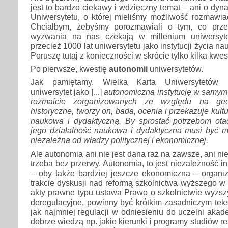
jest to bardzo ciekawy i wdzięczny temat – ani o dy
Uniwersytetu, o której mieliśmy możliwość rozmawia
Chciałbym, żebyśmy porozmawiali o tym, co prze
wyzwania na nas czekają w millenium uniwersyt
przecież 1000 lat uniwersytetu jako instytucji życia n
Poruszę tutaj z konieczności w skrócie tylko kilka kwest
Po pierwsze, kwestię
autonomii
uniwersytetów.
Jak pamiętamy, Wielka Karta Uniwersytetów E
uniwersytet jako [...]
autonomiczną instytucję w samym
rozmaicie zorganizowanych ze względu na geog
historyczne, tworzy on, bada, ocenia i przekazuje kult
naukową i dydaktyczną. By sprostać potrzebom ota
jego działalność naukowa i dydaktyczna musi być mor
niezależna od władzy politycznej i ekonomicznej.
Ale autonomia ani nie jest dana raz na zawsze, ani nie 
trzeba bez przerwy. Autonomia, to jest niezależność int
– oby także bardziej jeszcze ekonomiczna – organiz
trakcie dyskusji nad reformą szkolnictwa wyższego w
akty prawne typu ustawa Prawo o szkolnictwie wyzs
deregulacyjne, powinny być krótkim zasadniczym te
jak najmniej regulacji w odniesieniu do uczelni aka
dobrze wiedzą np. jakie kierunki i programy studiów r