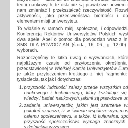
teorii naukowych, te ostatnie są prawdziwe bowiem o
nam zmieniać i przekształcać rzeczywistość. Rozwi
aktywności, jako przeciwieństwa bierności i obo
elementem misji uniwersytetu.
To właśnie w ramach misji społecznej i odpowiedzia
Konferencja Rektorów Uniwersytetów Polskich wys
dwa apele: Apel o pomoc dla powodzian wraz z i
SMS DLA POWODZIAN (środa, 16. 06., g. 12.00) 
wyborach.
Rozpoczęliśmy te kilka uwag o wyzwaniach, któr
najbliższym czasie od przytoczenia określenia 
przedstawionej w
Wielkiej Karcie Uniwersytetów Euro
je także przytoczeniem krótkiego z niej fragmentu:
tysiąclecia, tak jak i dotychczas:
przyszłość ludzkości zależy przede wszystkim od
naukowego i technicznego, który kształtuje się
wiedzy i badań naukowych, jakimi są prawdziwe un
zadanie uniwersytetów, jakim jest szerzenie 
pokoleń oznacza, iż w świecie współczesnym mus
całemu społeczeństwu, a także, iż kulturalna, s
przyszłość społeczeństwa wymaga znacznych 
szkolnictwa wyższego,