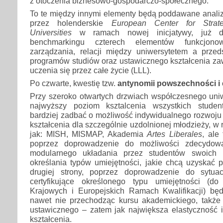
z otoczenia biznesowo-gospodarczo-społe­czne­go.
To te między innymi elementy będą poddawane analizi
przez holenderskie
European Center for Stra
Universities
w ramach nowej inicjatywy, już dru
benchmarkingu czterech elementów funkcjonow
zarządzania, relacji między uniwersytetem a przeds
programów studiów oraz ustawicznego kształcenia za
uczenia się przez całe życie (LLL).
Po czwarte, kwestię tzw.
antynomii powszechności i 
Przy szeroko otwartych drzwiach współczesnego uniw
najwyższy poziom ksztalcenia wszystkich stude
bardziej zadbać o możliwość indywidualnego rozwoju i
kształcenia dla szczególnie uzdolnionej młodzieży, w 
jak: MISH, MISMAP, Akademia
Artes Liberales
, ale
poprzez doprowadzenie do możliwości zdecydowa
modularnego układania przez studentów swoich 
określania typów umiejętności, jakie chcą uzyskać 
drugiej strony, poprzez doprowadzenie do sytuac
certyfikujące określonego typu umiejętności (d
Krajowych i Europejskich Ramach Kwalifikacji) b
nawet nie przechodząc kursu akademickiego, także
ustawicznego – zatem jak największa elastyczność i
kształcenia.