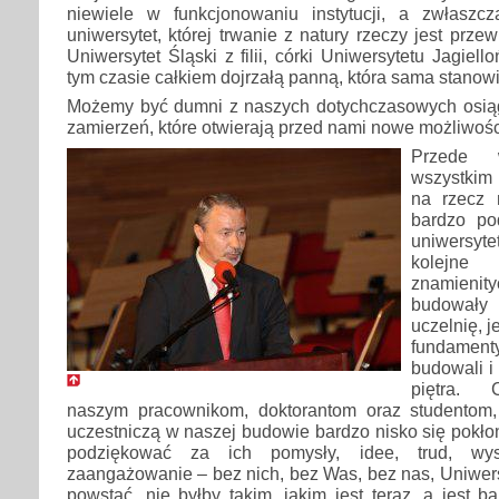
niewiele w funkcjonowaniu instytucji, a zwłaszcza 
uniwersytet, której trwanie z natury rzeczy jest prze
Uniwersytet Śląski z filii, córki Uniwersytetu Jagiello
tym czasie całkiem dojrzałą panną, która sama stanowi
Możemy być dumni z naszych dotychczasowych osiąg
zamierzeń, które otwierają przed nami nowe możliwośc
Przede w
wszystkim
na rzecz 
bardzo po
uniwersyte
kolejne 
znamieni
budowały
uczelnię, 
fundamen
budowali i 
piętra. 
naszym pracownikom, doktorantom oraz studentom, k
uczestniczą w naszej budowie bardzo nisko się pokłon
podziękować za ich pomysły, idee, trud, wysi
zaangażowanie – bez nich, bez Was, bez nas, Uniwers
powstać, nie byłby takim, jakim jest teraz, a jest b