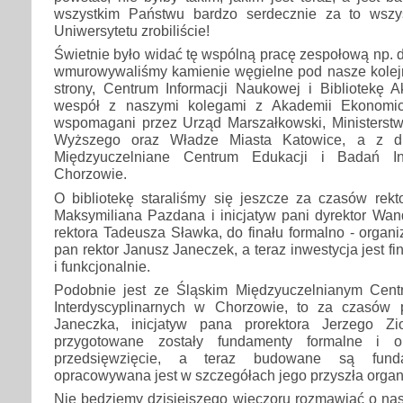
wszystkim Państwu bardzo serdecznie za to wszy
Uniwersytetu zrobiliście!
Świetnie było widać tę wspólną pracę zespołową np. 
wmurowywaliśmy kamienie węgielne pod nasze kolejne
strony, Centrum Informacji Naukowej i Bibliotekę
wespół z naszymi kolegami z Akademii Ekonomic
wspomagani przez Urząd Marszałkowski, Ministerstw
Wyższego oraz Władze Miasta Katowice, a z dru
Międzyuczelniane Centrum Edukacji i Badań Int
Chorzowie.
O bibliotekę staraliśmy się jeszcze za czasów rekt
Maksymiliana Pazdana i inicjatyw pani dyrektor Wan
rektora Tadeusza Sławka, do finału formalno - organ
pan rektor Janusz Janeczek, a teraz inwestycja jest 
i funkcjonalnie.
Podobnie jest ze Śląskim Międzyuczelnianym Cent
Interdyscyplinarnych w Chorzowie, to za czasów 
Janeczka, inicjatyw pana prorektora Jerzego Zi
przygotowane zostały fundamenty formalne i o
przedsięwzięcie, a teraz budowane są fund
opracowywana jest w szczegółach jego przyszła organ
Nie będziemy dzisiejszego wieczoru rozmawiać o nas