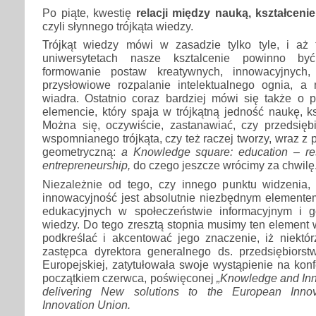
Po piąte, kwestię
relacji między nauką, kształceni
czyli słynnego trójkąta wiedzy.
Trójkąt wiedzy mówi w zasadzie tylko tyle, i aż
uniwersytetach nasze ksztalcenie powinno by
formowanie postaw kreatywnych, innowacyjnych,
przysłowiowe rozpalanie intelektualnego ognia, a
wiadra. Ostatnio coraz bardziej mówi się także o p
elemencie, który spaja w trójkątną jedność naukę, ks
Można się, oczywiście, zastanawiać, czy przedsięb
wspomnianego trójkąta, czy też raczej tworzy, wraz z p
geometryczną:
a Knowledge square: education – re
entrepreneurship,
do czego jeszcze wrócimy za chwilę
Niezależnie od tego, czy innego punktu widzenia,
innowacyjność jest absolutnie niezbędnym elemente
edu­kacyjnych w społeczeństwie informacyjnym i 
wiedzy. Do tego zresztą stopnia musimy ten element w
podkreślać i akcentować jego znaczenie, iż niektórz
zastępca dyrektora generalnego ds. przedsiębiorst
Europejskiej, zatytułowała swoje wystąpienie na konf
początkiem czerwca, poświęconej
„Knowledge and Inn
delivering New solutions to the European Inno
Innovation Union.