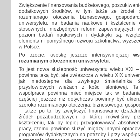
Zwiększenie finansowania budżetowego, poszukiwanie
dodatkowych środków, w tym także ze źródeł p
rozumianego otoczenia biznesowego, gospodarc
uniwersytetu, na badania naukowe i kształcenie 
stosownych, niezbędnych reform zapewniających w
poziom badań naukowych i dydaktyki są, wzięte
elementami pomyślnego rozwoju szkolnictwa wyższ
w Polsce.
Po trzecie, kwestię jeszcze intensywniejszej
ws
rozumianym otoczeniem uniwersytetu.
To jest nowa służebność uniwersytetu wieku XXI 
powinna taką być, ale zwłaszcza w wieku XIX uniwers
jak niedostępne dla zwykłego śmiertelnika 
przysłowiowych wieżach z kości słoniowej. Ta 
współpraca powinna mieć miejsce tak w badania
częściej jeszcze niż dotychczas powinny być ukie
szeroko rozumianego otoczenia: biznesowego, gospo
– także po to, by zwiększyć finansowanie działaln
źródeł pozabudżetowych, o której mówiliśmy pr
kształceniu, tak by lepiej przygotowywać absolwe
pracy, czemu powinno służyć między innymi opracow
programów dydaktycznych na potrzeby i przy współpr