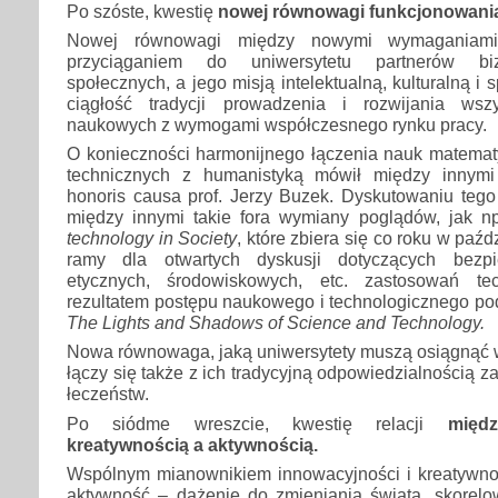
Po szóste, kwestię
nowej równowagi funkcjonowania
Nowej równowagi między nowymi wymaganiam
przyciąganiem do uniwersytetu partnerów biz
społecznych, a jego misją intelektualną, kulturalną i 
ciągłość tradycji prowadzenia i rozwijania ws
naukowych z wymogami współczesnego rynku pracy.
O konieczności harmonijnego łączenia nauk matematy
technicznych z humanistyką mówił między innymi
honoris causa prof. Jerzy Buzek. Dyskutowaniu tego 
między innymi takie fora wymiany poglądów, jak 
technology in Society
, które zbiera się co roku w paźd
ramy dla otwartych dyskusji dotyczących bezpi
etycznych, środowiskowych, etc. zastosowań te
rezultatem postępu naukowego i technologicznego p
The Lights and Shadows of Science and Technology.
Nowa równowaga, jaką uniwersytety muszą osiągnąć w
łączy się także z ich tradycyjną odpowiedzialnością z
łeczeństw.
Po siódme wreszcie, kwestię relacji
międz
kreatywnością a aktywnością.
Wspólnym mianownikiem innowacyjności i kreatywnośc
aktywność – dążenie do zmieniania świata, skorel