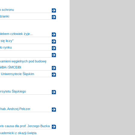
 schronu
dzianki
ebem człowiek żyje...
się liczy”
o rynku
amieni węgielnych pod budowę
iBA i ŚMCEiBI
 Uniwersytecie Śląskim
rsytetu Śląskiego
 hab. Andrzej Pelczer
ris causa dla prof. Jerzego Buzka
kademicki z okazji święta