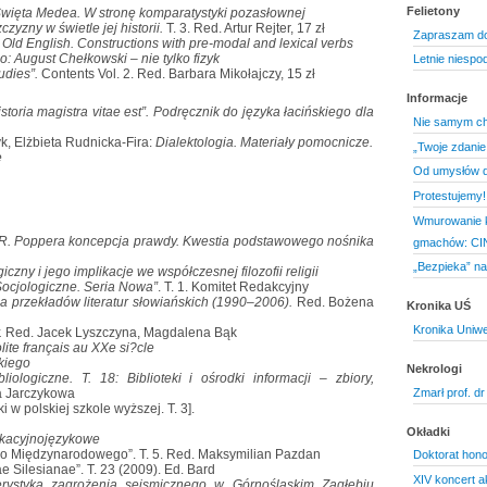
Felietony
więta Medea. W stronę komparatystyki pozasłownej
yzny w świetle jej historii.
T. 3. Red. Artur Rejter, 17 zł
Zapraszam do
 Old English. Constructions with pre-modal and lexical verbs
ło: August Chełkowski – nie tylko fizyk
Letnie niespo
tudies”.
Contents Vol. 2. Red. Barbara Mikołajczy, 15 zł
Informacje
storia magistra vitae est”. Podręcznik do języka łacińskiego dla
Nie samym chl
Elżbieta Rudnicka-Fira:
Dialektologia. Materiały pomocnicze.
„Twoje zdanie 
e
Od umysłów d
Protestujemy!
Wmurowanie k
 R. Poppera koncepcja prawdy. Kwestia podstawowego nośnika
gmachów: CIN
„Bezpieka” na
iczny i jego implikacje we współczesnej filozofii religii
Socjologiczne. Seria Nowa”
. T. 1. Komitet Redakcyjny
fia przekładów literatur słowiańskich (1990–2006).
Red. Bożena
Kronika UŚ
Kronika Uniwe
.
Red. Jacek Lyszczyna, Magdalena Bąk
lite français au XXe si?cle
kiego
Nekrologi
bliologiczne. T. 18: Biblioteki i ośrodki informacji – zbiory,
Zmarł prof. dr
a Jarczykowa
 polskiej szkole wyższej. T. 3].
Okładki
kacyjnojęzykowe
 Międzynarodowego”. T. 5. Red. Maksymilian Pazdan
Doktorat hono
ilesianae”. T. 23 (2009). Ed. Bard
XIV koncert a
erystyka zagrożenia sejsmicznego w Górnośląskim Zagłębiu