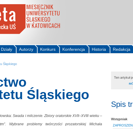
Działy
Autorzy
Konkurs
Konferencja
Historia
Redakcja
u Śląskiego
ctwo
Ten artykuł 
nr
tetu Śląskiego
Spis t
łowska:
Swada i milczenie. Zbiory oratorskie XVII–XVIII wieku –
Wstępniak
rytm”. Wybrane problemy twórczości prozatorskiej Michała
ZAPROSZEN