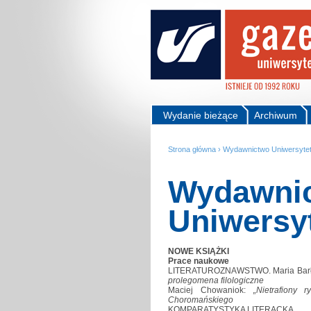
Wydanie bieżące
Archiwum
Strona główna
›
Wydawnictwo Uniwersytet
Wydawni
Uniwersy
NOWE KSIĄŻKI
Prace naukowe
LITERATUROZNAWSTWO. Maria Bar
prolegomena filologiczne
Maciej Chowaniok:
„Nietrafiony 
Choromańskiego
KOMPARATYSTYKA LITERACKA