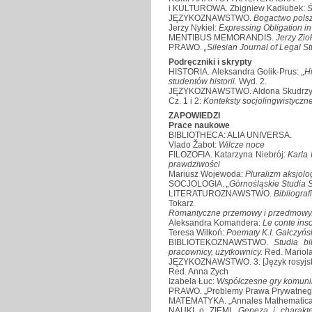
i KULTUROWA. Zbigniew Kadłubek:
Ś
JĘZYKOZNAWSTWO.
Bogactwo polszcz
Jerzy Nykiel:
Expressing Obligation in
MENTIBUS MEMORANDIS.
Jerzy Zio
PRAWO.
„Silesian Journal of Legal S
Podręczniki i skrypty
HISTORIA. Aleksandra Golik-Prus:
„Hi
studentów historii.
Wyd. 2.
JĘZYKOZNAWSTWO. Aldona Skudrzyk, 
Cz. 1 i 2:
Konteksty socjolingwistyczn
ZAPOWIEDZI
Prace naukowe
BIBLIOTHECA: ALIA UNIVERSA.
Vlado Žabot:
Wilcze noce
FILOZOFIA. Katarzyna Niebrój:
Karla
prawdziwości
Mariusz Wojewoda:
Pluralizm aksjolog
SOCJOLOGIA.
„Górnośląskie Studia 
LITERATUROZNAWSTWO.
Bibliogra
Tokarz
Romantyczne przemowy i przedmowy
Aleksandra Komandera:
Le conte inso
Teresa Wilkoń:
Poematy K.I. Gałczyńs
BIBLIOTEKOZNAWSTWO.
Studia bi
pracownicy, użytkownicy.
Red. Mariol
JĘZYKOZNAWSTWO. 3. [Język rosyjski w
Red. Anna Zych
Izabela Łuc:
Współczesne gry komuni
PRAWO. „Problemy Prawa Prywatnego
MATEMATYKA. „Annales Mathematicae S
NAUKI o ZIEMI.
Geneza i charakt