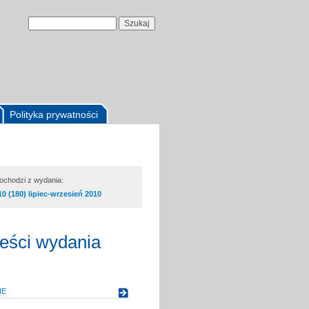
Polityka prywatności
pochodzi z wydania:
10 (180) lipiec-wrzesień 2010
reści wydania
IE