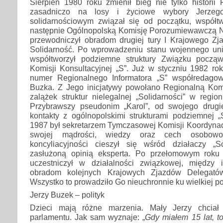
Sierpień 1980 roku zmienił bieg nie tylko historii 
zasadniczo na losy i życiowe wybory Jerze
solidarnościowym związał się od początku, współt
następnie Ogólnopolską Komisję Porozumiewawczą N
przewodniczył obradom drugiej tury I Krajowego 
Solidarność. Po wprowadzeniu stanu wojennego un
współtworzył podziemne struktury Związku pocz
Komisji Konsultacyjnej „S”. Już w styczniu 1982 ro
numer Regionalnego Informatora „S” współredago
Buzka. Z Jego inicjatywy powołano Regionalną Ko
zalążek struktur nielegalnej „Solidarności” w regio
Przybrawszy pseudonim „Karol”, od swojego drugi
kontakty z ogólnopolskimi strukturami podziemnej „
1987 był sekretarzem Tymczasowej Komisji Koordynacy
swojej mądrości, wiedzy oraz cech osobowoś
koncyliacyjności cieszył się wśród działaczy „S
zasłużoną opinią eksperta. Po przełomowym roku
uczestniczył w działalności związkowej, między 
obradom kolejnych Krajowych Zjazdów Delegató
Wszystko to prowadziło Go nieuchronnie ku wielkiej pol
Jerzy Buzek – polityk
Dzieci mają różne marzenia. Mały Jerzy chcia
parlamentu. Jak sam wyznaje: „
Gdy miałem 15 lat, t