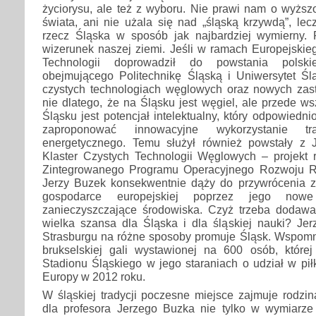
życiorysu, ale też z wyboru. Nie prawi nam o wyższ
świata, ani nie użala się nad „śląską krzywdą”, lec
rzecz Śląska w sposób jak najbardziej wymierny.
wizerunek naszej ziemi. Jeśli w ramach Europejskiego
Technologii doprowadził do powstania polsk
obejmującego Politechnikę Śląską i Uniwersytet Śl
czystych technologiach węglowych oraz nowych zas
nie dlatego, że na Śląsku jest węgiel, ale przede ws
Śląsku jest potencjał intelektualny, który odpowiedni
zaproponować innowacyjne wykorzystanie tr
energetycznego. Temu służył również powstały z J
Klaster Czystych Technologii Węglowych – projekt
Zintegrowanego Programu Operacyjnego Rozwoju Re
Jerzy Buzek konsekwentnie dąży do przywrócenia z
gospodarce europejskiej poprzez jego nowe
zanieczyszczające środowiska. Czyż trzeba dodawa
wielka szansa dla Śląska i dla śląskiej nauki? Jer
Strasburgu na różne sposoby promuje Śląsk. Wspomni
brukselskiej gali wystawionej na 600 osób, które
Stadionu Śląskiego w jego staraniach o udział w pił
Europy w 2012 roku.
W śląskiej tradycji poczesne miejsce zajmuje rodzi
dla profesora Jerzego Buzka nie tylko w wymiarze