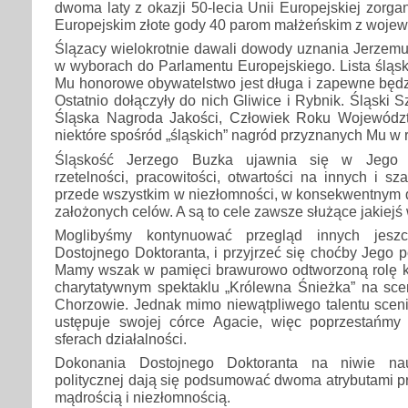
dwoma laty z okazji 50-lecia Unii Europejskiej zorg
Europejskim złote gody 40 parom małżeńskim z wojew
Ślązacy wielokrotnie dawali dowody uznania Jerzemu
w wyborach do Parlamentu Europejskiego. Lista śląski
Mu honorowe obywatelstwo jest długa i zapewne będzi
Ostatnio dołączyły do nich Gliwice i Rybnik. Śląski 
Śląska Nagroda Jakości, Człowiek Roku Województ
niektóre spośród „śląskich” nagród przyznanych Mu w 
Śląskość Jerzego Buzka ujawnia się w Jego 
rzetelności, pracowitości, otwartości na innych i sz
przede wszystkim w niezłomności, w konsekwentnym d
założonych celów. A są to cele zawsze służące jakiejś
Moglibyśmy kontynuować przegląd innych jeszc
Dostojnego Doktoranta, i przyjrzeć się choćby Jego 
Mamy wszak w pamięci brawurowo odtworzoną rolę 
charytatywnym spektaklu „Królewna Śnieżka” na sce
Chorzowie. Jednak mimo niewątpliwego talentu sce
ustępuje swojej córce Agacie, więc poprzestańmy
sferach działalności.
Dokonania Dostojnego Doktoranta na niwie nau
politycznej dają się podsumować dwoma atrybutami p
mądrością i niezłomnością.