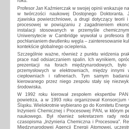
roku.
Profesor Jan Kaźmierczak w swojej opinii wskazuje n
w twórczości naukowej Dostojnego Doktoranta. 
zjawiska powierzchniowe, a drugi dotyczący teorii i
procesowej w powiązaniu z zagadnieniem ekonom
instalacji stosowanych w przemyśle chemiczn
Uniwersytecie w Cambridge wywołał u profesora B
pochłanianiem dwutlenku węgla – zainteresowanie ku
kontekście globalnego ocieplenia.
Szczególnie ważne, również z punktu widzenia prak
prace nad odsiarczaniem spalin. Ich wynikiem, oprócz
prezentacji na forach międzynarodowych, było 
przemysłowych w elektrowniach, między innymi 
ciepłowniach i rafineriach. Tym samym badani
kierowanego przez niego zespołu stały się niezwykl
środowiska.
W 1992 roku kierował zespołem ekspertów PAN
powietrza, a w 1993 roku organizował Konsorcjum
Śląsku. Wielokrotnie wybierano go do Komitetu Energe
Inżynierii Chemicznej i Procesowej PAN, w którym peł
naukowego. Był również sekretarzem rady redak
czasopisma „Inżynieria Chemiczna i Procesowa”. R
Międzynarodowej Agencji Energii Atomowej, uczes