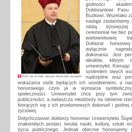
godności akadem
Doktorantowi Panu 
Buzkowi. Wszelako za
nastąpi zastanówmy 
istotą dzisiejsze
ceremoniał nie bez p
wielowiekowej tra
Doktorat honorow
wyłącznie nagro
dokonania. Jest pers
ideałów, którym 
uniwersytet. Kierując
systemem owych wart
nadrzędne oraz po
Prof. zw. dr hab. Janusz Janeczek, laudator
wskazania osób będących ich uosobieniem, a nada
honorowego czyni je w wymiarze symboliczny
społeczności. Uniwersytet chce przy tym zwr
publiczności, a zwłaszcza młodzieży na istnienie rze
biorących się z ich przełomowych dokonań i godnej
życiowej.
Dotychczasowi doktorzy honorowi Uniwersytetu Śląsk
znakomitych postaci świata nauki, kultury, sztuki or
życia publicznego. Jednak obecnie honorujemy 