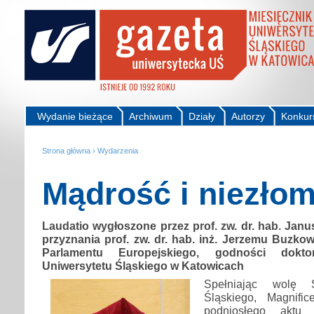
Wydanie bieżące
Archiwum
Działy
Autorzy
Konkur
Strona główna
›
Wydarzenia
Mądrość i niezło
Laudatio wygłoszone przez prof. zw. dr. hab. Janu
przyznania prof. zw. dr. hab. inż. Jerzemu Buzk
Parlamentu Europejskiego, godności dok
Uniwersytetu Śląskiego w Katowicach
Spełniając wolę S
Śląskiego, Magnifi
podniosłego aktu 