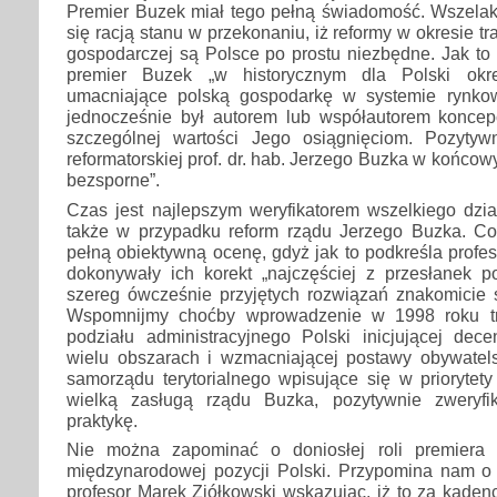
Premier Buzek miał tego pełną świadomość. Wszelak
się racją stanu w przekonaniu, iż reformy w okresie tra
gospodarczej są Polsce po prostu niezbędne. Jak to 
premier Buzek „w historycznym dla Polski okre
umacniające polską gospodarkę w systemie rynkow
jednocześnie był autorem lub współautorem koncepc
szczególnej wartości Jego osiągnięciom. Pozytywn
reformatorskiej prof. dr. hab. Jerzego Buzka w końco
bezsporne”.
Czas jest najlepszym weryfikatorem wszelkiego dział
także w przypadku reform rządu Jerzego Buzka. Co
pełną obiektywną ocenę, gdyż jak to podkreśla profes
dokonywały ich korekt „najczęściej z przesłanek po
szereg ówcześnie przyjętych rozwiązań znakomicie s
Wspomnijmy choćby wprowadzenie w 1998 roku trój
podziału administracyjnego Polski inicjującej dece
wielu obszarach i wzmacniającej postawy obywatels
samorządu terytorialnego wpisujące się w priorytety 
wielką zasługą rządu Buzka, pozytywnie zweryf
praktykę.
Nie można zapominać o doniosłej roli premiera
międzynarodowej pozycji Polski. Przypomina nam o 
profesor Marek Ziółkowski wskazując, iż to za kaden