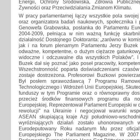
Energii, Ochrony Środowiska, Zdrowia Publiczn
Żywności oraz Przeciwdziałania Zmianom Klimatu.
W pracy parlamentarnej łączy wszystkie pola swojej
oraz organizatora badań naukowych, społecznika i p
Genowefa Grabowska, posłanka do Parlamentu Euro
2004-2009, pełniąca w nim ważną funkcję skarbnik
działalność Dostojnego Doktoranta: „zarówno w komi
jak i na forum plenarnym Parlamentu Jerzy Buzek
odważne, kompetentne, o dużym ciężarze gatunkowym
widoczne i odczuwalne dla wszystkich Polaków”. I d
Buzek dał się poznać jako poseł pracowity, kompetent
Wszechstronność poparta doświadczeniami czasów
zostaje dostrzeżona. Profesorowi Buzkowi powierz
Był posłem sprawozdawcą 7 Programu Ramow
Technologicznego i Wdrożeń Unii Europejskiej. Skutec
funduszy w tym Programie oraz o równoprawny dos
przecież środków finansowych programu dla n
Europejskiej. Reprezentował Parlament Europejski w
rewolucji” na Ukrainie i negocjował warunki wsp
ASEAN skupiającą kraje Azji południowo-wschodni
wyróżniających działań zostało uhonorowanych 
Eurodeputowany Roku nadanym Mu przez oficjal
Europejskiego The Parliament Magazine. W 2007