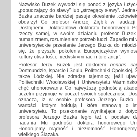
Nazwisko Buzek wywodzi się ponoć z języka łużycki
„pobudzający do sławy” lub „strzegący sławy”. Jedna
Buzka znacznie bardziej pasuje określenie „człowie
obdarzył Go profesor Andrzej Ziębik w laudacji
Dostojnemu Doktorantowi doktoratu honorowego Pol
rzeczy samej, w swoim działaniu profesor Buzek 
humanizmem, rozumieniem potrzeb ludzi. Zapadło mi 
uniwersyteckie przesłanie Jerzego Buzka do mło­dz
się, że przyszłe pokolenia Europejczyków wynios
kultury otwartości, niedyskryminacji i tolerancji”.
Profesor Jerzy Buzek jest doktorem
honoris ca
Dortmundzie, Isparcie i Seulu, Politechniki Opolskiej, 
także Łódzkiej. Nie zdradzę tajemnicy, jeśli uja
Politechniki Wrocławskiej i Uniwersytetu Warmińsko
chęć uhonorowania Go najwyższą godnością akadem
uczelni przyjmuje w poczet swoich społeczności Dos
oznacza, iż w osobie profesora Jerzego Buzka 
wartości, którym hołdują i które stanowią o ist
uniwersytetu. To przekonanie wynikające z dot
profesora Jerzego Buzka legło też u podstaw dzi
nadania Mu godności doktora honorowego Uniw
Honorujemy mądrość i niezłomność. Honorujemy
wielkiego Ślązaka.