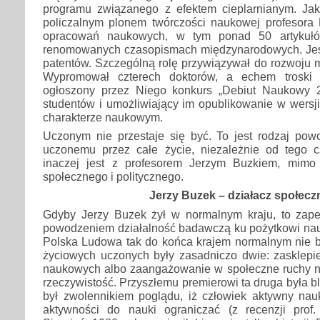
programu związanego z efektem cieplarnianym. Ja
policzalnym plonem twórczości naukowej profesora
opracowań naukowych, w tym ponad 50 artykuł
renomowanych czasopismach międzynarodowych. Jest
patentów. Szczególną rolę przywiązywał do rozwoju 
Wypromował czterech doktorów, a echem troski 
ogłoszony przez Niego konkurs „Debiut Naukowy 
studentów i umożliwiający im opublikowanie w wersj
charakterze naukowym.
Uczonym nie przestaje się być. To jest rodzaj pow
uczonemu przez całe życie, niezależnie od tego 
inaczej jest z profesorem Jerzym Buzkiem, mim
społecznego i politycznego.
Jerzy Buzek – działacz społecz
Gdyby Jerzy Buzek żył w normalnym kraju, to zap
powodzeniem działalność badawczą ku pożytkowi nauk
Polska Ludowa tak do końca krajem normalnym nie był
życiowych uczonych były zasadniczo dwie: zasklepi
naukowych albo zaangażowanie w społeczne ruchy n
rzeczywistość. Przyszłemu premierowi ta druga była bl
był zwolennikiem poglądu, iż człowiek aktywny nau
aktywności do nauki ograniczać (z recenzji prof