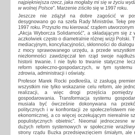
najpiękniejsza rzecz, jaka mogłaby mi się w życiu wyd
w wolnej Polsce
”. Marzenie ziściło się w 1997 roku.
Jeszcze nie zdążył na dobre zagościć w pose
desygnowano go na szefa Rady Ministrów. Tekę pre
1997 roku. Przyszło mu kierować rządem utworzonym
„Akcja Wyborcza Solidarność”, a składającym się z 
aczkolwiek często o diametralnie różnej wizji Polski.
mediacyjnym, koncyliacyjności, skłonności do dialogu 
z mocy sprawowanego urzędu, a przede wszystkim
niezłomności zawdzięczał ten rząd swoje najdłuż
historii trwanie. I nie było to trwanie statyczne l
reform społeczno-gospodarczych, w tym systemu 
zdrowia, administracji i oświaty.
Profesor Marek Rocki podkreśla, iż zasługą premie
wszystkim nie tylko wskazanie celu reform, ale jed
realizacji, a więc drogi przejścia pomięd
gospodarowania. Transformacja systemu gospodar
musiała być ówcześnie dokonywana na przekór
politycznych i w konfrontacji ze społeczeństwem ni
ekonomicznej, a co więcej oczekującym nierealnie s
populistycznych obietnic”. Nieomal jednoczesne 
dużych reform systemowych w społecznie wrażliwy
strony rządu Buzka przedsięwzięciem śmiałym, ale m