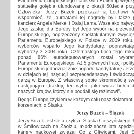
Parlamentu Europejskiego Hans Gert Pöttering wręcz
statuetkę gołębia ufundowaną z okazji 60.lecia prz
Człowieka. Jerzy Buzek przekazał ją Lechowi W
wspomnieć, że laureatami tej nagrody byli także
kanclerz Angela Merkel i Dalaj Lama. Wszelako najwy
Jego zasług dla Europy był Jego wybór na przewo
Europejskiego, poprzedzony spektakularnym zwyci
Parlamentu Europejskiego w Polsce w 2009 roku.
wyborców wsparło Jego kandydaturę, poprawiaj
wyborczy z 2004 roku. Czternastego lipca tego rok
ponad 86% eurodeputowanych został wybran
Parlamentu Europejskiego. Aż 5 głównych frakcji poli
Europejskim jednoznacznie poparło kandydaturę Jerz
w dziejach tej instytucji bezprecedensowy i świadczą
darzą w Europie. Z właściwą sobie skromnością sw
następująco: „traktuję ten wybór jako wyraz hołdu 
naszych krajów, którzy nie poddali się reżimowi”.
Będąc Europejczykiem w każdym calu nasz doktorant 
korzeniach, o Śląsku.
Jerzy Buzek – Ślązak
Jerzy Buzek jest stela czyli ze Śląska Cieszyńskiego.
w Śmiłowicach na Zaolziu, młodzieńcze lata spędzi
kariery naukowej związał Go z Gliwicami. Jest Ś