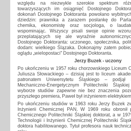
względu na niezwykle szerokie spektrum różn
towarzyszących im osiągnięć Dostojnego Doktor
dokonań Dostojnego Doktoranta powołano wybitnych 
dziedzin: prawnika a zarazem posłankę do Parla
chemika, ekonomistę oraz socjologa, o lauda
wspominając. Wszyscy pisali swoje opinie wzoruj
przeplatających się ale wyraźnie autonomiczny
Dostojnego Doktoranta: uczonego, społecznika, poli
dodam: wielkiego Ślązaka. Dokonajmy zatem pobie
oglądu „wielopostaci” Dostojnego Doktoranta.
Jerzy Buzek - uczony
Po ukończeniu w 1957 roku chorzowskiego Liceum O
Juliusza Słowackiego – dzisiaj jest to liceum aka
patronatem Uniwersytetu Śląskiego – podjął 
Mechaniczno-Energetycznym Politechniki Śląski
wyborze studiów zapewne nie bez znaczenia pozos
przyszłego premiera, Paweł był inżynierem elektrykiem
Po ukończeniu studiów w 1963 roku Jerzy Buzek zwi
Inżynierii Chemicznej PAN. W 1969 roku obronił
Chemicznego Politechniki Śląskiej doktorat, a w 19
Technologii i Inżynierii Chemicznej Politechniki Ślą
doktora habilitowanego. Tytuł profesora nauk techni