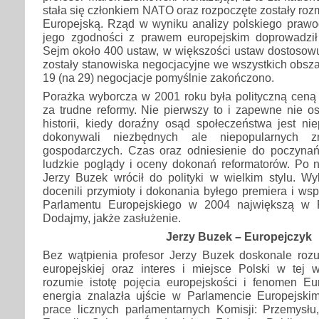
stała się członkiem NATO oraz rozpoczęte zostały ro
Europejską. Rząd w wyniku analizy polskiego praw
jego zgodności z prawem europejskim doprowadził
Sejm około 400 ustaw, w większości ustaw dostosow
zostały stanowiska negocjacyjne we wszystkich obsza
19 (na 29) negocjacje pomyślnie zakończono.
Porażka wyborcza w 2001 roku była polityczną ceną 
za trudne reformy. Nie pierwszy to i zapewne nie os
historii, kiedy doraźny osąd społeczeństwa jest nie
dokonywali niezbędnych ale niepopularnych z
gospodarczych. Czas oraz odniesienie do poczyna
ludzkie poglądy i oceny dokonań reformatorów. Po n
Jerzy Buzek wrócił do polityki w wielkim stylu. Wy
docenili przymioty i dokonania byłego premiera i ws
Parlamentu Europejskiego w 2004 największą w P
Dodajmy, jakże zasłużenie.
Jerzy Buzek – Europejczyk
Bez wątpienia profesor Jerzy Buzek doskonale rozu
europejskiej oraz interes i miejsce Polski w tej 
rozumie istotę pojęcia europejskości i fenomen Eu
energia znalazła ujście w Parlamencie Europejsk
prace licznych parlamentarnych Komisji: Przemys