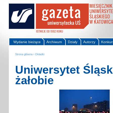
Wydanie bieżące
Archiwum
Działy
Autorzy
Konkur
Strona główna
›
Okładki
Uniwersytet Śląsk
żałobie