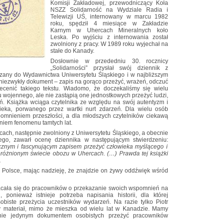
Komisji Zakładowej, przewodniczący Koła
NSZZ Solidarność na Wydziale Radia i
Telewizji UŚ, internowany w marcu 1982
roku, spędził 4 miesiące w Zakładzie
Karnym w Uhercach Mineralnych koło
Leska. Po wyjściu z internowania został
zwolniony z pracy. W 1989 roku wyjechał na
stałe do Kanady.
Dosłownie w przededniu 30. rocznicy
„Solidarności” przysłał swój dziennik z
kazany do Wydawnictwa Uniwersytetu Śląskiego i w najbliższym
o niezwykły dokument – zapis na gorąco przeżyć, wrażeń, odczuć
cenić takiego tekstu. Wiadomo, że doczekaliśmy się wielu
wojennego, ale nie zastąpią one jednostkowych przeżyć ludzi,
eń. Książka wciąga czytelnika ze względu na swój autentyzm i
ieka, porwanego przez wartki nurt zdarzeń. Dla wielu osób
mnieniem przeszłości, a dla młodszych czytelników ciekawą
żeniem fenomenu tamtych lat.
ach, następnie zwolniony z Uniwersytetu Śląskiego, a obecnie
iego, zawarł ocenę dziennika w następującym stwierdzeniu:
ycznym i fascynującym zapisem przeżyć człowieka myślącego i
różnionym świecie obozu w Uhercach. (…) Prawda tej książki
.
 Polsce, mając nadzieję, że znajdzie on żywy oddźwięk wśród
acała się do pracowników o przekazanie swoich wspomnień na
j, ponieważ istnieje potrzeba napisania historii, dla której
biste przeżycia uczestników wydarzeń. Na razie tylko Piotr
ły materiał, mimo że mieszka od wielu lat w Kanadzie. Mamy
anie jedynym dokumentem osobistych przeżyć pracowników