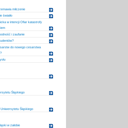
rzemawia milczenie
e światło
ka w intencji Ofiar katastrofy
kiem
odność i zaufanie
tudentów?
sarstw do nowego cesarstwa
o?
ysłu
rsytetu Śląskiego
Uniwersytetu Śląskiego
ląski w żałobie