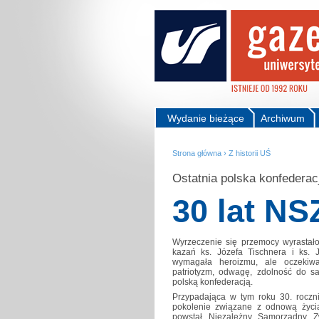
Wydanie bieżące
Archiwum
Strona główna
›
Z historii UŚ
Ostatnia polska konfederac
30 lat NS
Wyrzeczenie się przemocy wyrastało 
kazań ks. Józefa Tischnera i ks. J
wymagała heroizmu, ale oczekiwa
patriotyzm, odwagę, zdolność do sa
polską konfederacją.
Przypadająca w tym roku 30. rocznic
pokolenie związane z odnową życia
powstał Niezależny Samorządny Z