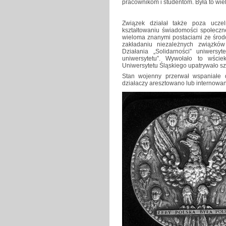
pracownikom i studentom. Była to wie
Związek działał także poza ucze
kształtowaniu świadomości społeczne
wieloma znanymi postaciami ze środo
zakładaniu niezależnych związk
Działania „Solidarności” uniwersyt
uniwersytetu”. Wywołało to wści
Uniwersytetu Śląskiego upatrywało 
Stan wojenny przerwał wspaniałe 
działaczy aresztowano lub internowan