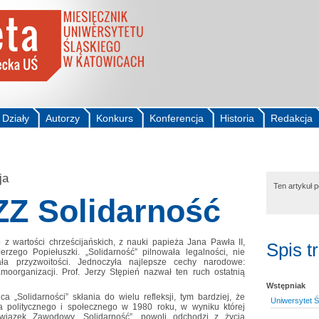
Działy
Autorzy
Konkurs
Konferencja
Historia
Redakcja
ja
Ten artykuł 
ZZ Solidarność
z wartości chrześcijańskich, z nauki papieża Jana Pawła II,
Spis t
erzego Popiełuszki. „Solidarność” pilnowała legalności, nie
ła przyzwoitości. Jednoczyła najlepsze cechy narodowe:
moorganizacji. Prof. Jerzy Stępień nazwał ten ruch ostatnią
Wstępniak
a „Solidarności” skłania do wielu refleksji, tym bardziej, że
Uniwersytet Ś
 politycznego i społecznego w 1980 roku, w wyniku której
wiązek Zawodowy „Solidarność”, powoli odchodzi z życia