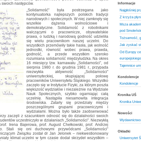
a swoich następców.
Informacje
„Solidarność” była postrzegana jako
Najgłośniej p
kontynuatorka najlepszych polskich tradycji
Z krzyża płyni
narodowych i społecznych. W niej zamknęły się
wszelkie dążenia wolnościowe i
Msza akademic
demokratyczne. Solidarność z robotnikami
pod Smoleńs
walczącymi o pracownicze, obywatelskie
prawa, o ludzką i narodową godność udzieliła
Tożsamość, g
się wielu pracownikom naszej uczelni. Do
Jak zyskać s
wszystkich przemówiły takie hasła, jak wolność
jednostki, równość wobec prawa, prawda,
Od Europy ce
godność, a przede wszystkim szeroko
rozumiana solidar­ność międzyludzka. Na okres
europejskieg
16 miesięcy tzw. karnawału „Solidarności”, od
Tajemnice um
sierpnia 1980 r. do grudnia 1981 r., przypada
niezwykła aktywność „Solidarności”
uniwersyteckiej, skupiającej połowę
Kondolencje
pracowników Uniwersytetu Śląskiego. Wszystko
Kondolencje
zaczęło się w Instytucie Fizyki, za którym poszła
większość wydziałów i niezależnie na Wydziale
Nauk Społecznych, szybko ogarniając całą
Kronika UŚ
uczelnię. Nastąpiła niesamowita integracja
Kronika Uniwe
środowiska. Zatarły się przedziały między
poszczególnymi grupami pracowniczymi i
wydziałami. Można było także zaobserwować
Nowości
rzy zaczęli z szacunkiem odnosić się do działalności swoich
Wydawnictwo 
tudentów uczestniczyło w działaniach „Solidarności”. Niezwykłą
rof. Irena Bajerowa, prof. August Chełkowski, prof. Andrzej
ko. Stali się oni duchowymi przywódcami „Solidarności”
Okładki
niczącym Związku został dr Jan Jelonek – niekwestionowany
iały klimat uczelni w tym czasie dodał skrzydeł wszystkim –
Uniwersytet Ś