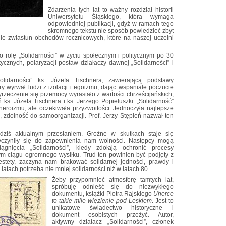
Zdarzenia tych lat to ważny rozdział historii
Uniwersytetu Śląskiego, która wymaga
odpowiedniej publikacji, gdyż w ramach tego
skromnego tekstu nie sposób powiedzieć zbyt
ynie zwiastun obchodów rocznicowych, które na naszej uczelni
o rolę „Solidarności” w życiu społecznym i politycznym po 30
tycznych, polaryzacji postaw działaczy dawnej „Solidarności” i
lidarności” ks. Józefa Tischnera, zawierającą podstawy
óry wyrwał ludzi z izolacji i egoizmu, dając wspaniałe poczucie
rzeczenie się przemocy wyrastało z wartości chrześcijańskich,
 ks. Józefa Tischnera i ks. Jerzego Popiełuszki. „Solidarność”
heroizmu, ale oczekiwała przyzwoitości. Jednoczyła najlepsze
 zdolność do samoorganizacji. Prof. Jerzy Stępień nazwał ten
 dziś aktualnym przesłaniem. Groźne w skutkach staje się
rzyczyniły się do zapewnienia nam wolności. Następcy mogą
ągnięcia „Solidarności”, kiedy zdołają ochronić procesy
 ciągu ogromnego wysiłku. Trud ten powinien być podjęty z
estety, zaczyna nam brakować solidarnej jedności, prawdy i
latach potrzeba nie mniej solidarności niż w latach 80.
Żeby przypomnieć atmosferę tamtych lat,
spróbuję odnieść się do niezwykłego
dokumentu, książki Piotra Rajskiego
Uherce
to takie miłe więzienie pod Leskiem
. Jest to
unikatowe świadectwo historyczne i
dokument osobistych przeżyć. Autor,
aktywny działacz „Solidarności”, członek