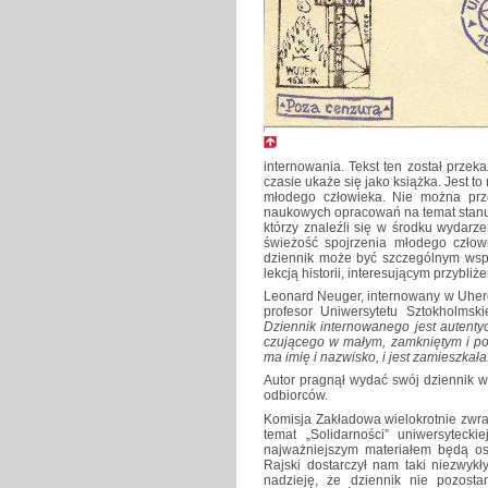
internowania. Tekst ten został prze
czasie ukaże się jako książka. Jest t
młodego człowieka. Nie można prze
naukowych opracowań na temat stanu 
którzy znaleźli się w środku wydarz
świeżość spojrzenia młodego człow
dziennik może być szczególnym wspo
lekcją historii, interesującym przybli
Leonard Neuger, internowany w Uherc
profesor Uniwersytetu Sztokholmsk
Dziennik internowanego jest autent
czującego w małym, zamkniętym i po
ma imię i nazwisko, i jest zamieszkała
Autor pragnął wydać swój dziennik w
odbiorców.
Komisja Zakładowa wielokrotnie zwr
temat „Solidarności” uniwersyteckie
najważniejszym materiałem będą oso
Rajski dostarczył nam taki niezwyk
nadzieję, że dziennik nie pozost