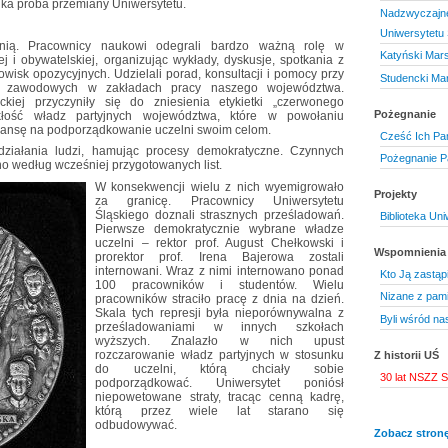
lka próba przemiany Uniwersytetu.
Nadzwyczajne
Uniwersytetu 
lnią. Pracownicy naukowi odegrali bardzo ważną rolę w
Katyński Mar
j i obywatelskiej, organizując wykłady, dyskusje, spotkania z
wisk opozycyjnych. Udzielali porad, konsultacji i pomocy przy
Studencki Ma
ów zawodowych w zakładach pracy naszego województwa.
eckiej przyczyniły się do zniesienia etykietki „czerwonego
Pożegnanie
ekłość władz partyjnych województwa, które w powołaniu
szansę na podporządkowanie uczelni swoim celom.
Cześć Ich Pa
działania ludzi, hamując procesy demokratyczne. Czynnych
Pożegnanie P
o według wcześniej przygotowanych list.
W konsekwencji wielu z nich wyemigrowało
Projekty
za granicę. Pracownicy Uniwersytetu
Śląskiego doznali strasznych prześladowań.
Biblioteka Un
Pierwsze demokratycznie wybrane władze
uczelni – rektor prof. August Chełkowski i
Wspomnienia
prorektor prof. Irena Bajerowa zostali
internowani. Wraz z nimi internowano ponad
Kto Ją zastąp
100 pracowników i studentów. Wielu
Nizane z pami
pracowników straciło pracę z dnia na dzień.
Skala tych represji była nieporównywalna z
Byli wśród na
prześladowaniami w innych szkołach
wyższych. Znalazło w nich upust
rozczarowanie władz partyjnych w stosunku
Z historii UŚ
do uczelni, którą chciały sobie
30 lat NSZZ S
podporządkować. Uniwersytet poniósł
niepowetowane straty, tracąc cenną kadrę,
którą przez wiele lat starano się
odbudowywać.
Zobacz stronę