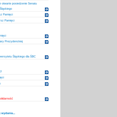
 otwarte posiedzenie Senatu
Śląskiego
sz Pamięci
rsz Pamięci
mięci
ary Prezydenckiej
iwersytetu Śląskiego dla ŚBC
i?
ęci
s
olidarność
 wydania...