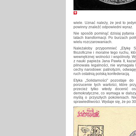
wiele. Uznać należy, że jest to jed
powinny znaleźć odpowiedni wyraz.
Nie sposób pominąć dzisiaj pytania 
latach transformacji. Po burzach poli
wielu rozczarowaniach.
Należałoby przypomnieć „Etykę So
filozoficzne i moralne tego ruchu, kt
wewnętrznej wolności i wspólnoty. Wy
z nauki papieża Jana Pawła II, kazań
pilnowała legalności, nie wymagała 
cechy narodowe: patriotyzm, odwagę,
ruch ostatnią polską konfederacją.
Etyka „Solidarności” pozostaje do
porzucenie tych wartości, które p
przecież tylko wtedy docenić osi
demokratyczne, co wymaga w dalszym
myślą o przyszłych pokoleniach. Ni
sprawiedliwości. Wydaje się, że po 30 