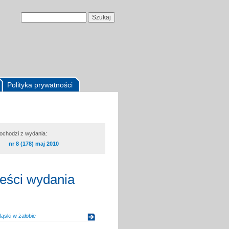
Polityka prywatności
pochodzi z wydania:
nr 8 (178) maj 2010
reści wydania
ląski w żałobie