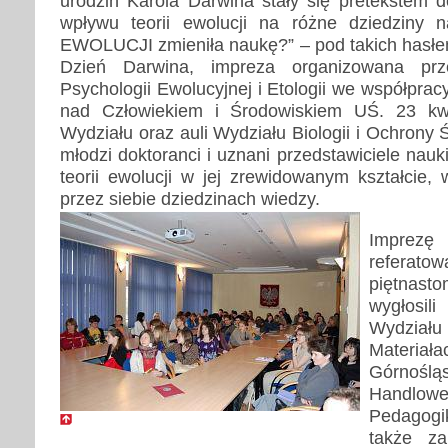
urodzin Karola Darwina stały się pretekstem d
wpływu teorii ewolucji na różne dziedziny 
EWOLUCJI zmieniła naukę?” – pod takich hasłem
Dzień Darwina, impreza organizowana pr
Psychologii Ewolucyjnej i Etologii we współpra
nad Człowiekiem i Środowiskiem UŚ. 23 kw
Wydziału oraz auli Wydziału Biologii i Ochrony 
młodzi doktoranci i uznani przedstawiciele nauk
teorii ewolucji w jej zrewidowanym kształcie,
przez siebie dziedzinach wiedzy.
Imprez
referato
piętnast
wygłosil
Wydziału 
Materi
Górnośląs
Handlo
Pedagogi
także za