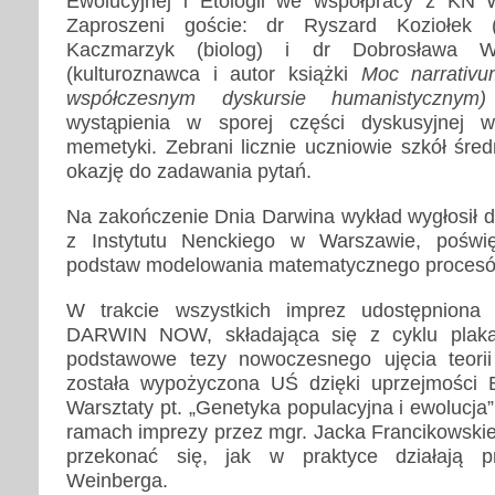
Ewolucyjnej i Etologii we współpracy z KN W
Zaproszeni goście: dr Ryszard Koziołek (
Kaczmarzyk (biolog) i dr Dobrosława Wę
(kulturoznawca i autor książki
Moc narrativu
współczesnym dyskursie humanistycznym)
wystąpienia w sporej części dyskusyjnej wc
memetyki. Zebrani licznie uczniowie szkół średn
okazję do zadawania pytań.
Na zakończenie Dnia Darwina wykład wygłosił d
z Instytutu Nenckiego w Warszawie, poświ
podstaw modelowania matematycznego procesów
W trakcie wszystkich imprez udostępniona 
DARWIN NOW, składająca się z cyklu plaka
podstawowe tezy nowoczesnego ujęcia teorii
została wypożyczona UŚ dzięki uprzejmości Bib
Warsztaty pt. „Genetyka populacyjna i ewolucj
ramach imprezy przez mgr. Jacka Francikowskieg
przekonać się, jak w praktyce działają 
Weinberga.