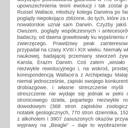
upowszechnienia teorii ewolucji i tak został p
Russel Wallace, młodszy kolega Darwina po fac
poglądy niepokojąco zbliżone, do tych, które za 
nowatorskie uznał sam Darwin. Czyżby jak
Owszem, poglądy współczesnych i antecesoró
badaczy, od dawna grawitowały ku wyjaśnieniu 
zwierzęcego. Prawdziwy peak zaintereso
przypadał na czasy XVIII i XIX wieku. Niemały w
naukowej, badającej przemiany stworzeń żyw
Karola, Erazm Darwin. Coś zatem „wisiało
niezwykle rewolucyjnego i, na wskroś, proste
korespondencją Wallace’a z Archipelagu Malajs
niemal jednocześnie, zapiski swojego konkurenta
drobiazgowe, i własne streszczenie myśli 
streszczenie nie wydaje się jednak w pełni 
stronicowego dzieła, popartego niezwykle ro
dowodowym (368 stron zapisków zoologicz
notatek geologicznych, 770 stron dziennika, 1
z alkoholem i 3907 zasuszonych okazów przyw
wyprawy na „Beagle” – daje to wyobrażenie o