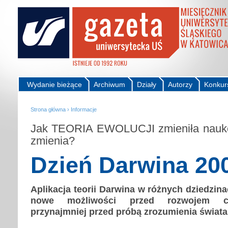
Wydanie bieżące
Archiwum
Działy
Autorzy
Konkur
Strona główna
›
Informacje
Jak TEORIA EWOLUCJI zmieniła naukę..
zmienia?
Dzień Darwina 20
Aplikacja teorii Darwina w różnych dziedzin
nowe możliwości przed rozwojem cy
przynajmniej przed próbą zrozumienia świata