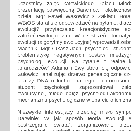
uczestnicy zajęć katowickiego Pałacu Młodz
prezentację poświęconą Darwinowi i okolicznoś
dzieła. Mgr Paweł Wąsowicz z Zakładu Botan
WBiOŚ starał się odpowiedzieć na pytanie: dlacz
ewolucji? przytaczając kreacjonistyczne 
założeń ewolucjonizmu. W przestrzeń informatycz
ewolucji (algorytmy ewolucyjne) wprowadził ze
Machnik. Mgr Łukasz Jach, psycholog i student 
problematykę negatywnych postaw międzyg
psychologii ewolucji. Na pytanie o realne i
„prarodziców” Adama i Ewy starał się odpowi
Sułowicz, analizując drzewo genealogiczne cz
analizy DNA mitochondrialnego i chromosom
student psychologii, zaprezentował zało
ewolucyjnej, młodej gałęzi psychologii akademic
mechanizmu psychologiczne w oparciu o ich zna
Niezwykle interesujący przebieg miało symp
Darwinie: W jaki sposób teoria ewolucji 
postrzeganie świata”, zorganizowane prz