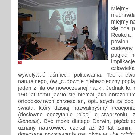
M
iejmy
nieprawda
miejmy na
się ona 
Reakcja
pewien 
cudowny
pogląd n
implikac
człowie
wywoływać uśmiech politowania. Teoria ewo
naturalnego, ów „cudownie niebezpieczny poglą
jeden z filarów nowoczesnej nauki. Jednak to, c
150 lat temu jawiło się niemal jako obrazobur
ortodoksyjnych chrześcijan, optujących za po
świata, który dzisiaj nazwalibyśmy kreacjon
(dosłowne odczytanie relacji o stworzeniu, 
Genesis
). Być może dlatego Darwin, pięćdzies
uznany naukowiec, czekał aż 20 lat zanim 
dotyczące powstawania gatunków w
The origin