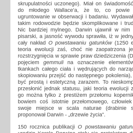
skrupulatności uczonego). Miał on świadomość
do młodego Wallace’a, że to, co powie
ugruntowanie w obserwacji i badaniu. Wydawało
takim rodowodzie będzie skomplikowane i tru
Nic bardziej mylnego. Darwin ujawnił w nim 
pisarski, a jasność wywodu sprawiła, iż w jedn
cały nakład
O powstawaniu gatunków
(1250 
teoria ewolucji zaś, choć nie zaopatrzona j
rozstrzygnięcia w sprawie praw dziedziczenia (D
pojęciem
gemmuli
na oznaczenie elementów
tkankach całego ciała i wędrujących do narz
skopiowaniu przejść do następnego pokolenia),
być prostą i estetyczną zarazem. To nieskom
przesłonić jednak statusu, jaki teoria ewolucji
go można tylko z prestiżem przełomu kopernik
bowiem coś istotnie przełomowego, człowiek
swoje miejsce w scala naturae (drabinie s
proponował Darwin - „drzewie życia”.
150 rocznica publikacji
O powstawaniu gatu