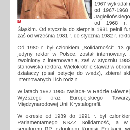
1967 wykładał 
od 1967-1968 w
Jagiellońskieg
od 1968 r. 
Śląskim. Od stycznia do sierpnia 1981 pełnił fu
zaś od września 1981 r. do stycznia 1982 r. rekto
Od 1980 r. był członkiem „Solidarności”. 13 g
jedyny rektor w Polsce, został internowany,
zwolniony z internowania, zaś w styczniu 198
stanowiska rektora. Wielokrotnie stawał w obro
działaczy (pisał petycje do władz), zbierał s
internowanych i ich rodzin.
W latach 1982-1985 zasiadał w Radzie Głównej 
Wyższego oraz Europejskiego Towarzy
Międzynarodowej Unii Krystalografii.
W okresie od 1989 do 1991 r. był członki
Parlamentarnego NSZZ Solidarność, a w 
senatorem RP, członkiem Komisji Edukacji, w