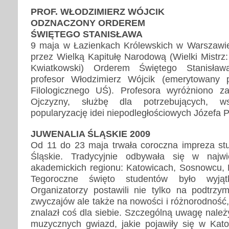
PROF. WŁODZIMIERZ WÓJCIK
ODZNACZONY ORDEREM
ŚWIĘTEGO STANISŁAWA
9 maja w Łazienkach Królewskich w Warszawie
przez Wielką Kapitułę Narodową (Wielki Mistrz:
Kwiatkowski) Orderem Świętego Stanisław
profesor Włodzimierz Wójcik (emerytowany 
Filologicznego UŚ). Profesora wyróżniono za
Ojczyzny, służbę dla potrzebujących, ws
popularyzację idei niepodległościowych Józefa P
JUWENALIA ŚLĄSKIE 2009
Od 11 do 23 maja trwała coroczna impreza st
Śląskie. Tradycyjnie odbywała się w najw
akademickich regionu: Katowicach, Sosnowcu, R
Tegoroczne święto studentów było wyjątk
Organizatorzy postawili nie tylko na podtrzy
zwyczajów ale także na nowości i różnorodność
znalazł coś dla siebie. Szczególną uwagę należ
muzycznych gwiazd, jakie pojawiły się w Kat