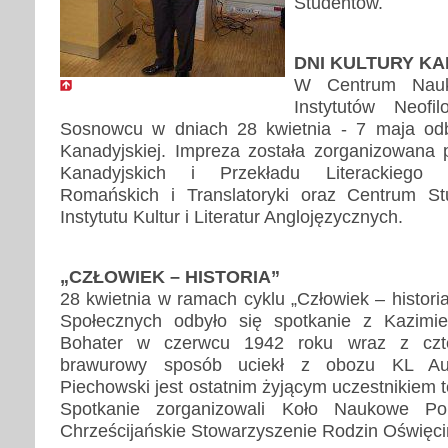
Studentów.
DNI KULTURY KA
W Centrum Nauk
Instytutów Neofi
Sosnowcu w dniach 28 kwietnia - 7 maja odby
Kanadyjskiej. Impreza została zorganizowana
Kanadyjskich i Przekładu Literackiego 
Romańskich i Translatoryki oraz Centrum St
Instytutu Kultur i Literatur Anglojęzycznych.
„CZŁOWIEK – HISTORIA”
28 kwietnia w ramach cyklu „Człowiek – histor
Społecznych odbyło się spotkanie z Kazimi
Bohater w czerwcu 1942 roku wraz z czt
brawurowy sposób uciekł z obozu KL Aus
Piechowski jest ostatnim żyjącym uczestnikiem tej
Spotkanie zorganizowali Koło Naukowe Po
Chrześcijańskie Stowarzyszenie Rodzin Oświęci