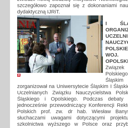
szczegółowo zapoznał się z dokonaniami nau
dydaktyczną IJRiT.
I ŚL
ORGANIZ
UCZELN
NAUCZY
POLSKI
WOJ. 
OPOLSK
Związek
Polskiego
Śląs
zorganizował na Uniwersytecie Śląskim I Śląsk
Uczelnianych Związku Nauczycielstwa Pols
Śląskiego i Opolskiego. Podczas debat
jednocześnie przewodniczący Konferencji Rek
Polskich prof. zw. dr hab. Wiesław Banyś
słuchaczami uwagami dotyczącymi projekt
szkolnictwa wyższego w Polsce oraz przybl