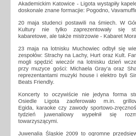
Akademickim Katowice - Ligota wystąpiły kapel
doskonale znane formacjie: Pogodno, Vavamuffin
20 maja studenci postawili na śmiech. W Gó
Kultury nie tylko zaprezentowały się st
kabaretowe, ale także mistrzowie - Kabaret Mor
23 maja na lotnisku Muchowiec odbył się wie
zespołów: Strachy na Lachy, Hurt oraz Kult. F
mogli spędzić wieczór na lotnisku dzień wcze
przy muzyce gości: Michaela Gray’a oraz Shap
reprezentantami muzyki house i elektro byli S
Beats Friendly.
Koncerty to oczywiście nie jedyna forma stud
Osiedle Ligota zaoferowało m.in. gril
Egida, karaoke czy zawody sportowo-zręcznoś
tydzień juwenaliowy wypełnił się rozm
towarzyszącymi.
Juwenalia Śląskie 2009 to ogromne przedsię