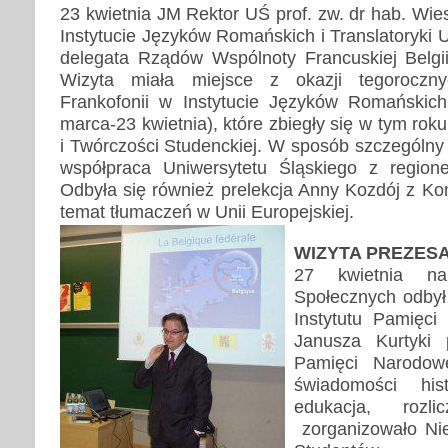
23 kwietnia JM Rektor UŚ prof. zw. dr hab. Wie
Instytucie Języków Romańskich i Translatoryki
delegata Rządów Wspólnoty Francuskiej Belgii
Wizyta miała miejsce z okazji tegorocz
Frankofonii w Instytucie Języków Romańskich 
marca-23 kwietnia), które zbiegły się w tym rok
i Twórczości Studenckiej. W sposób szczególny
współpraca Uniwersytetu Śląskiego z regione
Odbyła się również prelekcja Anny Kozdój z Kom
temat tłumaczeń w Unii Europejskiej.
WIZYTA PREZESA
27 kwietnia n
Społecznych odbył
Instytutu Pamięci
Janusza Kurtyki p
Pamięci Narodowe
świadomości hist
edukacja, rozlic
zorganizowało Nie