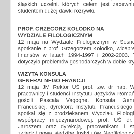
śląskich uczelni, których celem jest zapewn
studentom dużej dawki rozrywki.
PROF. GRZEGORZ KOŁODKO NA
WYDZIALE FILOLOGICZNYM
12 maja na Wydziale Filologicznym w Sosn
spotkanie z prof. Grzegorzem Kołodko, wicepr
finansów w latach 1994-1997 i 2002-2003. 
dotyczyła problemów gospodarczych w dobie kr
WIZYTA KONSULA
GENERALNEGO FRANCJI
12 maja JM Rektor UŚ prof. zw. dr hab. W
pracownicy i studenci Instytutu Języków Romańs
gościli Pascala Vagogne, Konsula Gener
Francuskiej, dyrektora Instytutu Francuskie
spotkał się z prodziekanem Wydziału Filolog
współpracy międzynarodowej, prof. UŚ dr.
Jaroszem oraz dyrekcją, pracownikami i stu
zwiedził nową siedzibę Instytutów Neofilologi