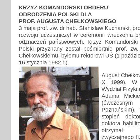
KRZYŻ KOMANDORSKI ORDERU
ODRODZENIA POLSKI DLA
PROF. AUGUSTA CHEŁKOWSKIEGO
3 maja prof. zw. dr hab. Stanisław Kucharski, pro
rozwoju uczestniczył w ceremonii wręczenia 
odznaczeń państwowych. Krzyż Komandorski
Polski przyznany został pośmiertnie prof. zw.
Chełkowskiemu, byłemu rektorowi UŚ (1 paździer
16 stycznia 1982 r.).
August Chełkow
X 1999). W 
Wydział Fizyki 
Adama Mickie
(ówczesnym
Poznańskim),
stopień dokt
doktora habili
otrzymał t
zwyczajnego fi