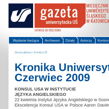
Wydanie bieżące
Archiwum
Działy
Autorzy
Konkur
Strona główna
›
Kronika UŚ
Kronika Uniwersy
Czerwiec 2009
KONSUL USA W INSTYTUCIE
JĘZYKA ANGIELSKIEGO
22 kwietnia Instytut Języka Angielskiego w Sos
Ekscelencja Konsul USA w Polsce Aaron Daviet,