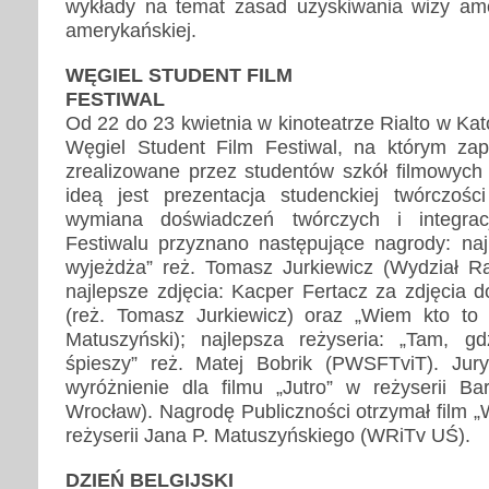
wykłady na temat zasad uzyskiwania wizy amer
amerykańskiej.
WĘGIEL STUDENT FILM
FESTIWAL
Od 22 do 23 kwietnia w kinoteatrze Rialto w Ka
Węgiel Student Film Festiwal, na którym zap
zrealizowane przez studentów szkół filmowych 
ideą jest prezentacja studenckiej twórczośc
wymiana doświadczeń twórczych i integrac
Festiwalu przyznano następujące nagrody: najl
wyjeżdża” reż. Tomasz Jurkiewicz (Wydział Rad
najlepsze zdjęcia: Kacper Fertacz za zdjęcia 
(reż. Tomasz Jurkiewicz) oraz „Wiem kto to z
Matuszyński); najlepsza reżyseria: „Tam, gd
śpieszy” reż. Matej Bobrik (PWSFTviT). Jury
wyróżnienie dla filmu „Jutro” w reżyserii Ba
Wrocław). Nagrodę Publiczności otrzymał film „W
reżyserii Jana P. Matuszyńskiego (WRiTv UŚ).
DZIEŃ BELGIJSKI