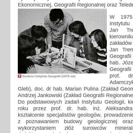
Ekonomicznej, Geografii Regionalnej oraz Telede
W 1975 
Instytutu
Jan Tre
kierowni
zakładów 
Jan Trem
Geografii
hab. Józe
Geograf
prof. d
Studenci Instytutu Geografii (1978 rok)
Adamczyk
Gleb), doc. dr hab. Marian Pulina (Zakład Geomo
Andrzej Jankowski (Zakład Geografii Regionalnej
Do podstawowych zadań Instytutu Geologii, k
roku przez prof. dr. hab. inż. Aleksandr
kształcenie specjalistów geologów, prowadzen
z poznawaniem budowy geologicznej oraz
wykorzystaniem złóż surowców mineraln