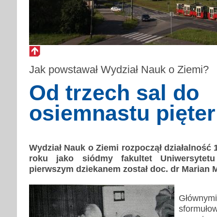
Jak powstawał Wydział Nauk o Ziemi?
Od trzech sal do
osiemnastu pięter
Wydział Nauk o Ziemi rozpoczął działalność 
roku jako siódmy fakultet Uniwersytetu
pierwszym dziekanem został doc. dr Marian 
G
łównym
sformuło