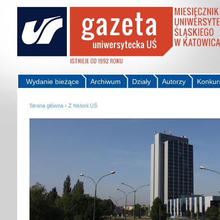
Wydanie bieżące
Archiwum
Działy
Autorzy
Konkur
Strona główna
›
Z historii UŚ