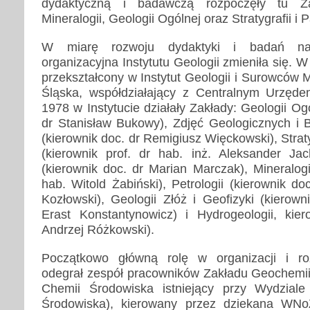
dydaktyczną i badawczą rozpoczęły tu Za
Mineralogii, Geologii Ogólnej oraz Stratygrafii i P
W miarę rozwoju dydaktyki i badań nau
organizacyjna Instytutu Geologii zmieniła się. 
przekształcony w Instytut Geologii i Surowców
Śląska, współdziałający z Centralnym Urzęde
1978 w Instytucie działały Zakłady: Geologii Og
dr Stanisław Bukowy), Zdjęć Geologicznych i
(kierownik doc. dr Remigiusz Więckowski), Stratyg
(kierownik prof. dr hab. inż. Aleksander Ja
(kierownik doc. dr Marian Marczak), Mineralogii
hab. Witold Żabiński), Petrologii (kierownik do
Kozłowski), Geologii Złóż i Geofizyki (kierowni
Erast Konstantynowicz) i Hydrogeologii, kie
Andrzej Różkowski).
Początkowo główną rolę w organizacji i r
odegrał zespół pracowników Zakładu Geochemii
Chemii Środowiska istniejący przy Wydziale 
Środowiska), kierowany przez dziekana WNo