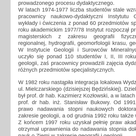
prowadzonego procesu dydaktycznego.
W latach 1974-1977 liczba studentów stale wzr
pracownicy naukowo-dydaktyczni Instytutu Ge
wykłady i ćwiczenia z ponad 60 przedmiotów sp
roku akademickim 1977/78 Instytut rozpoczął p
magisterskich z zakresu geografii fizycz
regionalnej, hydrografii, geomorfologii krasu, geo
W Instytucie Geologii i Surowców Mineraln
uczyło się ponad 110 studentów I, II, III rok
geologii, zaś pracownicy prowadzili zajęcia dy
różnych przedmiotów specjalistycznych.
W 1982 roku nastąpiła integracja lokalowa Wyd
ul. Mielczarskiego (dzisiejszej Będzińskiej). D
był prof. dr hab. Kazimierz Kozłowski, a w lata
prof. dr hab. inż. Stanisław Bukowy. Od 1991
prawo nadawania stopni naukowych dokto
zakresie geologii, a od grudnia 1992 roku także 
Z końcem 1997 roku uzyskał pełnię praw akad
otrzymał uprawnienia do nadawania stopnia dok
nauk o Ziemi w zakresie geografii i geologii.