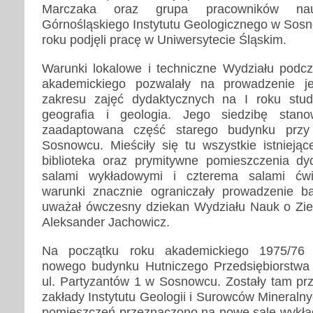
Marczaka oraz grupa pracowników nau
Górnośląskiego Instytutu Geologicznego w Sosn
roku podjęli pracę w Uniwersytecie Śląskim.
Warunki lokalowe i techniczne Wydziału podc
akademickiego pozwalały na prowadzenie j
zakresu zajęć dydaktycznych na I roku stud
geografia i geologia. Jego siedzibę stanow
zaadaptowana część starego budynku przy
Sosnowcu. Mieściły się tu wszystkie istnieją
biblioteka oraz prymitywne pomieszczenia dy
salami wykładowymi i czterema salami ćwi
warunki znacznie ograniczały prowadzenie 
uważał ówczesny dziekan Wydziału Nauk o Ziemi
Aleksander Jachowicz.
Na początku roku akademickiego 1975/76
nowego budynku Hutniczego Przedsiębiorstw
ul. Partyzantów 1 w Sosnowcu. Zostały tam prz
zakłady Instytutu Geologii i Surowców Mineralny
pomieszczeń przeznaczono na nowe sale wykła