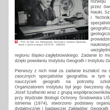
rozwoju
przez ów
Nauki, S
i Technik
specjalis
geogr
geolo
prowa
– Prof. dr hab. inż. Aleksander Jachowicz, dziekan Wydziału
naukowy
Nauk o Ziemi w latach 1975/76 - 1980/81
uwzględ
regionu śląsko-zagłębiowskiego. Zadanie to mi
dzięki powołaniu Instytutu Geografii i Instytutu Ge
Pierwszy z nich miał za zadanie kształcić na 
zaocznych specjalistów geografów, w tym 
nauczycieli geografii na potrzeby szkol
Organizatorem Instytutu był jego ówczesny dyr
Józef Szaflarski wraz z grupą współpracowników
przy Wydziale Biologii Ochrony Środowiska U
istnienia (1974), stworzono podstawy organiz
dydaktycznej i badawczej Zakładów: Geografii 