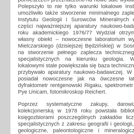
Polepszyło to nie tylko warunki lokalowe Inst
umożliwiło także stworzenie minimalnego zaple
Instytutu Geologii i Surowców Mineralnych o
części najważniejszej aparatury naukowo-bad
roku akademickiego 1976/77 Wydział otrzy
własny obiekt – nowoczesne laboratorium w
Mielczarskiego (dzisiejszej Będzińskiej) w So
na stworzenie pełnego zaplecza techniczne
specjalistycznych na kierunku geologia.
lokalowymi stale powiększała się baza technicz
przybywało aparatury naukowo-badawczej. W
posiadał nowoczesne jak na ówczesne lat
dyfraktometr rentgenowski Rigaku, spektrometr
Pye Unicam, fotomikroskop Reichert.
Poprzez systematyczne zakupy, darow
kolekcjonerską w 1978 roku powstała biblio
księgozbiorami poszczególnych zakładów licz
specjalistycznych z zakresu geografii i geologi
geologiczne, paleontologiczne i mineralogi