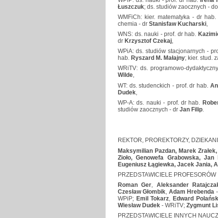
Łuszczuk
; ds. studiów zaocznych - do
WMFiCh: kier. matematyka - dr hab.
chemia - dr
Stanisfaw Kucharski
,
WNS: ds. nauki - prof. dr hab.
Kazimi
dr
Krzysztof Czekaj
,
WPiA: ds. studiów stacjonarnych - pro
hab.
Ryszard M. Małajny
; kier. stud.
WRiTV: ds. programowo-dydaktyczny
Wilde
,
WT: ds. studenckich - prof. dr hab.
An
Dudek
,
WP-A: ds. nauki - prof. dr hab.
Robe
studiów zaocznych - dr
Jan Filip
.
REKTOR, PROREKTORZY, DZIEKANI
Maksymilian Pazdan, Marek Zrałek, 
Zioło, Genowefa Grabowska, Jan 
Eugeniusz Łągiewka, Jacek Jania, A
PRZEDSTAWICIELE PROFESORÓW 
Roman Ger
,
Aleksander Ratajcza
Czesław Głombik
,
Adam Hrebenda
-
WPiP;
Emil Tokarz
,
Edward Polańsk
Wiesław Dudek
- WRiTV;
Zygmunt Li
PRZEDSTAWICIELE INNYCH NAUCZ