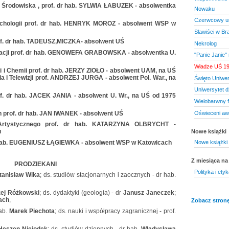
y Środowiska , prof. dr hab. SYLWIA ŁABUZEK - absolwentka
Nowaku
Czerwcowy ur
ychologii prof. dr hab. HENRYK MOROZ - absolwent WSP w
Slawiści w Br
rof. dr hab. TADEUSZ,MICZKA- absolwent UŚ
Nekrolog
tracji prof. dr hab. GENOWEFA GRABOWSKA - absolwentka U.
"Panie Janie"
Władze UŚ 19
i i Chemii prof. dr hab. JERZY ZIOŁO - absolwent UAM, na UŚ
a i Telewizji prof. ANDRZEJ JURGA - absolwent Pol. War., na
Święto Uniwers
Uniwersytet d
f. dr hab. JACEK JANIA - absolwent U. Wr., na UŚ od 1975
Wielobarwny f
Oświeceni aw
 prof. dr hab. JAN IWANEK - absolwent UŚ
-Artystycznego prof. dr hab. KATARZYNA OLBRYCHT -
u
Nowe książki
r hab. EUGENIUSZ ŁĄGIEWKA - absolwent WSP w Katowicach
Nowe książki
Z miesiąca na
PRODZIEKANI
Polityka i etyk
tanisław Wika
; ds. studiów stacjonarnych i zaocznych - dr hab.
ej Różkowski
; ds. dydaktyki (geologia) - dr
Janusz Janeczek
;
ach
,
Zobacz stronę
ab.
Marek Piechota
; ds. nauki i współpracy zagranicznej - prof.
 Heszen-Niejodek
; ds. studiów dziennych - dr hab.
Władysława