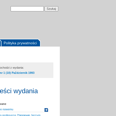
Polityka prywatności
pochodzi z wydania:
nr 1 (10) Październik 1993
reści wydania
owane
- po nowemu
o profesorze Zbigniewie Jerzym