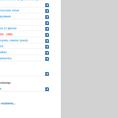
oczysty senat
atysławie
 na 12 głosów
93 - 1966
ytetu, miasta i poezji
ziś
olklor
anturnicy
 miesiąc
a
 wydania...