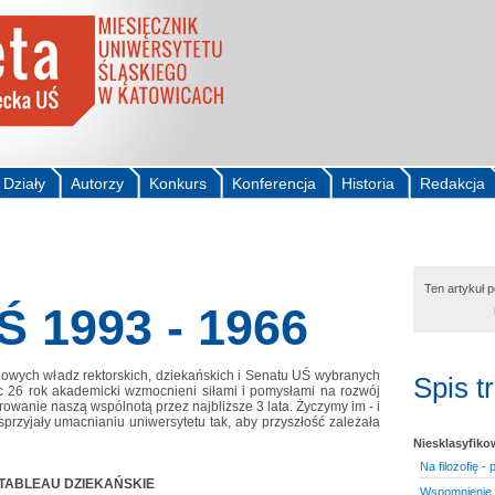
Działy
Autorzy
Konkurs
Konferencja
Historia
Redakcja
Ten artykuł 
Ś 1993 - 1966
nowych władz rektorskich, dziekańskich i Senatu UŚ wybranych
Spis t
c 26 rok akademicki wzmocnieni siłami i pomysłami na rozwój
erowanie naszą wspólnotą przez najbliższe 3 lata. Życzymy im - i
sprzyjały umacnianiu uniwersytetu tak, aby przyszłość zależała
Niesklasyfik
Na filozofię 
TABLEAU DZIEKAŃSKIE
Wspomnienie 