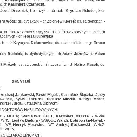
c. dr
Kazimierz Czarnecki
,
Józef Drewniak
; kier. fizyka - dr hab.
Krystian Roleder
; kier.
era Wódz
; ds. dydaktyki - dr
Zbigniew Kiereś
; ds. studenckich -
f. dr hab.
Kazimierz Zgryzek
; ds. studiów zaocznych - prof, dr
 zaocznych - dr
Teresa Kurowska
,
ch - dr
Krystyna Doktorowicz
; ds. studenckich - mgr
Ernest
toni Budniok
; ds. dydaktycznych - dr
Adam Józefów
, dr
Adam
rt Mrózek
; ds. studenckich i nauczania - dr
Halina Rusek
; ds.
SENAT UŚ
:
Andrzej Jankowski, Paweł Migula, Kazimierz Ślęczka, Jerzy
Iwanek, Sylwia Łabużek, Tadeusz Miczka, Henryk Moroz,
ndrzej Jurga, Katarzyna Olbrycht;
I DOKTORÓW HABILITOWANYCH:
k
- MFiCh;
Stanisława Kalus
,
Kazimierz Marszał
- WPiA;
 WNS;
Lesfaw Badura
- WBiOŚr.;
Wanda Bobrowska-Nowak
-
i
- WF;
Henryk Morawiec
- WT;
Andrzej Różkowski
- WNoZ;
s
- WP-A.
YCIELI AKADEMICKICH: