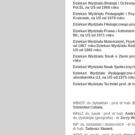
Dziekan Wydziału Biologii i Ochron
Pol.ŚI., na UŚ od 1969 roku
Dziekan Wydziału Pedagogiki i Ps
Krakowie, na UŚ od 1979 roku
Dziekan Wydziału Filologicznego p
Dziekan Wydziału Prawa i Adminis
Wr., na UŚ od 1971 roku
Dziekan Wydziału Matematyki, Fizyk
od 1967 roku Dziekan Wydziału Radi
US od 1980 roku
Dziekan Wydziału Nauk o Ziemi pro
roku
Dziekan Wydziału Nauk Społecznych
Dziekan Wydziału Pedagogiczno
absolwentka UJ, na UŚ od 1975 rok
Dziekan Wydziału Techniki prof. d
WBiOŚ: ds. dydaktyki - prof. dr hab.
S
Stanisław Cabała
,
WNoZ: ds. nauki - prof. dr hab.
Andrz
ds. dydaktyki (geografia) - dr
Jerzy W
WF: ds. dydaktyki i studenckich - dr h
dr hab.
Tadeusz Sławek
,
WPiP: ds. nauki - prof. dr hab.
Irena