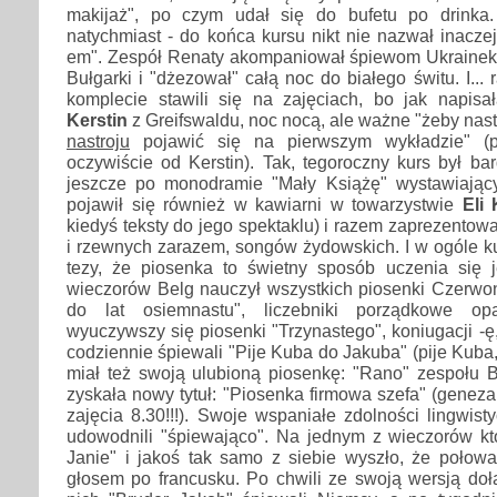
makijaż", po czym udał się do bufetu po drinka.
natychmiast - do końca kursu nikt nie nazwał inaczej
em". Zespół Renaty akompaniował śpiewom Ukraine
Bułgarki i "dżezował" całą noc do białego świtu. I..
komplecie stawili się na zajęciach, bo jak napisa
Kerstin
z Greifswaldu, noc nocą, ale ważne "żeby nas
nastroju
pojawić się na pierwszym wykładzie" (p
oczywiście od Kerstin). Tak, tegoroczny kurs był b
jeszcze po monodramie "Mały Książę" wystawiając
pojawił się również w kawiarni w towarzystwie
Eli 
kiedyś teksty do jego spektaklu) i razem zaprezentowa
i rzewnych zarazem, songów żydowskich. I w ogóle k
tezy, że piosenka to świetny sposób uczenia się
wieczorów Belg nauczył wszystkich piosenki Czerwo
do lat osiemnastu", liczebniki porządkowe op
wyuczywszy się piosenki "Trzynastego", koniugacji -ę
codziennie śpiewali "Pije Kuba do Jakuba" (pije Kuba, p
miał też swoją ulubioną piosenkę: "Rano" zespołu B
zyskała nowy tytuł: "Piosenka firmowa szefa" (geneza 
zajęcia 8.30!!!). Swoje wspaniałe zdolności lingwist
udowodnili "śpiewająco". Na jednym z wieczorów kt
Janie" i jakoś tak samo z siebie wyszło, że połowa
głosem po francusku. Po chwili ze swoją wersją dołą