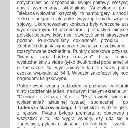
natychmiast po rozpoznaniu swojej potrawy. Wszysc
chwili wymieniania składnikow (Amerykanki po 
"siekana wołowina" krzyczały "to hamburgery"!), choć 
że to nie bułgarski, ale polski zwyczaj, żeby do szopsk
sojowy. Ukoronowaniem konkursu były wręczone ucz
wydrukowanymi 14 przepisami i piętnastym miejsc
polskiej potrawy, który mieli stworzyć sami, skosztow
podano. Punktowaliśmy dokładność przepisu i 
Zdolności degustacyjne przerosły nasze oczekiwanie. 
rozszyfrowane bezbłędnie. Punkty dodatkowe przyzna
"kwaśna zupa bardzo smaczna". I na koniec
wysłuchaliśmy z video (tylko dwukrotnie! popularnej 
o zasmażce. Na wymienionych tam 56 nazw potra
czeska wypisała aż 54!!!. Wieczór zakończył się no
nagrodami książkowymi.
Polskę współczesną cudzoziemcy poznawali wielorako
filmy (codziennie jeden, na dużym i małym ekranie, w t
"Człowiek z żelaza, i "Kroll", i "Psy", i wiele, wiele
wyjaśnienia? aktualnej sytuacji społecznej i pol
Tadeusza Mazowieckiego
. I to był strzał w dziesiątk
z rękawa. Pytano byłego premiera, a obecnego
wszystko: o to, kto wygra wybory, czy uda się m
Jugosławii, pytano o stosunek do Niemiec i kwestii