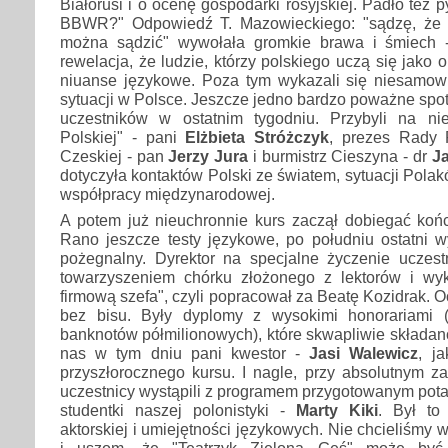
Białorusi i o ocenę gospodarki rosyjskiej. Padło też p
BBWR?" Odpowiedź T. Mazowieckiego: "sądzę, że o
można sądzić" wywołała gromkie brawa i śmiech - 
rewelacja, że ludzie, którzy polskiego uczą się jako 
niuanse językowe. Poza tym wykazali się niesamowi
sytuacji w Polsce. Jeszcze jedno bardzo poważne spo
uczestników w ostatnim tygodniu. Przybyli na ni
Polskiej" - pani
Elżbieta Stróżczyk
, prezes Rady
Czeskiej - pan
Jerzy Jura
i burmistrz Cieszyna - dr
Ja
dotyczyła kontaktów Polski ze światem, sytuacji Polakó
współpracy międzynarodowej.
A potem już nieuchronnie kurs zaczął dobiegać końc
Rano jeszcze testy językowe, po południu ostatni w
pożegnalny. Dyrektor na specjalne życzenie uczest
towarzyszeniem chórku złożonego z lektorów i wy
firmową szefa", czyli popracował za Beatę Kozidrak. O
bez bisu. Były dyplomy z wysokimi honorariami (k
banknotów półmilionowych), które skwapliwie składan
nas w tym dniu pani kwestor -
Jasi Walewicz
, j
przyszłorocznego kursu. I nagle, przy absolutnym za
uczestnicy wystąpili z programem przygotowanym pot
studentki naszej polonistyki -
Marty Kiki
. Był to
aktorskiej i umiejętności językowych. Nie chcieliśmy