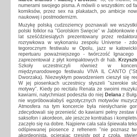
numerami swojego pisma. A mówili o wszystkim: od f
komiksów, przez sex na plakatach, po ambicje nowe
naukowej i postmodernizm.
Muzykę polską cudzoziemcy poznawali we wszystki
polski folklor na "Gorolskim Swięcie" w Jabłonkowie 
lat sześćdziesiątych prezentowany przez redakto
rozrywkowa w wykonaniu zespołu Universe - zdo
tegorocznym festiwalu w Opolu, jazz w katowicki
repertuaru poważniejszego - twórczość Ignacego 
zaprezentował z płyt kompaktowych dr hab.
Krzyszto
Szkoły uczestniczyli również w koncerc
międzynarodowego festiwalu VIVA IL CANTO ("St
Dworzaka). Niezwykłym powodzeniem cieszył się rec
W jej piosenkach uczestnicy słyszeli "szerokie sło
motywy". Kiedy po recitalu Renata ze swoimi muzyka
kawiarni, natychmiast podeszła do niej
Delana
z Bułga
nie wypróbowałabyś egzotycznych motywów muzyczn
Atmosfera na tym koncercie była niesłychanie go
zdecydowali się przenieść do kawiarni pełny zestaw i
saksofon i akordeon, ale jeszcze kontrabas i kompletn
zaczęło się na dobre. Najpierw cała sala śpiewała tek
odśpiewanej piosence z refrenem "nie poznasz tw
akordeonista, ocierając rzęsisty pot z czoła, stwier