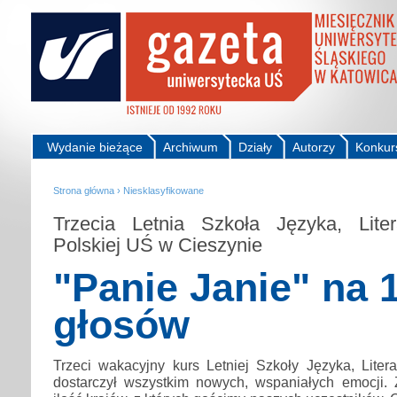
Wydanie bieżące
Archiwum
Działy
Autorzy
Konkur
Strona główna
›
Niesklasyfikowane
Trzecia Letnia Szkoła Języka, Liter
Polskiej UŚ w Cieszynie
"Panie Janie" na 
głosów
Trzeci wakacyjny kurs Letniej Szkoły Języka, Literat
dostarczył wszystkim nowych, wspaniałych emocji.