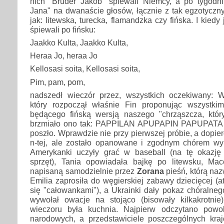
nich "Bruder Jakob" śpiewali Niemcy, a po tygodn
Jana" na dwanaście głosów, łącznie z tak egzotyczn
jak: litewska, turecka, flamandzka czy fińska. I kied
śpiewali po fińsku:
Jaakko Kulta, Jaakko Kulta,
Heraa Jo, heraa Jo
Kellosasi soita, Kellosasi soita,
Pim, pam, pom,
nadszedł wieczór przez, wszystkich oczekiwan
który rozpoczął właśnie Fin proponując wszystki
będącego fińską wersją naszego "chrząszcza, który
brzmiało ono tak: PAPPILAN APUPAPIN PAPUPATA
poszło. Wprawdzie nie przy pierwszej próbie, a dopie
n-tej, ale zostało opanowane i zgodnym chórem w
Amerykanki uczyły grać w baseball (na tę okazję 
sprzęt), Tania opowiadała bajkę po litewsku, Ma
napisaną samodzielnie przez
Zorana
pieśń, którą naz
Emilia zaprosiła do węgierskiej zabawy dziecięcej (a
się "całowankami"), a Ukrainki dały pokaz chóralnego
wywołał owacje na stojąco (bisowały kilkakrotnie
wieczoru była kuchnia. Najpierw odczytano powol
narodowych, a przedstawiciele poszczególnych kraj