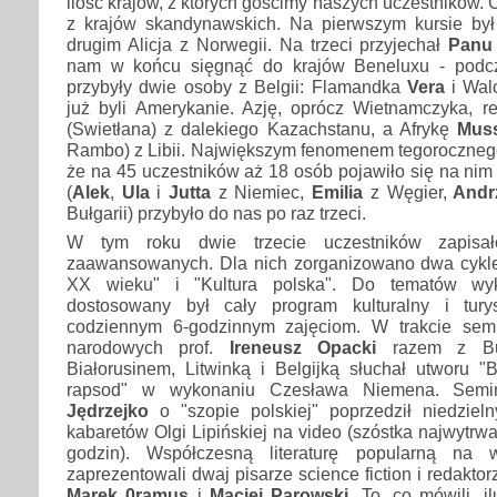
ilość krajów, z których gościmy naszych uczestników. 
z krajów skandynawskich. Na pierwszym kursie by
drugim Alicja z Norwegii. Na trzeci przyjechał
Panu
nam w końcu sięgnąć do krajów Beneluxu - podcz
przybyły dwie osoby z Belgii: Flamandka
Vera
i Wal
już byli Amerykanie. Azję, oprócz Wietnamczyka, 
(Swietłana) z dalekiego Kazachstanu, a Afrykę
Mus
Rambo) z Libii. Największym fenomenem tegorocznego 
że na 45 uczestników aż 18 osób pojawiło się na nim 
(
Alek
,
Ula
i
Jutta
z Niemiec,
Emilia
z Węgier,
Andr
Bułgarii) przybyło do nas po raz trzeci.
W tym roku dwie trzecie uczestników zapisa
zaawansowanych. Dla nich zorganizowano dwa cykle
XX wieku" i "Kultura polska". Do tematów wy
dostosowany był cały program kulturalny i turys
codziennym 6-godzinnym zajęciom. W trakcie sem
narodowych prof.
Ireneusz Opacki
razem z Buł
Białorusinem, Litwinką i Belgijką słuchał utworu 
rapsod" w wykonaniu Czesława Niemena. Semin
Jędrzejko
o "szopie polskiej" poprzedził niedziel
kabaretów Olgi Lipińskiej na video (szóstka najwytrwa
godzin). Współczesną literaturę popularną na 
zaprezentowali dwaj pisarze science fiction i redaktor
Marek 0ramus
i
Maciej Parowski
. To, co mówili, i