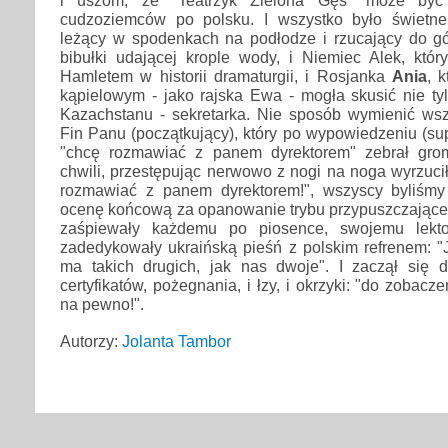
i uszom, że "Teatrzyk Zielona Gęś" może być
cudzoziemców po polsku. I wszystko było świetn
leżący w spodenkach na podłodze i rzucający do gór
bibułki udającej krople wody, i Niemiec Alek, któr
Hamletem w historii dramaturgii, i Rosjanka
Ania
, 
kąpielowym - jako rajska Ewa - mogła skusić nie ty
Kazachstanu - sekretarka. Nie sposób wymienić wsz
Fin Panu (początkujący), który po wypowiedzeniu (sup
"chcę rozmawiać z panem dyrektorem" zebrał gro
chwili, przestępując nerwowo z nogi na noga wyrzucił
rozmawiać z panem dyrektorem!", wszyscy byliśmy
ocenę końcową za opanowanie trybu przypuszczająceg
zaśpiewały każdemu po piosence, swojemu lekto
zadedykowały ukraińską pieśń z polskim refrenem: "J
ma takich drugich, jak nas dwoje". I zaczął się dz
certyfikatów, pożegnania, i łzy, i okrzyki: "do zobacz
na pewno!".
Autorzy:
Jolanta Tambor