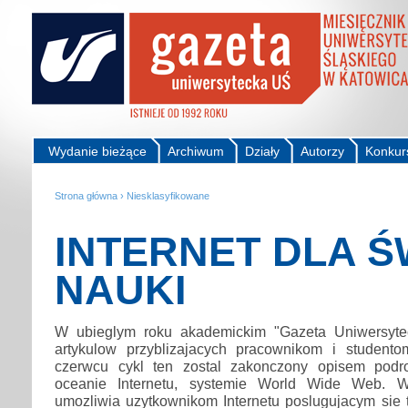
Wydanie bieżące
Archiwum
Działy
Autorzy
Konkur
Strona główna
›
Niesklasyfikowane
INTERNET DLA Ś
NAUKI
W ubieglym roku akademickim "Gazeta Uniwersytec
artykulow przyblizajacych pracownikom i studento
czerwcu cykl ten zostal zakonczony opisem podr
oceanie Internetu, systemie World Wide Web. 
umozliwia uzytkownikom Internetu poslugujacym sie 