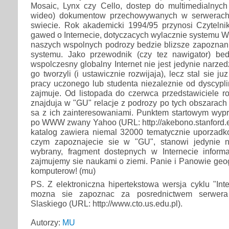
Mosaic, Lynx czy Cello, dostep do multimedialnych 
wideo) dokumentow przechowywanych w serwerach
swiecie. Rok akademicki 1994/95 przynosi Czytelni
gawed o Internecie, dotyczacych wylacznie systemu
naszych wspolnych podrozy bedzie blizsze zapoznani
systemu. Jako przewodnik (czy tez nawigator) be
wspolczesny globalny Internet nie jest jedynie narzed
go tworzyli (i ustawicznie rozwijaja), lecz stal sie
pracy uczonego lub studenta niezaleznie od dyscypli
zajmuje. Od listopada do czerwca przedstawiciele r
znajduja w "GU" relacje z podrozy po tych obszarac
sa z ich zainteresowaniami. Punktem startowym wyp
po WWW zwany Yahoo (URL: http://akebono.stanford.e
katalog zawiera niemal 32000 tematycznie uporzadko
czym zapoznajecie sie w "GU", stanowi jedynie ni
wybrany, fragment dostepnych w Internecie informac
zajmujemy sie naukami o ziemi. Panie i Panowie geog
komputerow! (mu)
PS. Z elektroniczna hipertekstowa wersja cyklu "Inte
mozna sie zapoznac za posrednictwem serwer
Slaskiego (URL: http://www.cto.us.edu.pl).
Autorzy:
MU