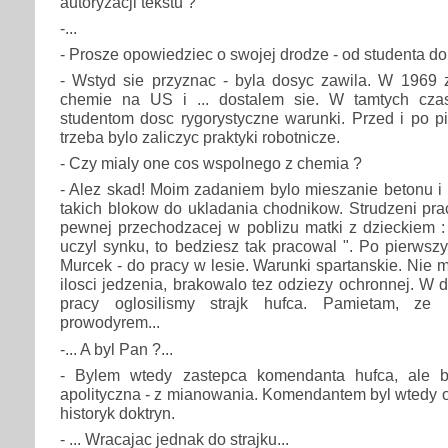
autoryzacji tekstu ?
-...
- Prosze opowiedziec o swojej drodze - od studenta do
- Wstyd sie przyznac - byla dosyc zawila. W 196
chemie na US i ... dostalem sie. W tamtych cza
studentom dosc rygorystyczne warunki. Przed i po p
trzeba bylo zaliczyc praktyki robotnicze.
- Czy mialy one cos wspolnego z chemia ?
- Alez skad! Moim zadaniem bylo mieszanie betonu i p
takich blokow do ukladania chodnikow. Strudzeni pra
pewnej przechodzacej w poblizu matki z dzieckiem : 
uczyl synku, to bedziesz tak pracowal ". Po pierwsz
Murcek - do pracy w lesie. Warunki spartanskie. Nie 
ilosci jedzenia, brakowalo tez odziezy ochronnej. W 
pracy oglosilismy strajk hufca. Pamietam, ze
prowodyrem...
-... A byl Pan ?...
- Bylem wtedy zastepca komendanta hufca, ale by
apolityczna - z mianowania. Komendantem byl wtedy o
historyk doktryn.
- ... Wracajac jednak do strajku...