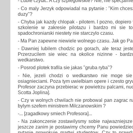
- Lubie czytac. A czy szpiegowskie? Nie, nie specjalnie
- Co maly Jerzyk odpowiadal na pytanie : "Kim chces
duzy"?
- Chyba jak kazdy chlopak - pilotem. I pozno, dopier
szkolenie w zakresie pilotazu i bardzo mi sie t
spadochroniarski niestety nie starczylo czasu.
- Ma Pan zapewne niewiele wolnego czasu. Jak go Pa
- Dawniej lubilem chodzic po gorach, ale teraz jest
Przerzucilem sie wiec na okolice nizinne - bard
wedkarstwo.
- Posrod plotek trafila sie jakas "gruba ryba"?
- Nie, jezeli chodzi o wedkarstwo nie moge sie
osiagnieciami. Poza tym uwielbiam opere i czesto grywa
Profesor zaczyna przebierac w powietrzu palcami, nu
Scotta Joplina].
- Czy w wolnych chwilach nie probowal pan zagrac n
bylym szefem ministrem Milczanowskim ?
-... [zagadkowy smiech Profesora]...
- Na zakonczenie zostawilysmy sobie najwazniejsze 
jeszcze zanim je postawimy chcemy Panu powiedziec,
pytanie prowokuje martwi studentow. Czy to praw