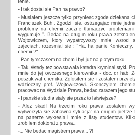
lenie."
- I tak dostal sie Pan na prawo?
- Musialem jeszcze tylko przyniesc zgode dziekana ch
Franciszek Buhl. Zgodzil sie, ostrzegajac mnie jedna
problemy na chemii zaczne tlumaczyc problemami
wygumuje ". Bedac na drugim roku prawa zetknalem
Wojtowiczem, ktory wypatrzywszy mnie wsrod 
zajeciach, rozesmial sie : "Ha, ha panie Konieczny, 
chemii ?"
- Pan tymczasem na chemii byl juz na piatym roku.
- Tak. Wtedy tez powstawala katedra kryminalistyki. Pr
mnie do jej owczesnego kierownika - doc. dr hab. Z
poszukiwal chemika. Zglosilem sie i zostalem przyjet
wdzieczny prof. Wojtowiczowi. Skonczylem chem
pracowac na Wydziale Prawa, bedac zarazem jego st
- I panskie studia staly sie przez to latwiejsze?
- Alez skad! Na trzecim roku prawa zostalem wy
wytworzyla sie zabawna sytuacja: na drugim pietrze
na parterze wykreslali mnie z listy studentow. Kil
zrobilem doktorat z prawa...
-... Nie bedac magistrem prawa... ?!