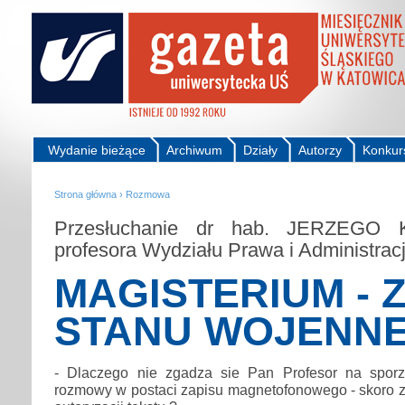
Wydanie bieżące
Archiwum
Działy
Autorzy
Konkur
Strona główna
›
Rozmowa
Przesłuchanie dr hab. JERZEGO
profesora Wydziału Prawa i Administrac
MAGISTERIUM - 
STANU WOJENN
- Dlaczego nie zgadza sie Pan Profesor na sporz
rozmowy w postaci zapisu magnetofonowego - skoro