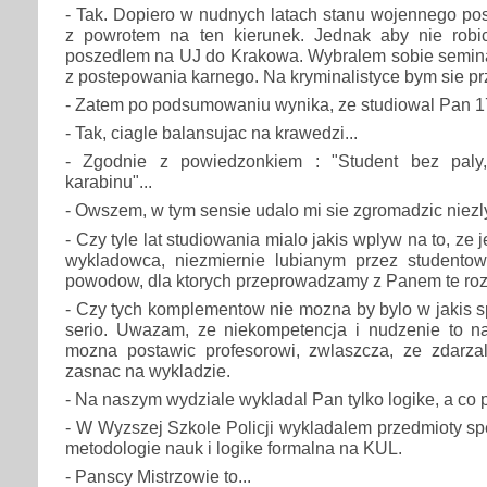
- Tak. Dopiero w nudnych latach stanu wojennego po
z powrotem na ten kierunek. Jednak aby nie robi
poszedlem na UJ do Krakowa. Wybralem sobie seminar
z postepowania karnego. Na kryminalistyce bym sie prz
- Zatem po podsumowaniu wynika, ze studiowal Pan 17
- Tak, ciagle balansujac na krawedzi...
- Zgodnie z powiedzonkiem : "Student bez paly,
karabinu"...
- Owszem, w tym sensie udalo mi sie zgromadzic niezl
- Czy tyle lat studiowania mialo jakis wplyw na to, ze 
wykladowca, niezmiernie lubianym przez studentow
powodow, dla ktorych przeprowadzamy z Panem te r
- Czy tych komplementow nie mozna by bylo w jakis 
serio. Uwazam, ze niekompetencja i nudzenie to naj
mozna postawic profesorowi, zwlaszcza, ze zdarzal
zasnac na wykladzie.
- Na naszym wydziale wykladal Pan tylko logike, a co
- W Wyzszej Szkole Policji wykladalem przedmioty spe
metodologie nauk i logike formalna na KUL.
- Panscy Mistrzowie to...