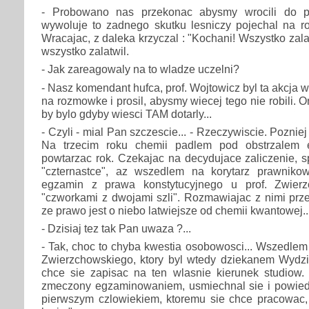
- Probowano nas przekonac abysmy wrocili do p
wywoluje to zadnego skutku lesniczy pojechal na 
Wracajac, z daleka krzyczal : "Kochani! Wszystko zala
wszystko zalatwil.
- Jak zareagowaly na to wladze uczelni?
- Nasz komendant hufca, prof. Wojtowicz byl ta akcja w
na rozmowke i prosil, abysmy wiecej tego nie robili.
by bylo gdyby wiesci TAM dotarly...
- Czyli - mial Pan szczescie... - Rzeczywiscie. Pozniej
Na trzecim roku chemii padlem pod obstrzalem 
powtarzac rok. Czekajac na decydujace zaliczenie, 
"czternastce", az wszedlem na korytarz prawniko
egzamin z prawa konstytucyjnego u prof. Zwierz
"czworkami z dwojami szli". Rozmawiajac z nimi prz
ze prawo jest o niebo latwiejsze od chemii kwantowej..
- Dzisiaj tez tak Pan uwaza ?...
- Tak, choc to chyba kwestia osobowosci... Wszedlem 
Zwierzchowskiego, ktory byl wtedy dziekanem Wydzi
chce sie zapisac na ten wlasnie kierunek studiow. 
zmeczony egzaminowaniem, usmiechnal sie i powiedzi
pierwszym czlowiekiem, ktoremu sie chce pracowac, 