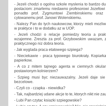
- Jezeli chodzi o ogolna szkole myslenia to bardzo 
postaciom: zmarlemu niedawno profesorowi Jozefowi
ponadto prof. Zygmuntowi Ziembinskiemu oraz
cytowanemu prof. Janowi Wolenskiemu.
- Nalezy Pan do tych naukowcow, ktorzy mieli mozliw
w praktyce i to w dodatku az w UOP.
- Jezeli chodzi o relacje pomiedzy teoria a prakt
wzajemne. Zreszta za prof. Grzybowskim uwazam, z
praktycznego niz dobra teoria.
- Jak wyglada praca etatowego szpiega?
- Nieciekawie - praca typowego biurokraty. Kopiark
papierkow.
- A co z mitem tajnego agenta w ciemnych okula
postawionym kolnierzem?
- Szpieg musi byc niezauwazalny. Jezeli daje sie 
bezcelowe.
- Czyli co - czapka - niewidka?
- Tak, najbardziej udane akcje to te, ktorych nikt nie za
- Lubi Pan czytac ksiazki szpiegowskie?