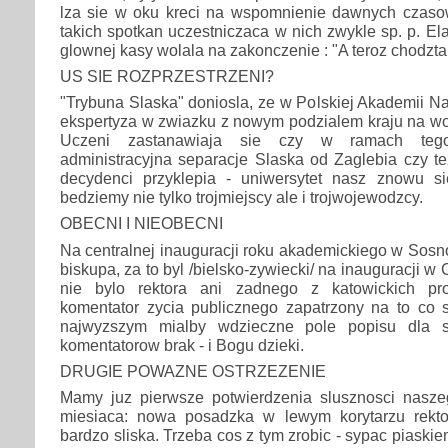
lza sie w oku kreci na wspomnienie dawnych czas
takich spotkan uczestniczaca w nich zwykle sp. p. El
glownej kasy wolala na zakonczenie : "A teroz chodzta
US SIE ROZPRZESTRZENI?
"Trybuna Slaska" doniosla, ze w Polskiej Akademii Na
ekspertyza w zwiazku z nowym podzialem kraju na wo
Uczeni zastanawiaja sie czy w ramach tego
administracyjna separacje Slaska od Zaglebia czy tez
decydenci przyklepia - uniwersytet nasz znowu sie
bedziemy nie tylko trojmiejscy ale i trojwojewodzcy.
OBECNI I NIEOBECNI
Na centralnej inauguracji roku akademickiego w Sos
biskupa, za to byl /bielsko-zywiecki/ na inauguracji w 
nie bylo rektora ani zadnego z katowickich pro
komentator zycia publicznego zapatrzony na to co s
najwyzszym mialby wdzieczne pole popisu dla s
komentatorow brak - i Bogu dzieki.
DRUGIE POWAZNE OSTRZEZENIE
Mamy juz pierwsze potwierdzenia slusznosci nasze
miesiaca: nowa posadzka w lewym korytarzu rektor
bardzo sliska. Trzeba cos z tym zrobic - sypac piaski