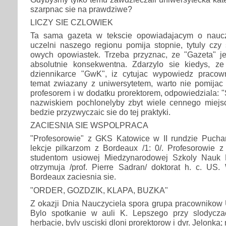
szarpnac sie na prawdziwe?
LICZY SIE CZLOWIEK
Ta sama gazeta w tekscie opowiadajacym o naucz
uczelni naszego regionu pomija stopnie, tytuly czy
owych opowiastek. Trzeba przyznac, ze "Gazeta" 
absolutnie konsekwentna. Zdarzylo sie kiedys, 
dziennikarce "GwK", iz cytujac wypowiedz pracow
temat zwiazany z uniwersytetem, warto nie pomijac 
profesorem i w dodatku prorektorem, odpowiedziala: "
nazwiskiem pochlonelyby zbyt wiele cennego miejs
bedzie przyzwyczaic sie do tej praktyki.
ZACIESNIA SIE WSPOLPRACA
"Profesorowie" z GKS Katowice w II rundzie Pucha
lekcje pilkarzom z Bordeaux /1: 0/. Profesorowie z
studentom usiowej Miedzynarodowej Szkoly Nauk P
otrzymuja /prof. Pierre Sadran/ doktorat h. c. US.
Bordeaux zaciesnia sie.
"ORDER, GOZDZIK, KLAPA, BUZKA"
Z okazji Dnia Nauczyciela spora grupa pracownikow 
Bylo spotkanie w auli K. Lepszego przy slodycza
herbacie, byly usciski dloni prorektorow i dyr. Jelonka;