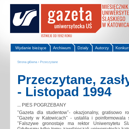
Wydanie bieżące
Archiwum
Działy
Autorzy
Konkur
Strona główna
›
Przeczytane
Przeczytane, zasł
- Listopad 1994
... PIES POGRZEBANY
"Gazeta dla studentow"- okazjonalny, gratisowo 
"Gazety w Katowicach" - ustalila i poinformowala s
"Falszywe gronostaje ma rektor Uniwersytetu Sla
Gdybysmy tylko temu zawdzieczali uniwersytecka kat